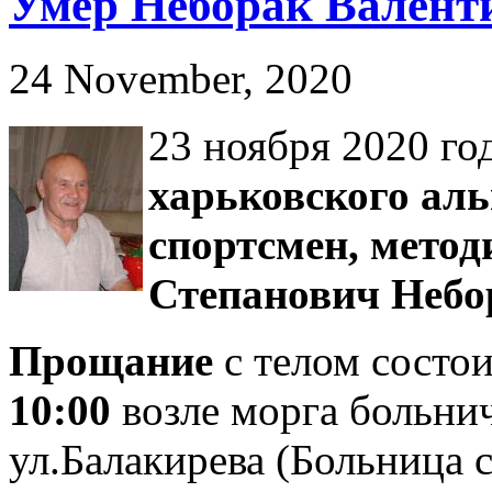
Умер Неборак Валенти
24 November, 2020
23 ноября 2020 го
харьковского ал
спортсмен, метод
Степанович Небор
Прощание
с телом состо
10:00
возле морга больни
ул.Балакирева (Больница