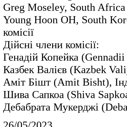
Greg Moseley, South Africa
Young Hoon OH, South Kor
комісії
Дійсні члени комісії:
Генадій Копейка (Gennadii
Казбек Валієв (Kazbek Vali
Аміт Бішт (Amit Bisht), Ін
Шива Сапкоа (Shiva Sapko
Дебабрата Мукерджі (Debab
26/05/2023