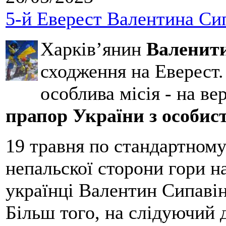
5-й Еверест Валентина Си
Харків’янин
Валенит
сходження на Еверест.
особлива місія - на ве
прапор України з особис
19 травня по стандартному
непальскої сторони гори н
українці Валентин Сипавін
Більш того, на слідуючий 