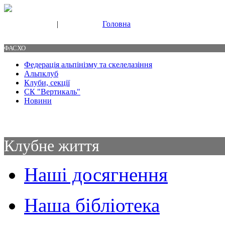
|
Головна
Свяжитесь с нами
Контакты
ФАСХО
Федерація альпінізму та скелелазіння
Альпклуб
Клуби, секції
СК "Вертикаль"
Новини
Клубне життя
Наші досягнення
Наша бібліотека