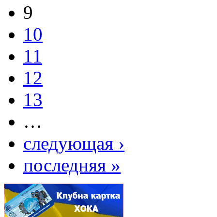
9
10
11
12
13
…
следующая ›
последняя »