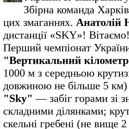
Збірна команда Харків
цих змаганнях.
Анатолій
дистанції «SKY»! Вітаємо!
Перший чемпіонат України
"Вертикальний кіломет
1000 м з середньою крути
довжиною не більше 5 км)
"Sky"
— забіг горами зі 
складними ділянками; крут
скельні гребені (не вище 2