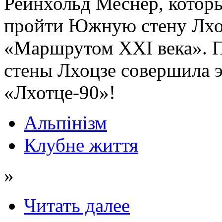
Рейнхольд Меснер, которы
пройти Южную стену Лхоцз
«Маршрутом ХХI века».
стены Лхоцзе совершила
«Лхотце-90»!
Альпінізм
Клубне життя
»
Читать далее