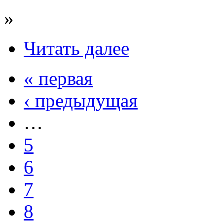
»
Читать далее
« первая
‹ предыдущая
…
5
6
7
8