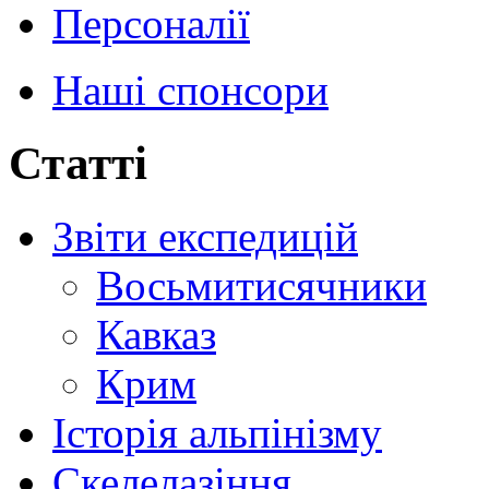
Персоналії
Наші спонсори
Статті
Звіти експедицій
Восьмитисячники
Кавказ
Крим
Історія альпінізму
Скелелазіння