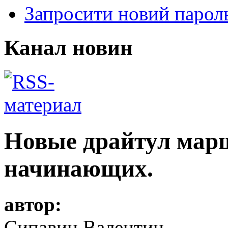
Запросити новий парол
Канал новин
Новые драйтул мар
начинающих.
автор:
Сипавин Валентин