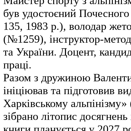
Майстер спорту з альпініз
був удостоєний Почесного
135, 1983 р.), володар жет
(№1259), інструктор-метод
та України. Доцент, кандид
праці.
Разом з дружиною Валенти
ініціював та підготовив ви
Харківському альпінізму» 
зібрано літопис досягнень 
книги планується у 2027 р