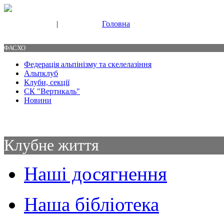
|
Головна
Свяжитесь с нами
Контакты
ФАСХО
Федерація альпінізму та скелелазіння
Альпклуб
Клуби, секції
СК "Вертикаль"
Новини
Клубне життя
Наші досягнення
Наша бібліотека