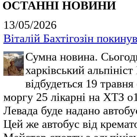
ОСТАННІ НОВИНИ
13/05/2026
Віталій Бахтігозін покинув 
Сумна новина. Сьогод
харківський альпініст 
відбудеться 19 травня 
моргу 25 лікарні на ХТЗ о
Левада буде надано автобус
Цей же автобус від кремато