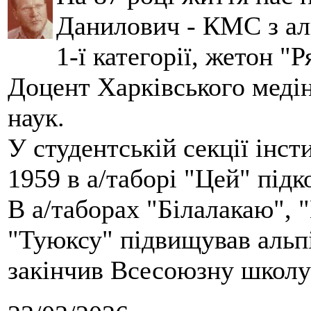
Данилович - КМС з аль
1-ї категорії, жетон "
Доцент Харківського меді
наук.
У студентській секції інст
1959 в а/таборі "Цей" під
В а/таборах "Білалакаю", "
"Туюксу" підвищував альпі
закінчив Всесоюзну школу 