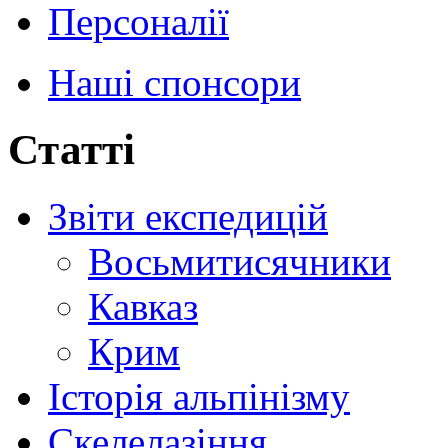
Персоналії
Наші спонсори
Статті
Звіти експедицій
Восьмитисячники
Кавказ
Крим
Історія альпінізму
Скелелазіння