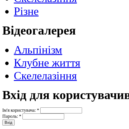
Різне
Відеогалерея
Альпінізм
Клубне життя
Скелелазіння
Вхід для користувачи
Ім'я користувача:
*
Пароль:
*