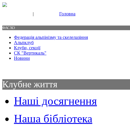
|
Головна
Свяжитесь с нами
Контакты
ФАСХО
Федерація альпінізму та скелелазіння
Альпклуб
Клуби, секції
СК "Вертикаль"
Новини
Клубне життя
Наші досягнення
Наша бібліотека