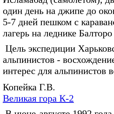
один день на джипе до ок
5-7 дней пешком с карава
лагерь на леднике Балторо
Цель экспедиции Харьковс
альпинистов - восхождени
интерес для альпинистов 
Копейка Г.В.
Великая гора К-2
В июне-августе 1992 года 