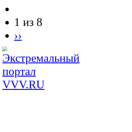
1 из 8
››