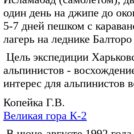
один день на джипе до ок
5-7 дней пешком с карава
лагерь на леднике Балторо
Цель экспедиции Харьковс
альпинистов - восхождени
интерес для альпинистов 
Копейка Г.В.
Великая гора К-2
В июне-августе 1992 года 