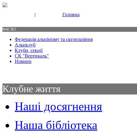
|
Головна
Свяжитесь с нами
Контакты
ФАСХО
Федерація альпінізму та скелелазіння
Альпклуб
Клуби, секції
СК "Вертикаль"
Новини
Клубне життя
Наші досягнення
Наша бібліотека