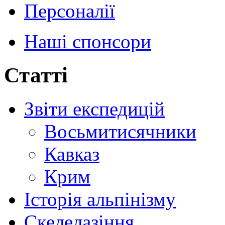
Персоналії
Наші спонсори
Статті
Звіти експедицій
Восьмитисячники
Кавказ
Крим
Історія альпінізму
Скелелазіння