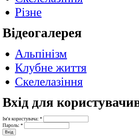
Різне
Відеогалерея
Альпінізм
Клубне життя
Скелелазіння
Вхід для користувачи
Ім'я користувача:
*
Пароль:
*