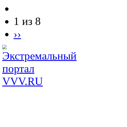
1 из 8
››