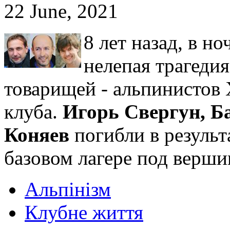
22 June, 2021
8 лет назад, в но
нелепая трагеди
товарищей - альпинистов 
клуба.
Игорь Свергун, Б
Коняев
погибли в результ
базовом лагере под верши
Альпінізм
Клубне життя