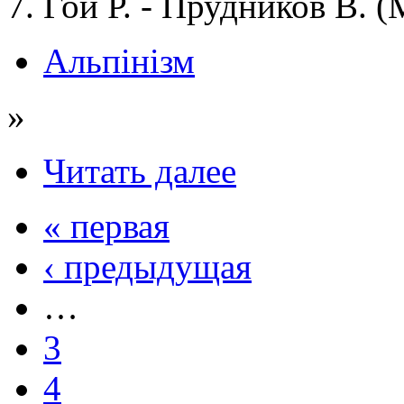
7. Гой Р. - Прудников В. 
Альпінізм
»
Читать далее
« первая
‹ предыдущая
…
3
4