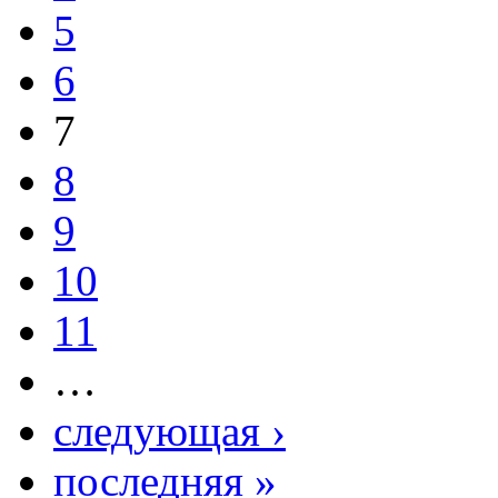
5
6
7
8
9
10
11
…
следующая ›
последняя »