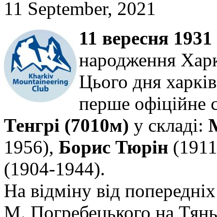
11 September, 2021
11 вересня 1931
народження Харкі
Цього дня харків
перше офіційне 
Тенгрі (7010м)
у складі:
1956),
Борис Тюрін
(1911
(1904-1944).
На відміну від попередні
М. Погребецького на Тянь