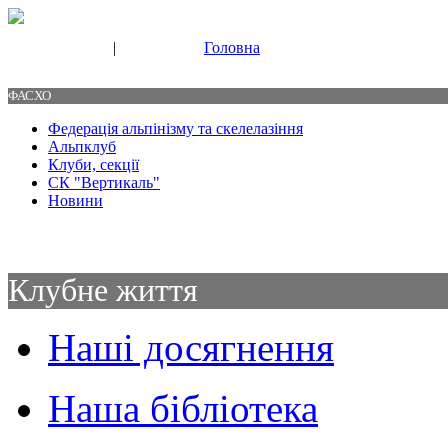
|
Головна
Свяжитесь с нами
Контакты
ФАСХО
Федерація альпінізму та скелелазіння
Альпклуб
Клуби, секції
СК "Вертикаль"
Новини
Клубне життя
Наші досягнення
Наша бібліотека