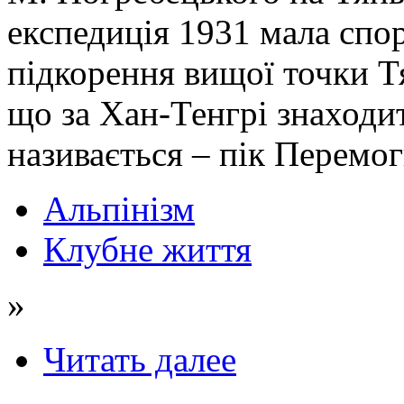
експедиція 1931 мала спор
підкорення вищої точки Т
що за Хан-Тенгрі знаходи
називається – пік Перемог
Альпінізм
Клубне життя
»
Читать далее