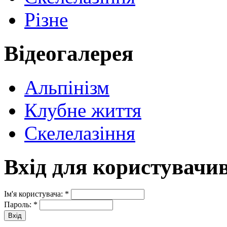
Різне
Відеогалерея
Альпінізм
Клубне життя
Скелелазіння
Вхід для користувачи
Ім'я користувача:
*
Пароль:
*