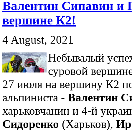
Валентин Сипавин и 
вершине К2!
4 August, 2021
Небывалый успех
суровой вершине
27 июля на вершину К2 п
альпиниста -
Валентин С
харьковчанин и 4-й украи
Сидоренко
(Харьков),
Ир