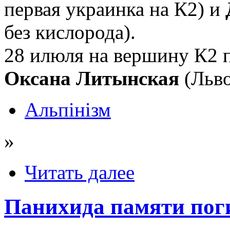
первая украинка на К2) и
без кислорода).
28 илюля на вершину К2 п
Оксана Литынская
(Льво
Альпінізм
»
Читать далее
Панихида памяти пог