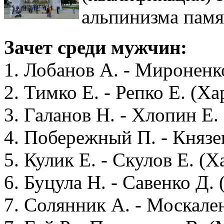
альпинизма памя
Зачет среди мужчин:
1. Лобанов А. - Миронен
2. Тимко Е. - Репко Е. (Ха
3. Галанов Н. - Хлопин Е.
4. Побережный П. - Князев
5. Кулик Е. - Скулов Е. (Х
6. Буцула Н. - Савенко Д. 
7. Солянник А. - Москален