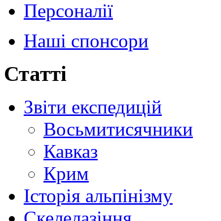
Персоналії
Наші спонсори
Статті
Звіти експедицій
Восьмитисячники
Кавказ
Крим
Історія альпінізму
Скелелазіння