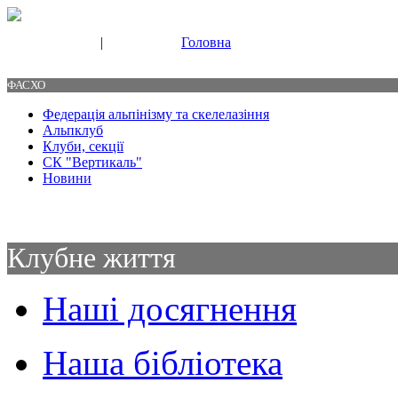
|
Головна
Свяжитесь с нами
Контакты
ФАСХО
Федерація альпінізму та скелелазіння
Альпклуб
Клуби, секції
СК "Вертикаль"
Новини
Клубне життя
Наші досягнення
Наша бібліотека