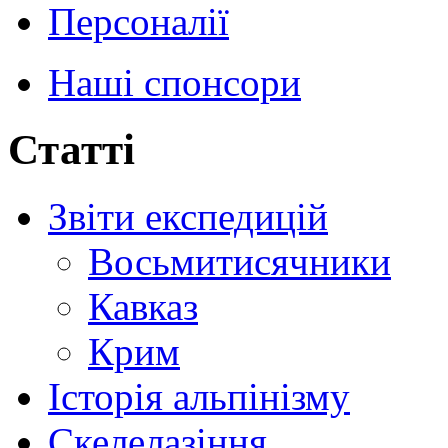
Персоналії
Наші спонсори
Статті
Звіти експедицій
Восьмитисячники
Кавказ
Крим
Історія альпінізму
Скелелазіння