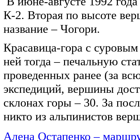
В июне-августе 1992 года 
К-2. Вторая по высоте ве
название – Чогори.
Красавица-гора с суровым 
ней тогда – печальную ста
проведенных ранее (за вс
экспедиций, вершины дост
склонах горы – 30. За пос
никто из альпинистов верш
Алена Остапенко – маршру