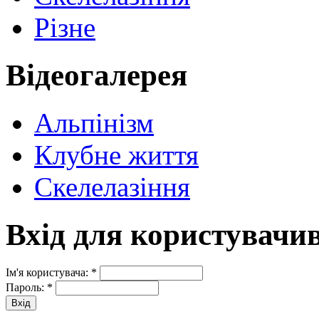
Різне
Відеогалерея
Альпінізм
Клубне життя
Скелелазіння
Вхід для користувачи
Ім'я користувача:
*
Пароль:
*