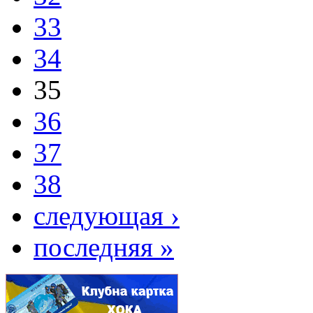
33
34
35
36
37
38
следующая ›
последняя »