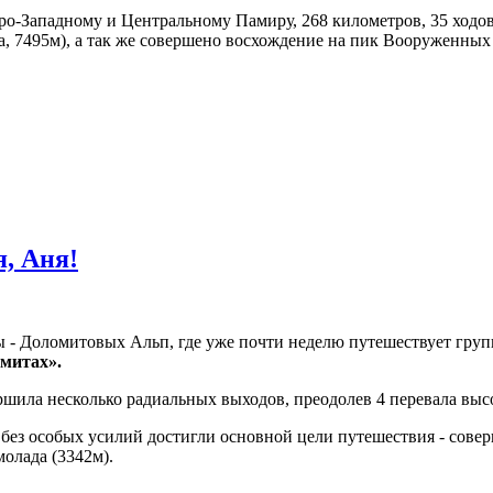
ро-Западному и Центральному Памиру, 268 километров, 35 ходов
, 7495м), а так же совершено восхождение на пик Вооруженных 
, Аня!
ы - Доломитовых Альп, где уже почти неделю путешествует груп
митах».
шила несколько радиальных выходов, преодолев 4 перевала выс
без особых усилий достигли основной цели путешествия - сове
олада (3342м).