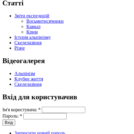
Статті
Звіти експедицій
Восьмитисячники
Кавказ
Крим
Історія альпінізму
Скелелазіння
Різне
Відеогалерея
Альпінізм
Клубне життя
Скелелазіння
Вхід для користувачив
Ім'я користувача:
*
Пароль:
*
Запросити новий пароль