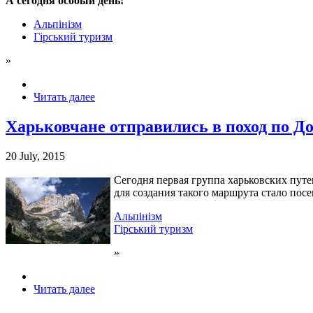
А сегодня особый день!
Альпінізм
Гірський туризм
»
Читать далее
Харьковчане отправились в поход по 
20 July, 2015
Сегодня первая группа харьковских пут
для создания такого маршру
та стало пос
Альпінізм
Гірський туризм
»
Читать далее