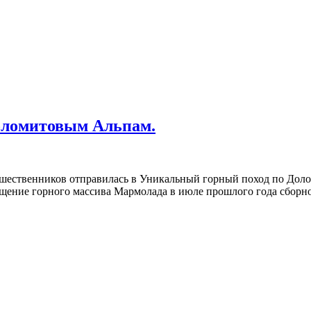
Доломитовым Альпам.
ешественников отправилась в Уникальный горный поход по Дол
ещение горного массива Мармолада в июле прошлого года сборн