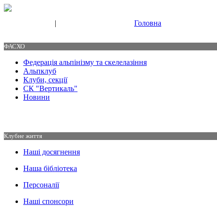
|
Головна
Свяжитесь с нами
Контакты
ФАСХО
Федерація альпінізму та скелелазіння
Альпклуб
Клуби, секції
СК "Вертикаль"
Новини
Клубне життя
Наші досягнення
Наша бібліотека
Персоналії
Наші спонсори