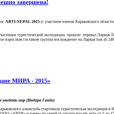
пешно завершена!
ция
ARTI-NEPAL 2015
(с участием членов Харьковского областн
участники туристической экспедиции прошли перевал Ларкья Л
ое взрослым составом группы восхождение на Ларкья пик (6 249
дане МИРА - 2015»
 увидеть мир (Индира Ганди)
Харьковского альпклуба стартовала туристическая экспедиция в
ОО «АРТИ» и члены их семей (в группу входят дети от 5 до 15 