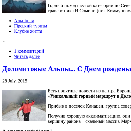
Горный поход шестой категории по Севе
траверс пика И.Сомони (пик Коммунизма
Альпінізм
Гірський туризм
Клубне життя
»
1 комментарий
Читать далее
Доломитовые Альпы... С Днем рожденья
28 July, 2015
Есть приятные новости из центра Европ
«Уникальный горный маршрут в Доло
Прибыв в поселок Канацеи, группа совер
Получив хорошую акклиматизацию, они 
вершину района – скальный массив Марм