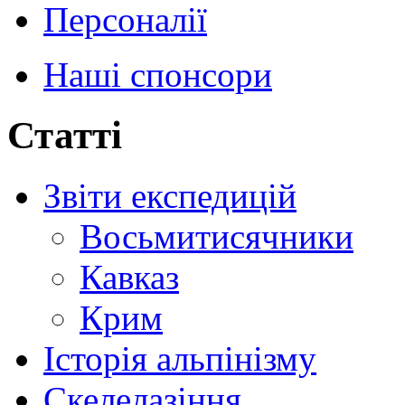
Персоналії
Наші спонсори
Статті
Звіти експедицій
Восьмитисячники
Кавказ
Крим
Історія альпінізму
Скелелазіння