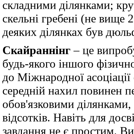
складними ділянками; крут
скельні гребені (не вище 2
деяких ділянках був дюльф
Скайраннінг
– це випроб
будь-якого іншого фізичн
до Міжнародної асоціації
середній нахил повинен пе
обов'язковими ділянками,
відсотків. Навіть для дос
завдання не є простим. Ви