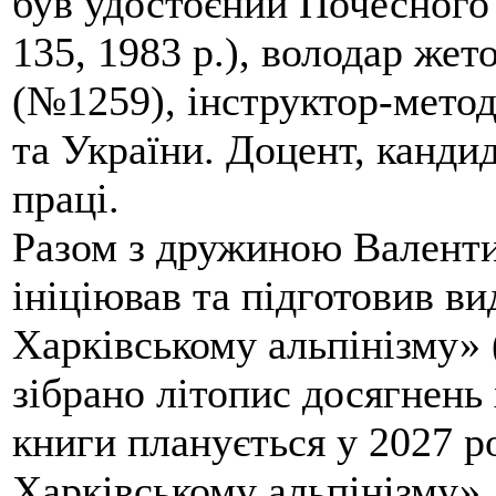
був удостоєний Почесного
135, 1983 р.), володар жет
(№1259), інструктор-метод
та України. Доцент, кандид
праці.
Разом з дружиною Валенти
ініціював та підготовив ви
Харківському альпінізму» 
зібрано літопис досягнень 
книги планується у 2027 р
Харківському альпінізму».