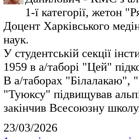
1-ї категорії, жетон "
Доцент Харківського меді
наук.
У студентській секції інст
1959 в а/таборі "Цей" під
В а/таборах "Білалакаю", "
"Туюксу" підвищував альпі
закінчив Всесоюзну школу 
23/03/2026