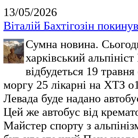
13/05/2026
Віталій Бахтігозін покинув 
Сумна новина. Сьогод
харківський альпініст 
відбудеться 19 травня 
моргу 25 лікарні на ХТЗ о
Левада буде надано автобус
Цей же автобус від кремато
Майстер спорту з альпініз