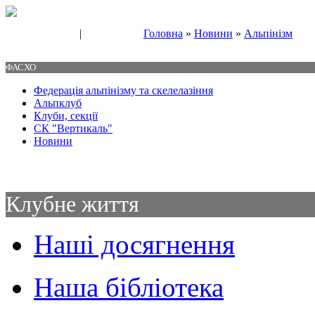
|
Головна
»
Новини
»
Альпінізм
Свяжитесь с нами
Контакты
ФАСХО
Федерація альпінізму та скелелазіння
Альпклуб
Клуби, секції
СК "Вертикаль"
Новини
Клубне життя
Наші досягнення
Наша бібліотека