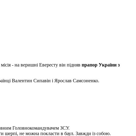
 місія - на веришні Евересту він підняв
прапор України з
раїнці Валентин Сипавін і Ярослав Самсоненко.
рховним Головнокомандувачем ЗСУ.
ати шерпі, не можна покласти в баул. Завжди із собою.