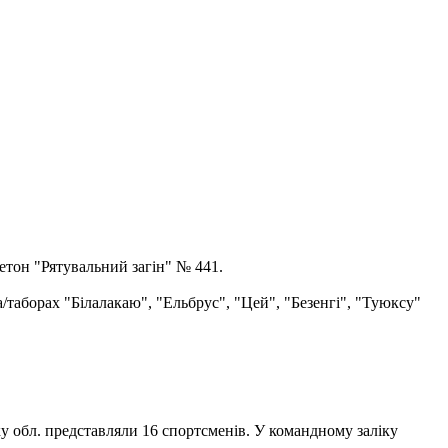
етон "Рятувальний загін" № 441.
а/таборах "Білалакаю", "Ельбрус", "Цей", "Безенгі", "Туюксу"
ку обл. представляли 16 спортсменів. У командному заліку