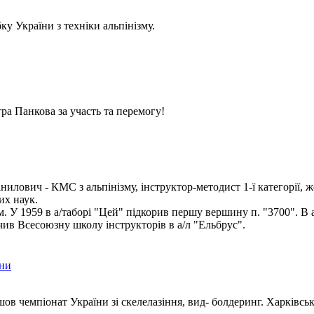
у України з техніки альпінізму.
ра Панкова за участь та перемогу!
илович - КМС з альпінізму, інструктор-методист 1-ї категорії, ж
их наук.
ом. У 1959 в а/таборі "Цей" підкорив першу вершину п. "3700". В 
чив Всесоюзну школу інструкторів в а/л "Ельбрус".
їни
шов чемпіонат України зі скелелазіння, вид- болдеринг. Харківсь