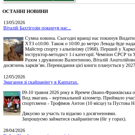
ОСТАННІ НОВИНИ
13/05/2026
Віталій Бахтігозін покинув нас...
Сумна новина. Сьогодні вранці нас покинув Видатний 
ХТЗ о10:00. Також о 10:00 до метро Левада буде нада
Майстер спорту з альпінізму (1968). Перший у Харко
інструктор-методист 1-ї категорії. Чемпіон СРСР та 
Разом з дружиною Валентиною, Віталій Анатолійович 
досягнень харків’ян. Перевидання цієї книги планується у 2027
12/05/2026
Змагання зі скайранінгу в Карпатах.
09-10 травня 2026 року в Яремче (Івано-Франківська о
Вид змагань – вертикальний кілометр. Приймало участь
спортсмени - Трофімов Антон (10 місце) та Пустова Нат
Дякуємо за участь та відаємо з досягненнями.
Запрошуємо займатися скайранінгом (біг у горах).
28/04/2026