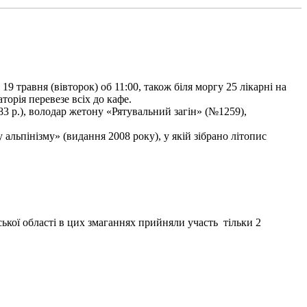
9 травня (вівторок) об 11:00, також біля моргу 25 лікарні на
торія перевезе всіх до кафе.
3 р.), володар жетону «Рятувальний загін» (№1259),
льпінізму» (видання 2008 року), у якій зібрано літопис
ької області в цих змаганнях прийняли участь тільки 2