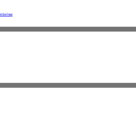
пінізм