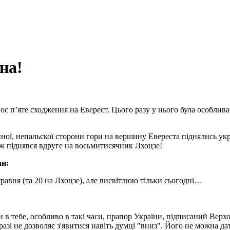
на!
оє п’яте сходження на Еверест. Цього разу у нього була особлива
ної, непальскої сторони гори на вершину Евереста піднялись ук
ож піднявся вдруге на восьмитисячник Лхоцзе!
ин:
авня (та 20 на Лхоцзе), але висвітлюю тільки сьогодні…
ли в тебе, особливо в такі часи, прапор України, підписаний Ве
 разі не дозволяє з'явитися навіть думці "вниз". Його не можна д