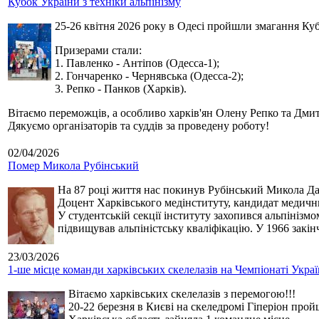
Кубок України з техніки альпінізму
25-26 квітня 2026 року в Одесі пройшли змагання Кубк
Призерами стали:
1. Павленко - Антіпов (Одесса-1);
2. Гончаренко - Чернявська (Одесса-2);
3. Репко - Панков (Харків).
Вітаємо переможців, а особливо харків'ян Олену Репко та Дмит
Дякуємо організаторів та суддів за проведену роботу!
02/04/2026
Помер Микола Рубінський
На 87 році життя нас покинув Рубінський Микола Дан
Доцент Харківського медінституту, кандидат медичн
У студентській секції інституту захопився альпінізм
підвищував альпіністську кваліфікацію. У 1966 закін
23/03/2026
1-ше місце команди харківських скелелазів на Чемпіонаті Укра
Вітаємо харківських скелелазів з перемогою!!!
20-22 березня в Києві на скеледромі Гіперіон прой