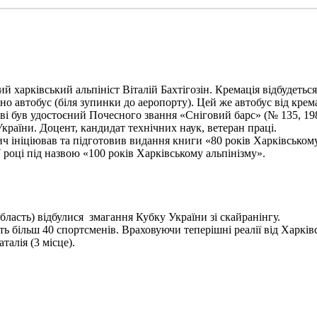
харківський альпініст Віталій Бахтігозін. Кремація відбудеться 1
но автобус (біля зупинки до аеропорту). Цей же автобус від крема
ві був удостоєний Почесного звання «Сніговий барс» (№ 135, 198
України. Доцент, кандидат технічних наук, ветеран праці.
ініціював та підготовив видання книги «80 років Харківському а
 році під назвою «100 років Харківському альпінізму».
бласть) відбулися змагання Кубку України зі скайранінгу.
 більш 40 спортсменів. Враховуючи теперішні реалії від Харківс
алія (3 місце).