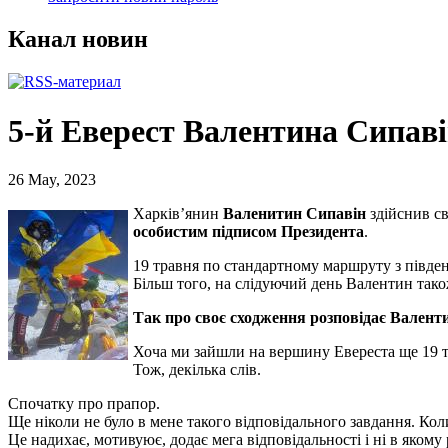
Канал новин
5-й Еверест Валентина Сипаві
26 May, 2023
Харків’янин
Валенитин Сипавін
здійснив св
особистим підписом Президента
.
19 травня по стандартному маршруту з півден
Більш того, на слідуючий день Валентин так
Так про своє сходження розповідає Валент
Хоча ми зайшли на вершину Евереста ще 19 тр
Тож, декілька слів.
Спочатку про прапор.
Ще ніколи не було в мене такого відповідального завдання. Ко
Це надихає, мотивуює, додає мега відповідальності і ні в якому