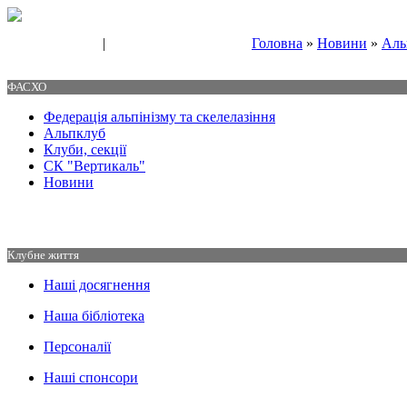
|
Головна
»
Новини
»
Аль
Свяжитесь с нами
Контакты
ФАСХО
Федерація альпінізму та скелелазіння
Альпклуб
Клуби, секції
СК "Вертикаль"
Новини
Клубне життя
Наші досягнення
Наша бібліотека
Персоналії
Наші спонсори