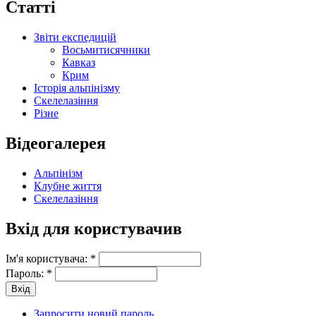
Статті
Звіти експедицій
Восьмитисячники
Кавказ
Крим
Історія альпінізму
Скелелазіння
Різне
Відеогалерея
Альпінізм
Клубне життя
Скелелазіння
Вхід для користувачив
Ім'я користувача:
*
Пароль:
*
Запросити новий пароль