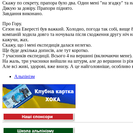
Скажу по секрету, прапора було два. Один мені "на згадку" та 
Дякую за довіру. Прапори піднято.
Завдання виконано.
Про Гору.
Сезон на Евересті був важкий. Холодно, погода так собі, вище 8
компаній ходила довго та ночувала після сходження другу ніч н
кажучи, жах.
Скажу, що і мені експедиція далася нелегко.
Ще буде декілька дописів, але тут коротко.
7 учасників експедиції. Всього 4 на вершині (включаючи мене).
На жаль, три учасники вийшли на штурм, але до вершини із різ
Але всі живі, здорові, вже внизу. А це найголовніше, особливо
Альпінізм