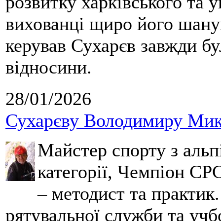
розвитку харківського та у
вихованці щиро його шанув
керував Сухарєв завжди бу
відносини.
28/01/2026
Сухарєву Володимиру Мико
Майстер спорту з альпі
категорії, Чемпіон СРС
– методист та практик
рятувальної служби та учб