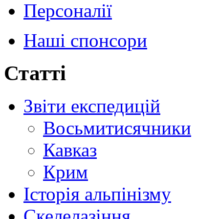
Персоналії
Наші спонсори
Статті
Звіти експедицій
Восьмитисячники
Кавказ
Крим
Історія альпінізму
Скелелазіння