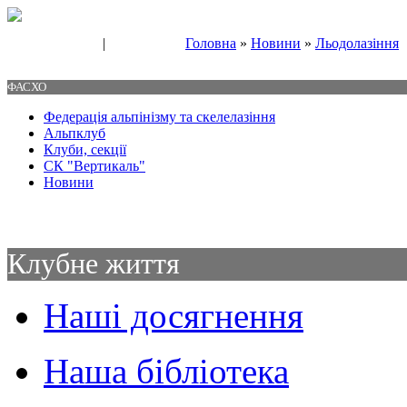
|
Головна
»
Новини
»
Льодолазіння
Свяжитесь с нами
Контакты
ФАСХО
Федерація альпінізму та скелелазіння
Альпклуб
Клуби, секції
СК "Вертикаль"
Новини
Клубне життя
Наші досягнення
Наша бібліотека