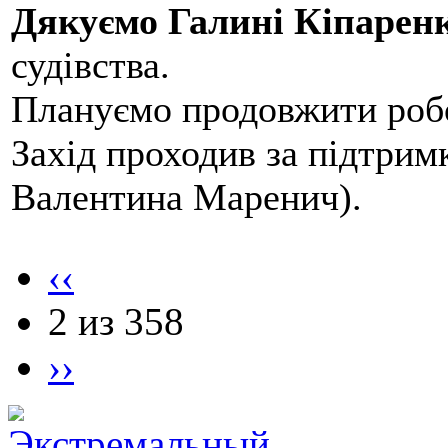
Дякуємо Галині Кіпарен
судівства.
Плануємо продовжити робо
Захід проходив за підтри
Валентина Маренич).
‹‹
2 из 358
››