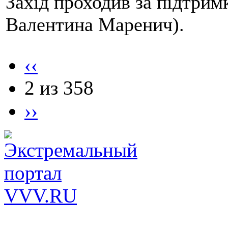
Захід проходив за підтри
Валентина Маренич).
‹‹
2 из 358
››