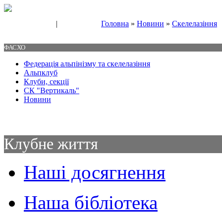
|
Головна
»
Новини
»
Скелелазіння
Свяжитесь с нами
Контакты
ФАСХО
Федерація альпінізму та скелелазіння
Альпклуб
Клуби, секції
СК "Вертикаль"
Новини
Клубне життя
Наші досягнення
Наша бібліотека