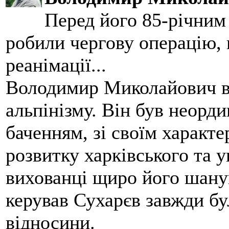
Перед його 85-річним
робили чергову операцію, п
реанімації...
Володимир Миколайович вс
альпінізму. Він був неорд
баченням, зі своїм характе
розвитку харківського та у
вихованці щиро його шанув
керував Сухарєв завжди бу
відносини.