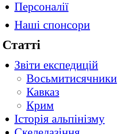
Персоналії
Наші спонсори
Статті
Звіти експедицій
Восьмитисячники
Кавказ
Крим
Історія альпінізму
Скелелазіння