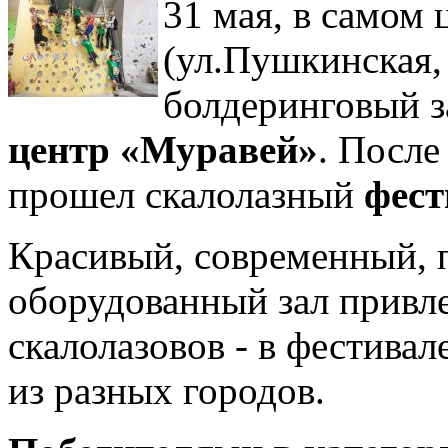
31 мая, в самом 
(ул.Пушкинская,
болдеринговый з
центр «Муравей»
. После
прошел скалолазный
фест
Красивый, современный, 
оборудованный зал привл
скалолазовов - в фестивал
из разных городов.