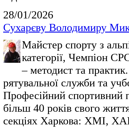
28/01/2026
Сухарєву Володимиру Мико
Майстер спорту з альпі
категорії, Чемпіон СРС
– методист та практик
рятувальної служби та учб
Професійний спортивний п
більш 40 років свого життя
секціях Харкова: ХМІ, ХАІ