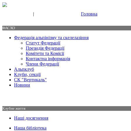
|
Головна
Свяжитесь с нами
Контакты
ФАСХО
Федерація альпінізму та скелелазіння
Статут Федерації
Президія Федерації
Комітети та Комісії
Контактна інформація
Члени Федерації
Альпклуб
Клуби, секції
СК "Вертикаль"
Новини
Клубне життя
Наші досягнення
Наша бібліотека