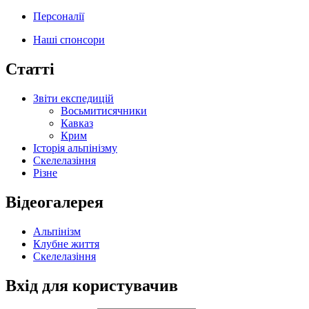
Персоналії
Наші спонсори
Статті
Звіти експедицій
Восьмитисячники
Кавказ
Крим
Історія альпінізму
Скелелазіння
Різне
Відеогалерея
Альпінізм
Клубне життя
Скелелазіння
Вхід для користувачив