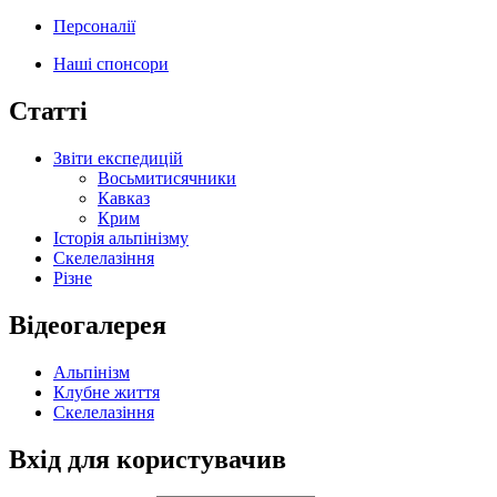
Персоналії
Наші спонсори
Статті
Звіти експедицій
Восьмитисячники
Кавказ
Крим
Історія альпінізму
Скелелазіння
Різне
Відеогалерея
Альпінізм
Клубне життя
Скелелазіння
Вхід для користувачив