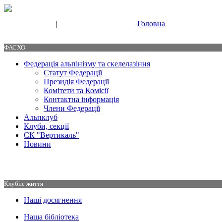
|
Головна
Свяжитесь с нами
Контакты
ФАСХО
Федерація альпінізму та скелелазіння
Статут Федерації
Президія Федерації
Комітети та Комісії
Контактна інформація
Члени Федерації
Альпклуб
Клуби, секції
СК "Вертикаль"
Новини
Клубне життя
Наші досягнення
Наша бібліотека