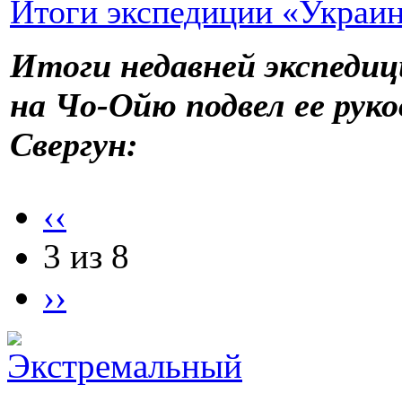
Итоги экспедиции «Украи
Итоги недавней экспеди
на Чо-Ойю подвел ее ру
Свергун:
‹‹
3 из 8
››