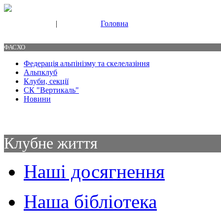
|
Головна
Свяжитесь с нами
Контакты
ФАСХО
Федерація альпінізму та скелелазіння
Альпклуб
Клуби, секції
СК "Вертикаль"
Новини
Клубне життя
Наші досягнення
Наша бібліотека