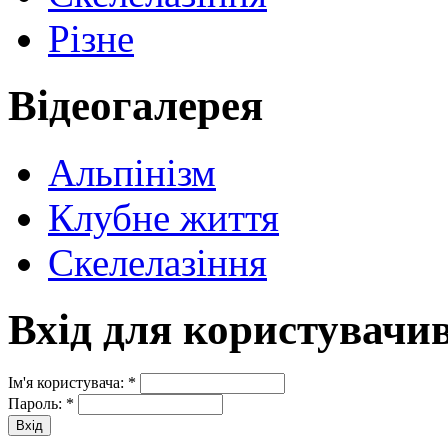
Різне
Відеогалерея
Альпінізм
Клубне життя
Скелелазіння
Вхід для користувачи
Ім'я користувача:
*
Пароль:
*