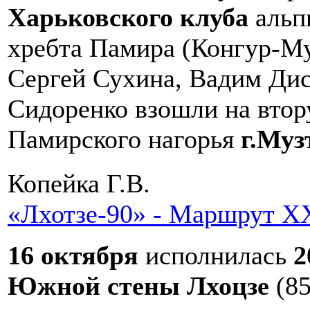
Харьковского клуба
альп
хребта Памира (Конгур-Му
Сергей Сухина, Вадим Дис
Сидоренко взошли на вто
Памирского нагорья
г.Муз
Копейка Г.В.
«Лхотзе-90» - Маршрут ХХІ
16 октября
исполнилась
2
Южной стены Лхоцзе
(85