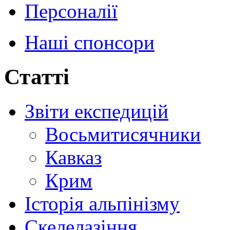
Персоналії
Наші спонсори
Статті
Звіти експедицій
Восьмитисячники
Кавказ
Крим
Історія альпінізму
Скелелазіння