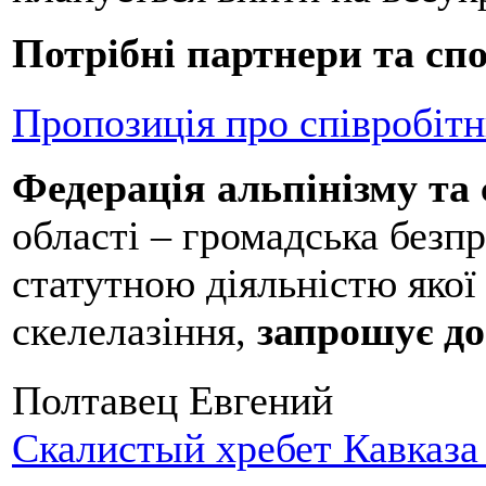
Потрібні партнери та сп
Пропозиція про співробітн
Федерація альпінізму та
області – громадська безпр
статутною діяльністю якої 
скелелазіння,
запрошує до
Полтавец Евгений
Скалистый хребет Кавказа