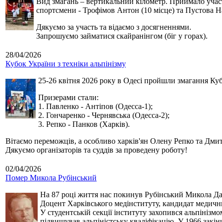
Вид змагань – вертикальний кілометр. Приймало участь
спортсмени - Трофімов Антон (10 місце) та Пустова Нат
Дякуємо за участь та відаємо з досягненнями.
Запрошуємо займатися скайранінгом (біг у горах).
28/04/2026
Кубок України з техніки альпінізму
25-26 квітня 2026 року в Одесі пройшли змагання Кубк
Призерами стали:
1. Павленко - Антіпов (Одесса-1);
2. Гончаренко - Чернявська (Одесса-2);
3. Репко - Панков (Харків).
Вітаємо переможців, а особливо харків'ян Олену Репко та Дмит
Дякуємо організаторів та суддів за проведену роботу!
02/04/2026
Помер Микола Рубінський
На 87 році життя нас покинув Рубінський Микола Дан
Доцент Харківського медінституту, кандидат медичн
У студентській секції інституту захопився альпінізм
підвищував альпіністську кваліфікацію. У 1966 закін