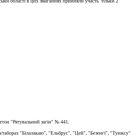
ької області в цих змаганнях прийняли участь тільки 2
етон "Рятувальний загін" № 441.
а/таборах "Білалакаю", "Ельбрус", "Цей", "Безенгі", "Туюксу"