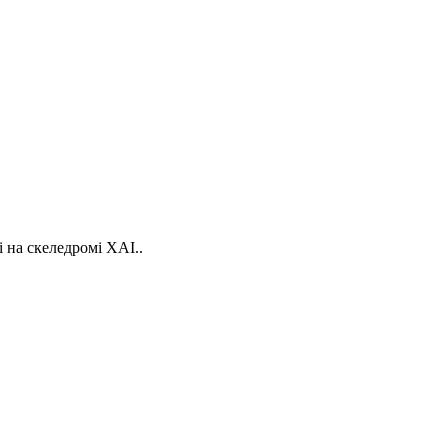
ві на скеледромі ХАІ..