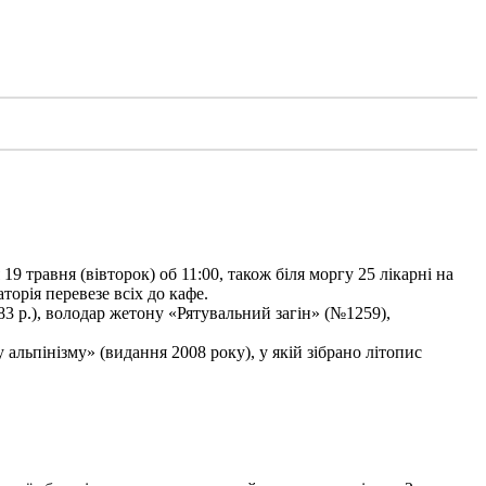
9 травня (вівторок) об 11:00, також біля моргу 25 лікарні на
торія перевезе всіх до кафе.
3 р.), володар жетону «Рятувальний загін» (№1259),
льпінізму» (видання 2008 року), у якій зібрано літопис