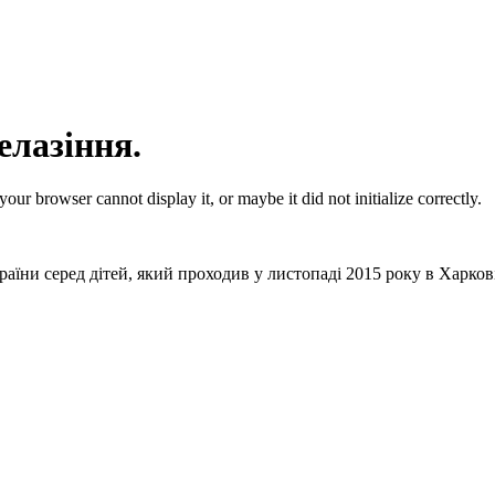
елазіння.
ur browser cannot display it, or maybe it did not initialize correctly.
раїни серед дітей, який проходив у листопаді 2015 року в Харко