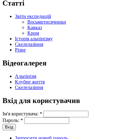
Статті
Звіти експедицій
Восьмитисячники
Кавказ
Крим
Історія альпінізму
Скелелазіння
Різне
Відеогалерея
Альпінізм
Клубне життя
Скелелазіння
Вхід для користувачив
Ім'я користувача:
*
Пароль:
*
Запросити новий пароль