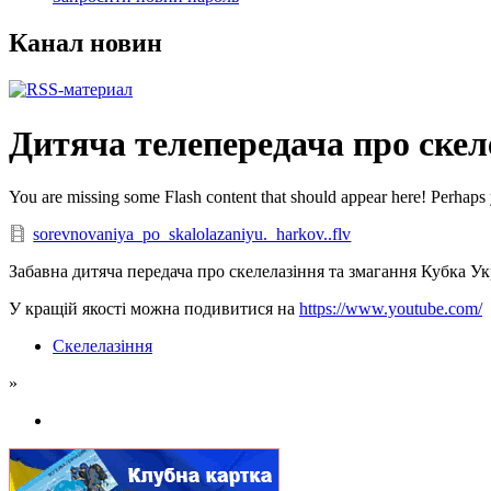
Канал новин
Дитяча телепередача про скел
You are missing some Flash content that should appear here! Perhaps yo
sorevnovaniya_po_skalolazaniyu._harkov..flv
Забавна дитяча передача про скелелазіння та змагання Кубка Ук
У кращій якості можна подивитися на
https://www.youtube.com/
Скелелазіння
»