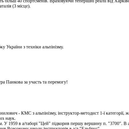
 більш 40 спортсменів. Враховуючи теперішні реалії від Харківс
алія (3 місце).
у України з техніки альпінізму.
ра Панкова за участь та перемогу!
илович - КМС з альпінізму, інструктор-методист 1-ї категорії, ж
их наук.
ом. У 1959 в а/таборі "Цей" підкорив першу вершину п. "3700". В 
чив Всесоюзну школу інструкторів в а/л "Ельбрус".