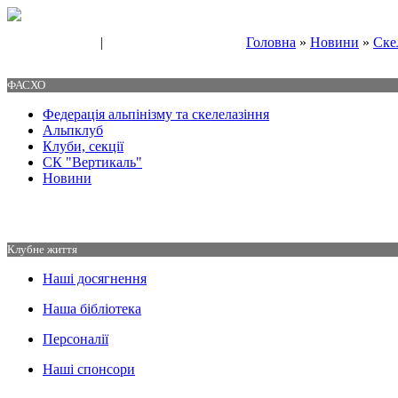
|
Головна
»
Новини
»
Ске
Свяжитесь с нами
Контакты
ФАСХО
Федерація альпінізму та скелелазіння
Альпклуб
Клуби, секції
СК "Вертикаль"
Новини
Клубне життя
Наші досягнення
Наша бібліотека
Персоналії
Наші спонсори