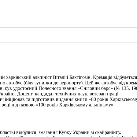
харківський альпініст Віталій Бахтігозін. Кремація відбудеться 1
но автобус (біля зупинки до аеропорту). Цей же автобус від крема
ві був удостоєний Почесного звання «Сніговий барс» (№ 135, 198
України. Доцент, кандидат технічних наук, ветеран праці.
ініціював та підготовив видання книги «80 років Харківському а
 році під назвою «100 років Харківському альпінізму».
бласть) відбулися змагання Кубку України зі скайранінгу.