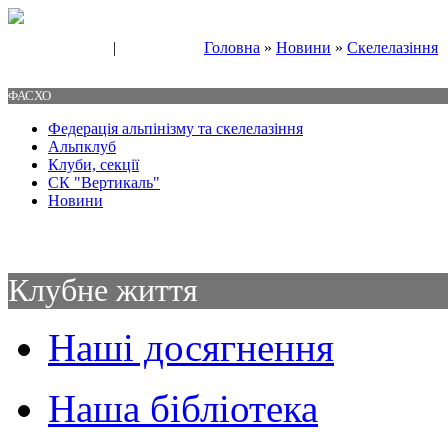
|
Головна
»
Новини
»
Скелелазіння
Свяжитесь с нами
Контакты
ФАСХО
Федерація альпінізму та скелелазіння
Альпклуб
Клуби, секції
СК "Вертикаль"
Новини
Клубне життя
Наші досягнення
Наша бібліотека