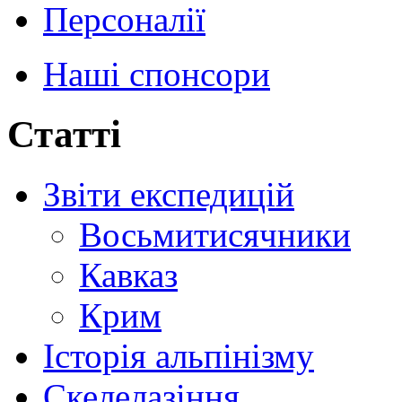
Персоналії
Наші спонсори
Статті
Звіти експедицій
Восьмитисячники
Кавказ
Крим
Історія альпінізму
Скелелазіння