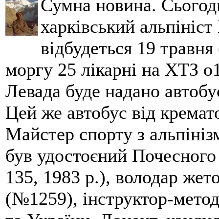
Сумна новина. Сьогод
харківський альпініст 
відбудеться 19 травня 
моргу 25 лікарні на ХТЗ о
Левада буде надано автобус
Цей же автобус від кремато
Майстер спорту з альпініз
був удостоєний Почесного
135, 1983 р.), володар жет
(№1259), інструктор-метод