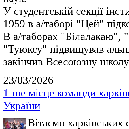
У студентській секції інст
1959 в а/таборі "Цей" під
В а/таборах "Білалакаю", "
"Туюксу" підвищував альпі
закінчив Всесоюзну школу 
23/03/2026
1-ше місце команди харків
України
Вітаємо харківських 