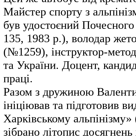
Майстер спорту з альпініз
був удостоєний Почесного
135, 1983 р.), володар жет
(№1259), інструктор-метод
та України. Доцент, кандид
праці.
Разом з дружиною Валенти
ініціював та підготовив ви
Харківському альпінізму» 
зібрано літопис досягнень 