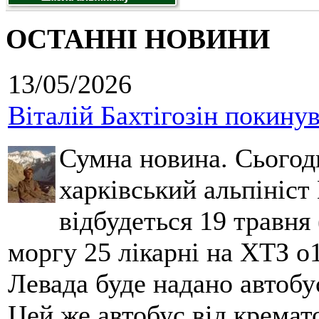
ОСТАННІ НОВИНИ
13/05/2026
Віталій Бахтігозін покинув 
Сумна новина. Сьогод
харківський альпініст 
відбудеться 19 травня 
моргу 25 лікарні на ХТЗ о
Левада буде надано автобус
Цей же автобус від кремато