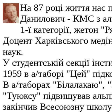
На 87 році життя нас
Данилович - КМС з аль
1-ї категорії, жетон "
Доцент Харківського меді
наук.
У студентській секції інст
1959 в а/таборі "Цей" під
В а/таборах "Білалакаю", "
"Туюксу" підвищував альпі
закінчив Всесоюзну школу 