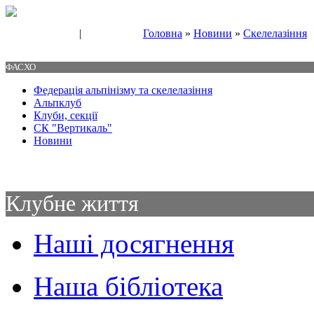
|
Головна
»
Новини
»
Скелелазіння
Свяжитесь с нами
Контакты
ФАСХО
Федерація альпінізму та скелелазіння
Альпклуб
Клуби, секції
СК "Вертикаль"
Новини
Клубне життя
Наші досягнення
Наша бібліотека