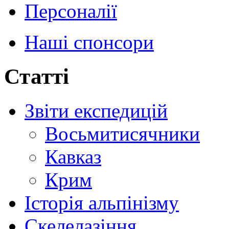
Персоналії
Наші спонсори
Статті
Звіти експедицій
Восьмитисячники
Кавказ
Крим
Історія альпінізму
Скелелазіння