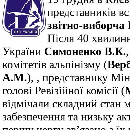
представників вс
звітно-виборча
Після 40 хвилин
України
Симоненко В.К.
комітетів альпінізму (
Верб
А.М.
), , представнику Мін
голові Ревізійної комісії (
відмічали складний стан 
забезпечення та низьку ак
першу чергу зв’язано з ї