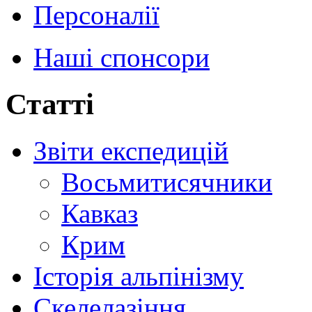
Персоналії
Наші спонсори
Статті
Звіти експедицій
Восьмитисячники
Кавказ
Крим
Історія альпінізму
Скелелазіння