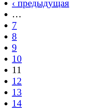
‹ предыдущая
…
7
8
9
10
11
12
13
14