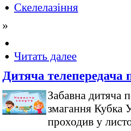
Скелелазіння
»
Читать далее
Дитяча телепередача п
Забавна дитяча п
змагання Кубка У
проходив у листо