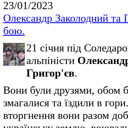
23/01/2023
Олександр Заколодний та Г
бою.
21 січня під Соледар
альпіністи
Олександр
Григор'єв
.
Вони були друзями, обом б
змагалися та їздили в гори
вторгнення вони разом до
українську землю, воювали