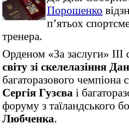
Порошенко
відз
п’ятьох спортсме
тренера.
Орденом «За заслуги» ІІІ
світу зі скелелазіння Да
багаторазового чемпіона с
Сергія Гузєва
і багатора
форуму з таїландського 
Любченка
.