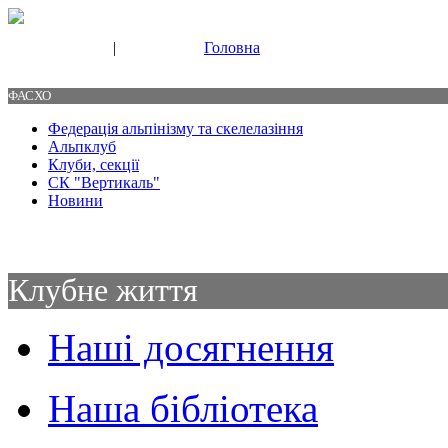
|
Головна
Свяжитесь с нами
Контакты
ФАСХО
Федерація альпінізму та скелелазіння
Альпклуб
Клуби, секції
СК "Вертикаль"
Новини
Клубне життя
Наші досягнення
Наша бібліотека