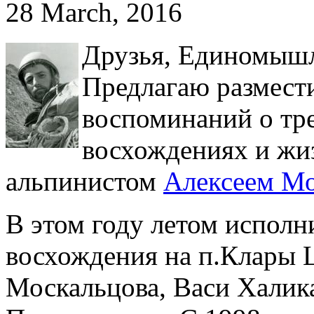
28 March, 2016
Друзья, Единомышл
Предлагаю размест
воспоминаний о тр
восхождениях и жи
альпинистом
Алексеем М
В этом году летом исполни
восхождения на п.Клары
Москальцова, Васи Халика