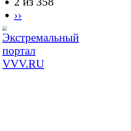
2 из 358
››