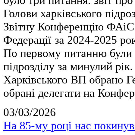
було три питання: звіт про
Голови харківського підроз
Звітну Конференцію ФАіС 
Федерації за 2024-2025 ро
По первому питанню були 
підрозділу за минулий рік
Харківського ВП обрано Ге
обрані делегати на Конфе
03/03/2026
На 85-му році нас покину