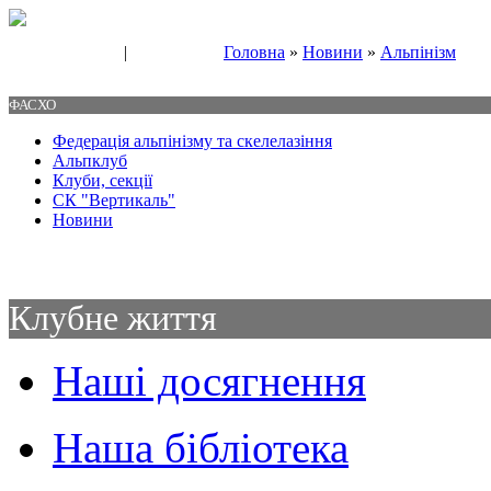
|
Головна
»
Новини
»
Альпінізм
Свяжитесь с нами
Контакты
ФАСХО
Федерація альпінізму та скелелазіння
Альпклуб
Клуби, секції
СК "Вертикаль"
Новини
Клубне життя
Наші досягнення
Наша бібліотека