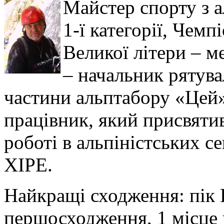
Майстер спорту з а
1-ї категорії, Чемп
Великої літери – м
– начальник рятува
частини альптабору «Цей
працівник, який присвятив
роботі в альпіністських с
ХІРЕ.
Найкращі сходження: пік Ш
першосходження, 1 місце 