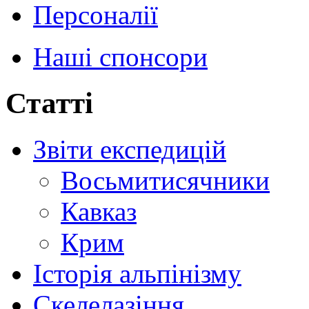
Персоналії
Наші спонсори
Статті
Звіти експедицій
Восьмитисячники
Кавказ
Крим
Історія альпінізму
Скелелазіння