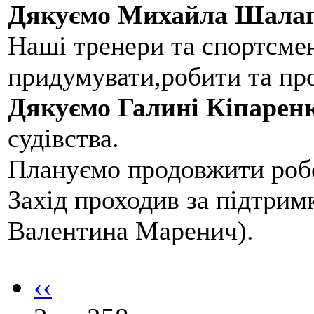
Дякуємо Михайла Шалаг
Наші тренери та спортсме
придумувати,робити та пр
Дякуємо Галині Кіпарен
судівства.
Плануємо продовжити робо
Захід проходив за підтри
Валентина Маренич).
‹‹