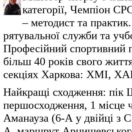
категорії, Чемпіон СРС
– методист та практик
рятувальної служби та учб
Професійний спортивний п
більш 40 років свого життя
секціях Харкова: ХМІ, ХАІ
Найкращі сходження: пік Ш
першосходження, 1 місце 
Аманауза (6-А у двійці з 
А, маршрут Арцишевського,