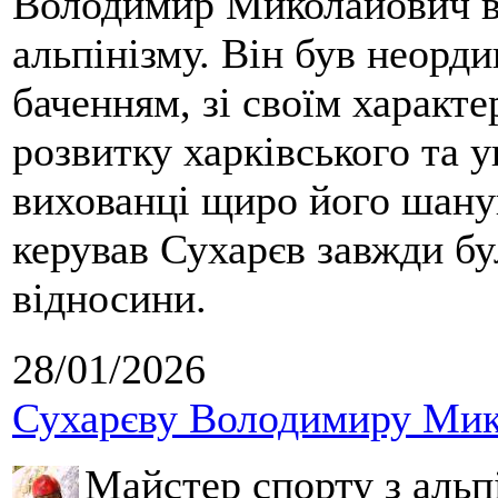
Володимир Миколайович вс
альпінізму. Він був неорд
баченням, зі своїм характе
розвитку харківського та у
вихованці щиро його шанув
керував Сухарєв завжди бу
відносини.
28/01/2026
Сухарєву Володимиру Мико
Майстер спорту з альпі