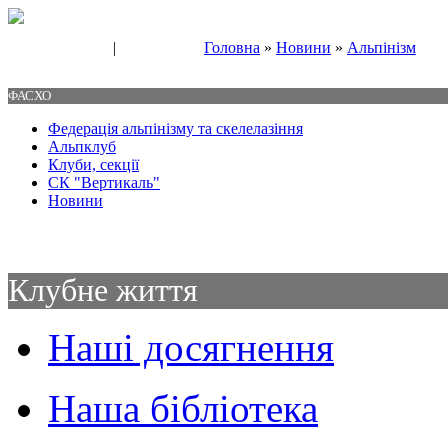
|
Головна
»
Новини
»
Альпінізм
Свяжитесь с нами
Контакты
ФАСХО
Федерація альпінізму та скелелазіння
Альпклуб
Клуби, секції
СК "Вертикаль"
Новини
Клубне життя
Наші досягнення
Наша бібліотека