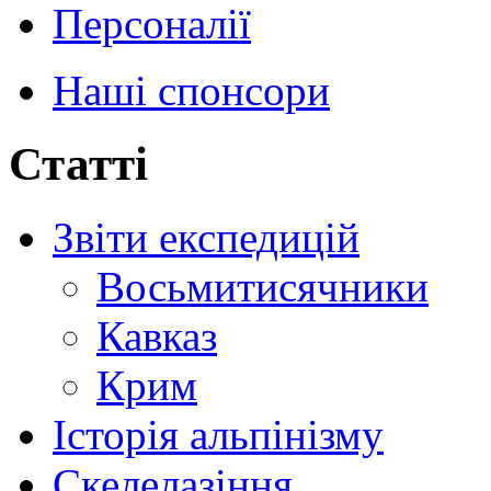
Персоналії
Наші спонсори
Статті
Звіти експедицій
Восьмитисячники
Кавказ
Крим
Історія альпінізму
Скелелазіння