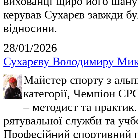
вихованці щиро його шанув
керував Сухарєв завжди бу
відносини.
28/01/2026
Сухарєву Володимиру Мико
Майстер спорту з альпі
категорії, Чемпіон СРС
– методист та практик
рятувальної служби та учб
Професійний спортивний п