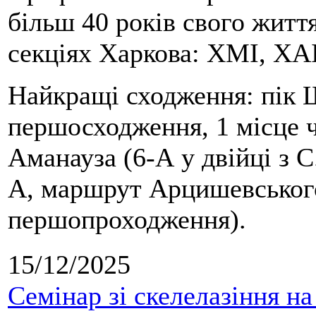
більш 40 років свого життя
секціях Харкова: ХМІ, ХАІ
Найкращі сходження: пік Ш
першосходження, 1 місце 
Аманауза (6-А у двійці з 
А, маршрут Арцишевського,
першопроходження).
15/12/2025
Семінар зі скелелазіння н