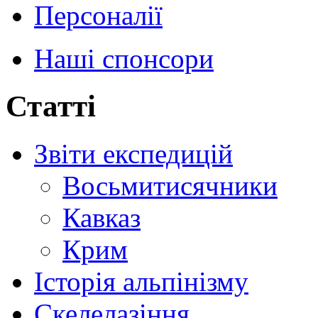
Персоналії
Наші спонсори
Статті
Звіти експедицій
Восьмитисячники
Кавказ
Крим
Історія альпінізму
Скелелазіння