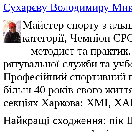
Сухарєву Володимиру Мико
Майстер спорту з альпі
категорії, Чемпіон СРС
– методист та практик
рятувальної служби та учб
Професійний спортивний п
більш 40 років свого життя
секціях Харкова: ХМІ, ХАІ
Найкращі сходження: пік Ш