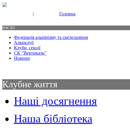
|
Головна
Свяжитесь с нами
Контакты
ФАСХО
Федерація альпінізму та скелелазіння
Альпклуб
Клуби, секції
СК "Вертикаль"
Новини
Клубне життя
Наші досягнення
Наша бібліотека