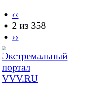
‹‹
2 из 358
››