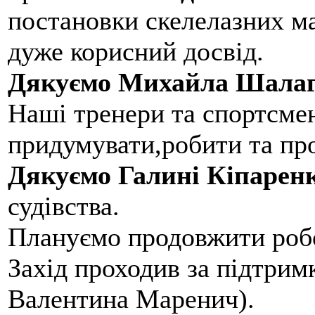
постановки скелелазних м
дуже корисний досвід.
Дякуємо Михайла Шалаг
Наші тренери та спортсме
придумувати,робити та пр
Дякуємо Галині Кіпарен
судівства.
Плануємо продовжити робо
Захід проходив за підтри
Валентина Маренич).