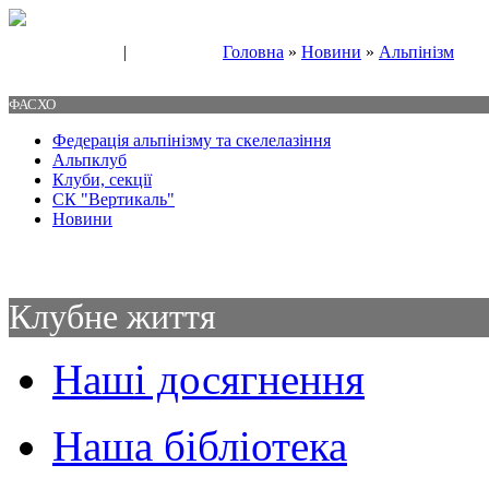
|
Головна
»
Новини
»
Альпінізм
Свяжитесь с нами
Контакты
ФАСХО
Федерація альпінізму та скелелазіння
Альпклуб
Клуби, секції
СК "Вертикаль"
Новини
Клубне життя
Наші досягнення
Наша бібліотека