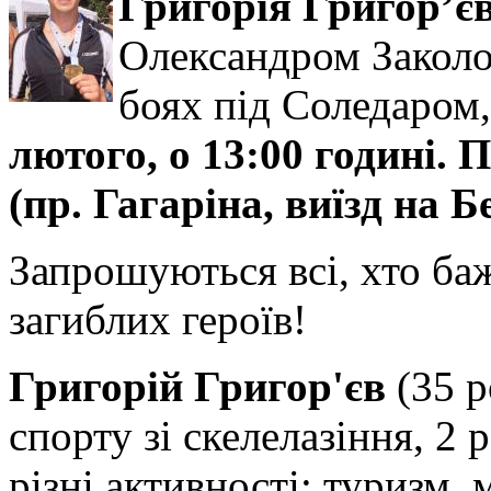
Григорія Григор’є
Олександром Заколо
боях під Соледаром,
лютого, о 13:00 годині
(пр. Гагаріна, виїзд на 
Запрошуються всі, хто ба
загиблих героїв!
Григорій Григор'єв
(35 
спорту зі скелелазіння, 2 
різні активності: туризм, 