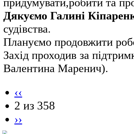
придумувати,робити та пр
Дякуємо Галині Кіпарен
судівства.
Плануємо продовжити робо
Захід проходив за підтри
Валентина Маренич).
‹‹
2 из 358
››