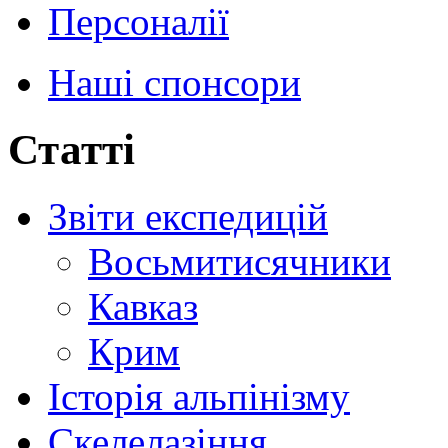
Персоналії
Наші спонсори
Статті
Звіти експедицій
Восьмитисячники
Кавказ
Крим
Історія альпінізму
Скелелазіння