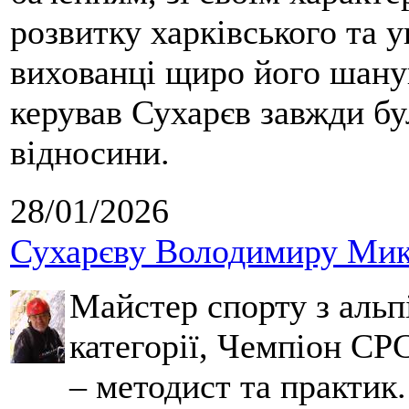
розвитку харківського та у
вихованці щиро його шанув
керував Сухарєв завжди бу
відносини.
28/01/2026
Сухарєву Володимиру Мико
Майстер спорту з альпі
категорії, Чемпіон СРС
– методист та практик