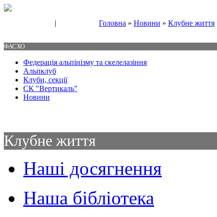
|
Головна
»
Новини
»
Клубне життя
Свяжитесь с нами
Контакты
ФАСХО
Федерація альпінізму та скелелазіння
Альпклуб
Клуби, секції
СК "Вертикаль"
Новини
Клубне життя
Наші досягнення
Наша бібліотека