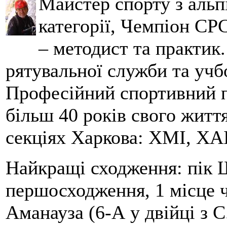
Майстер спорту з альпі
категорії, Чемпіон СРС
– методист та практик
рятувальної служби та учб
Професійний спортивний п
більш 40 років свого життя
секціях Харкова: ХМІ, ХАІ
Найкращі сходження: пік Ш
першосходження, 1 місце 
Аманауза (6-А у двійці з 