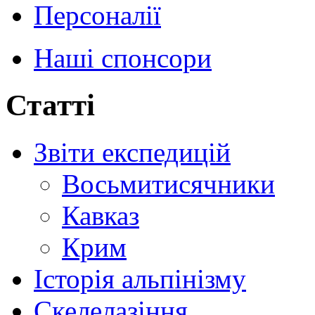
Персоналії
Наші спонсори
Статті
Звіти експедицій
Восьмитисячники
Кавказ
Крим
Історія альпінізму
Скелелазіння