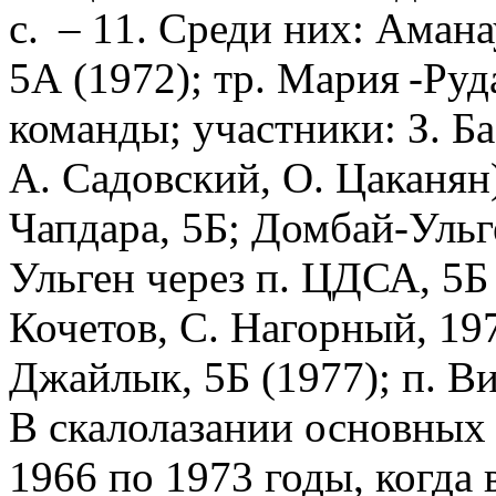
с. – 11. Среди них: Амана
5А (1972); тр. Мария -Руд
команды; участники: З. Ба
А. Садовский, О. Цаканян
Чапдара, 5Б; Домбай-Ульге
Ульген через п. ЦДСА, 5Б
Кочетов, С. Нагорный, 1974
Джайлык, 5Б (1977); п. Ви
В скалолазании основных 
1966 по 1973 годы, когда