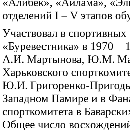
«Алибек», «Айлама», «Эл
отделений I – V этапов об
Участвовал в спортивных 
«Буревестника» в 1970 – 1
А.И. Мартынова, Ю.М. Ма
Харьковского спорткомит
Ю.И. Григоренко-Пригоды 
Западном Памире и в Фана
спорткомитета в Баварски
Общее число восхождений 