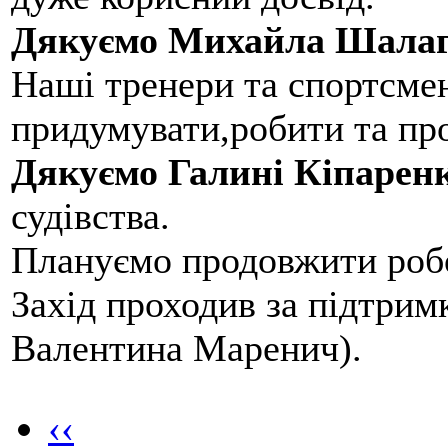
Дякуємо Михайла Шалаг
Наші тренери та спортсме
придумувати,робити та пр
Дякуємо Галині Кіпарен
судівства.
Плануємо продовжити робо
Захід проходив за підтри
Валентина Маренич).
‹‹