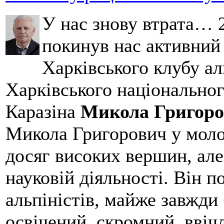
У нас знову втрата… 2
покинув нас активний
Харківського клубу ал
Харківського національног
Каразіна
Микола Григоро
Микола Григорович у молод
досяг високих вершин, але
науковій діяльності. Він 
альпіністів, майже завжди 
освічений, скромний, ввіч