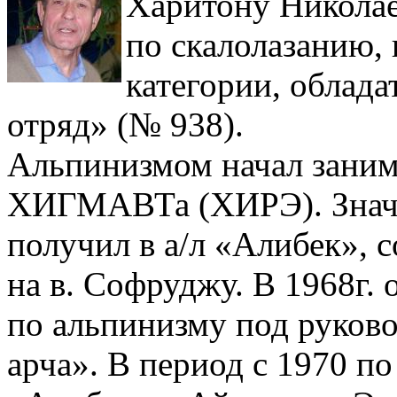
Харитону Никола
по скалолазанию, 
категории, облад
отряд» (№ 938).
Альпинизмом начал занима
ХИГМАВТа (ХИРЭ). Знач
получил в а/л «Алибек», 
на в. Софруджу. В 1968г.
по альпинизму под руково
арча». В период с 1970 по