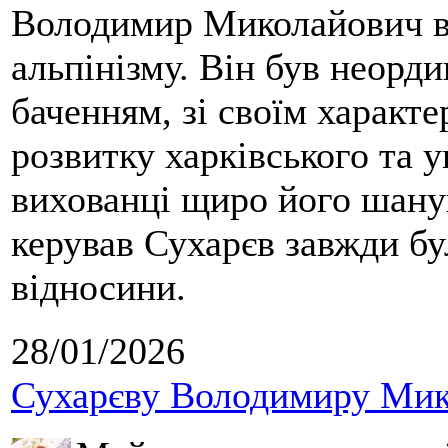
Володимир Миколайович вс
альпінізму. Він був неорд
баченням, зі своїм характе
розвитку харківського та у
вихованці щиро його шанув
керував Сухарєв завжди бу
відносини.
28/01/2026
Сухарєву Володимиру Мико