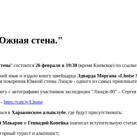
Южная стена."
стена
" состоится
26 февраля в 19:30
(время Киевское) по ссылк
ский язык и издало книгу швейцарца
Эдварда Моргана «Lhotse S
ия покорения Южной стены Лхоцзе - одного из самых привликат
игу с автографами участников экспедиции "Лхоцзе-90" – Сергея
 -
https://cutt.ly/Lhotse
ься в
Харьковском альпклубе
, где будут присутствовать:
й Макаров
и
Геннадий Копейка
(написал вступительную статью 
горный турист и альпинист;