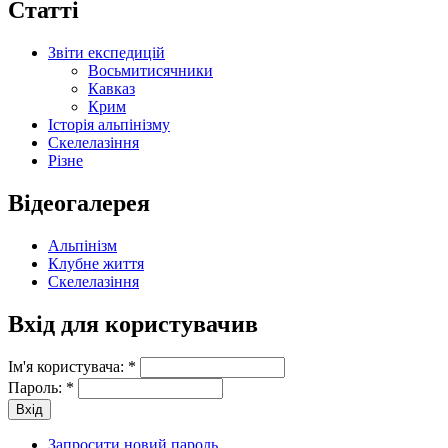
Статті
Звіти експедицій
Восьмитисячники
Кавказ
Крим
Історія альпінізму
Скелелазіння
Різне
Відеогалерея
Альпінізм
Клубне життя
Скелелазіння
Вхід для користувачив
Ім'я користувача:
*
Пароль:
*
Запросити новий пароль