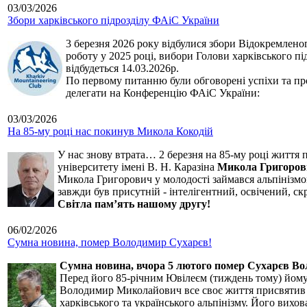
03/03/2026
Збори харківського підрозділу ФАіС України
3 березня 2026 року відбулися збори Відокремленог
роботу у 2025 році, вибори Голови харківського п
відбудеться 14.03.2026р.
По первому питанню були обговорені успіхи та про
делегати на Конференцію ФАіС України:
03/03/2026
На 85-му році нас покинув Микола Кокодій
У нас знову втрата… 2 березня на 85-му році життя 
університету імені В. Н. Каразіна
Микола Григоров
Микола Григорович у молодості займався альпінізмом
завжди був присутній - інтелігентний, освічений, 
Світла пам’ять нашому другу!
06/02/2026
Сумна новина, помер Володимир Сухарєв!
Сумна новина,
вчора 5 лютого помер Сухарєв В
Перед його 85-річним Ювілеєм (тиждень тому) йому р
Володимир Миколайович все своє життя присвятив сп
харківського та українського альпінізму. Його вихо