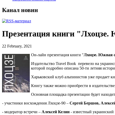
Канал новин
Презентация книги "Лхоцзе. 
22 February, 2021
Он-лайн презентация книги "
Лхоцзе. Южная 
Издательство Travel Book перевело на украин
которой подробно описана 50-ти летняя истор
Харьковский клуб альпинистов уже продает кн
Книгу также можно приобрести в издательстве
Основная площадка презентации будет находит
- участники восхождения Лхоцзе-90 –
Сергей Бершов, Алексе
- модератор встречи –
Алексей Келин
- известный украинский 