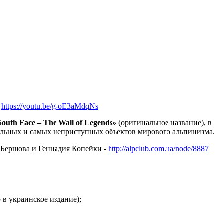
е
https://youtu.be/g-oE3aMdqNs
outh Face – The Wall of Legends»
(оригинальное название), в
ельных и самых неприступных объектов мирового альпинизма.
 Бершова и Геннадия Копейки -
http://alpclub.com.ua/node/8887
в украинское издание);