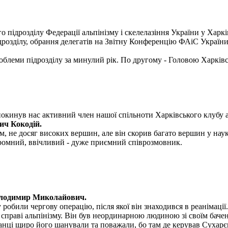
о підрозділу Федерації альпінізму і скелелазіння України у Харкі
ідрозділу, обрання делегатів на Звітну Конференцію ФАіС України
блеми підрозділу за минулий рік. По другому - Головою Харківс
покинув нас активний член нашої спільноти Харківського клубу а
ич Кокодій.
, не досяг високих вершин, але він скорив багато вершин у науко
скромний, ввічливий - дуже приємний співрозмовник.
олодимир Миколайович.
обили чергову операцію, після якої він знаходився в реанімації.
раві альпінізму. Він був неординарною людиною зі своїм бачення
ванці щиро його шанували та поважали, бо там де керував Сухарє