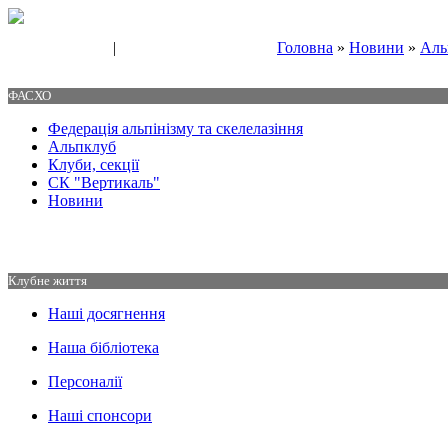
|
Головна
»
Новини
»
Аль
Свяжитесь с нами
Контакты
ФАСХО
Федерація альпінізму та скелелазіння
Альпклуб
Клуби, секції
СК "Вертикаль"
Новини
Клубне життя
Наші досягнення
Наша бібліотека
Персоналії
Наші спонсори