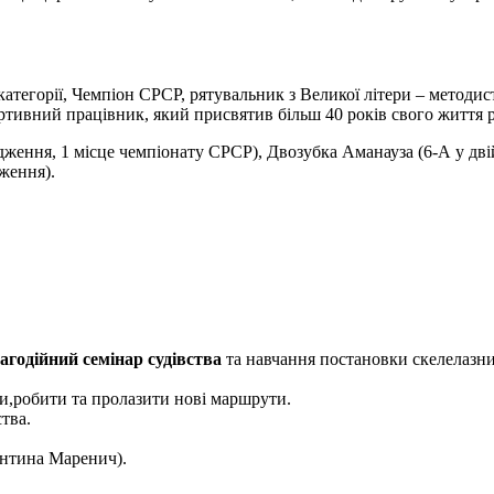
 категорії, Чемпіон СРСР, рятувальник з Великої літери – методи
тивний працівник, який присвятив більш 40 років свого життя ро
дження, 1 місце чемпіонату СРСР), Двозубка Аманауза (6-А у дв
ження).
агодійний семінар судівства
та навчання постановки скелелазни
и,робити та пролазити нові маршрути.
тва.
ентина Маренич).