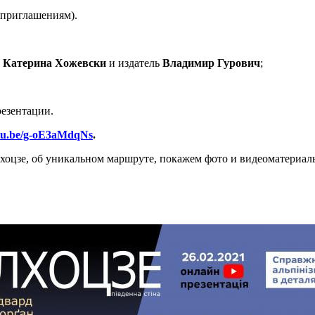
 приглашениям).
к
Катерина Хожевски
и издатель
Владимир Гурович
;
резентации.
utu.be/g-oE3aMdqNs
.
оцзе, об уникальном маршруте, покажем фото и видеоматериалы