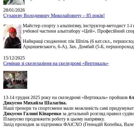
28/01/2026
Сухарєву Володимиру Миколайовичу – 85 років!
Майстер спорту з альпінізму, інструктор-методист 1-ї
учбової частини альптабору «Цей». Професійний спор
Найкращі сходження: пік Шпіль (6 кат.скл., першосхо
Арцишевського, 6-А), Зах. Домбай (5-Б, першопроход
15/12/2025
Семінар зі скелелазіння на скеледромі «Вертикаль»
13-14 грудня 2025 року на скеледромі «Вертикаль» пройшов
бл
Дякуємо Михайла Шалагіна.
Наші тренери та спортсмени мали можливість самі придумуват
Дякуємо Галині Кіпаренко
за детальний розгляд правил судівс
Плануємо продовжити роботу в цьому напрямку.
Захід проходив за підтримки ФАіСХО (Геннадій Копейка, Вал