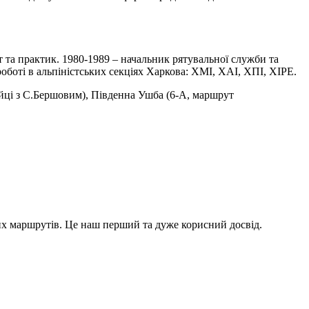
ст та практик. 1980-1989 – начальник рятувальної служби та
боті в альпіністських секціях Харкова: ХМІ, ХАІ, ХПІ, ХІРЕ.
ійці з С.Бершовим), Південна Ушба (6-А, маршрут
х маршрутів. Це наш перший та дуже корисний досвід.