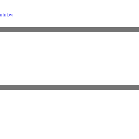
пінізм