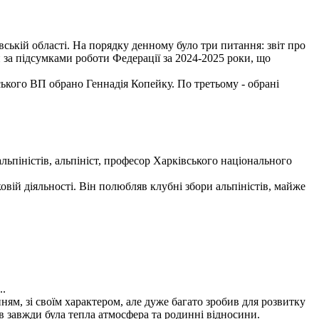
вській області. На порядку денному було три питання: звіт про
 за підсумками роботи Федерації за 2024-2025 роки, що
ького ВП обрано Геннадія Копейку. По третьому - обрані
льпіністів, альпініст, професор Харківського національного
вій діяльності. Він полюбляв клубні збори альпіністів, майже
..
м, зі своїм характером, але дуже багато зробив для розвитку
в завжди була тепла атмосфера та родинні відносини.