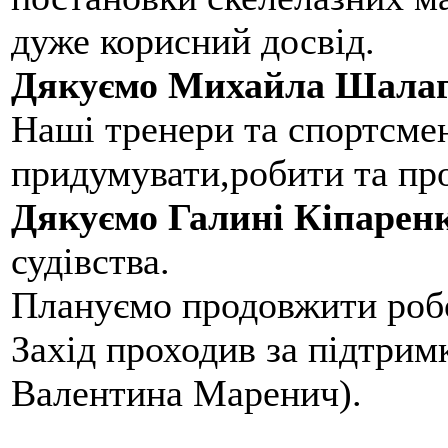
дуже корисний досвід.
Дякуємо Михайла Шалаг
Наші тренери та спортсме
придумувати,робити та пр
Дякуємо Галині Кіпарен
судівства.
Плануємо продовжити робо
Захід проходив за підтри
Валентина Маренич).