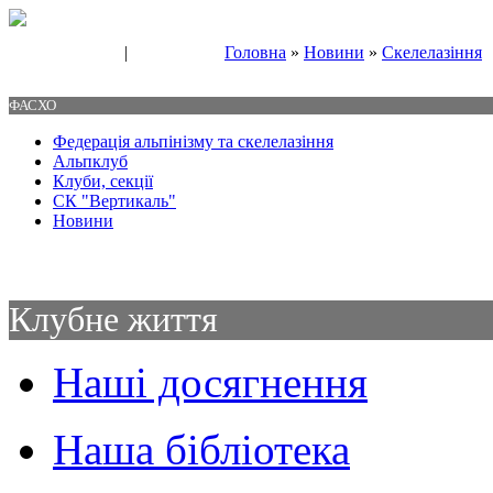
|
Головна
»
Новини
»
Скелелазіння
Свяжитесь с нами
Контакты
ФАСХО
Федерація альпінізму та скелелазіння
Альпклуб
Клуби, секції
СК "Вертикаль"
Новини
Клубне життя
Наші досягнення
Наша бібліотека