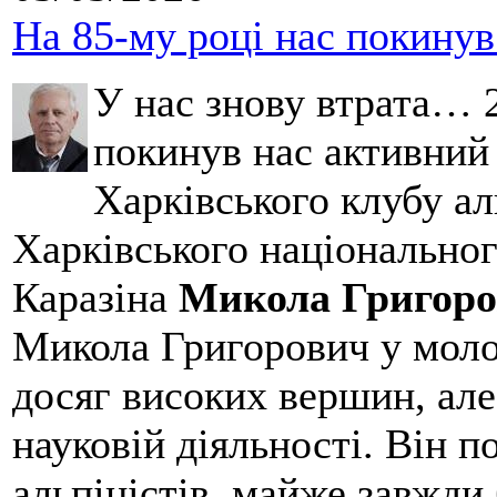
На 85-му році нас покину
У нас знову втрата… 2
покинув нас активний
Харківського клубу ал
Харківського національног
Каразіна
Микола Григоро
Микола Григорович у молод
досяг високих вершин, але
науковій діяльності. Він 
альпіністів, майже завжди 