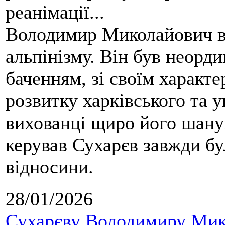
реанімації...
Володимир Миколайович вс
альпінізму. Він був неорд
баченням, зі своїм характе
розвитку харківського та у
вихованці щиро його шанув
керував Сухарєв завжди бу
відносини.
28/01/2026
Сухарєву Володимиру Мико