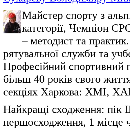
Майстер спорту з альпі
категорії, Чемпіон СРС
– методист та практик
рятувальної служби та учб
Професійний спортивний п
більш 40 років свого життя
секціях Харкова: ХМІ, ХАІ
Найкращі сходження: пік Ш
першосходження, 1 місце 