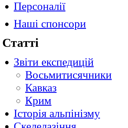
Персоналії
Наші спонсори
Статті
Звіти експедицій
Восьмитисячники
Кавказ
Крим
Історія альпінізму
Скелелазіння