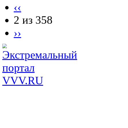
‹‹
2 из 358
››