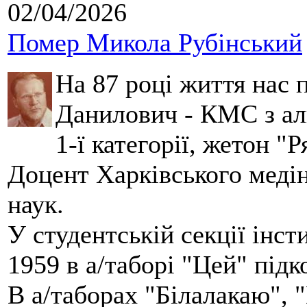
02/04/2026
Помер Микола Рубінський
На 87 році життя нас
Данилович - КМС з аль
1-ї категорії, жетон "
Доцент Харківського меді
наук.
У студентській секції інст
1959 в а/таборі "Цей" під
В а/таборах "Білалакаю", "