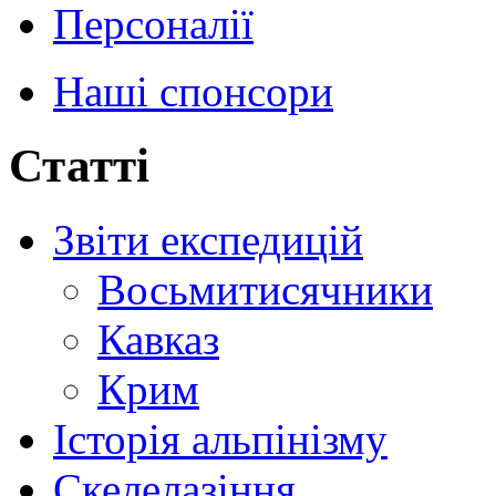
Персоналії
Наші спонсори
Статті
Звіти експедицій
Восьмитисячники
Кавказ
Крим
Історія альпінізму
Скелелазіння