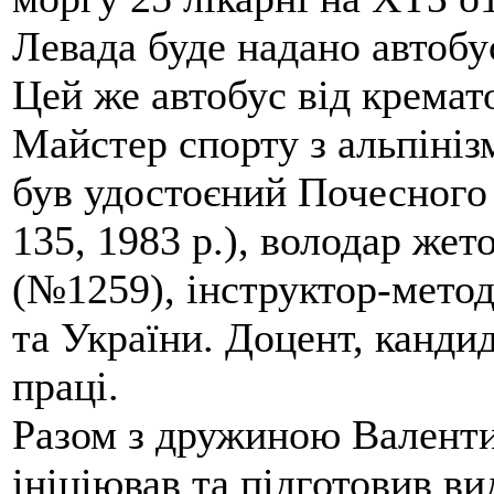
Левада буде надано автобус
Цей же автобус від кремато
Майстер спорту з альпініз
був удостоєний Почесного
135, 1983 р.), володар жет
(№1259), інструктор-метод
та України. Доцент, кандид
праці.
Разом з дружиною Валенти
ініціював та підготовив ви