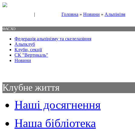
|
Головна
»
Новини
»
Альпінізм
Свяжитесь с нами
Контакты
ФАСХО
Федерація альпінізму та скелелазіння
Альпклуб
Клуби, секції
СК "Вертикаль"
Новини
Клубне життя
Наші досягнення
Наша бібліотека