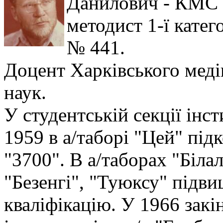
Данилович - КМС з
методист 1-ї катег
№ 441.
Доцент Харківського меді
наук.
У студентській секції інс
1959 в а/таборі "Цей" пі
"3700". В а/таборах "Біла
"Безенгі", "Туюксу" підви
кваліфікацію. У 1966 зак