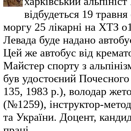
харківський альпініст 
відбудеться 19 травня 
моргу 25 лікарні на ХТЗ о
Левада буде надано автобус
Цей же автобус від кремато
Майстер спорту з альпініз
був удостоєний Почесного
135, 1983 р.), володар жет
(№1259), інструктор-метод
та України. Доцент, кандид
праці.