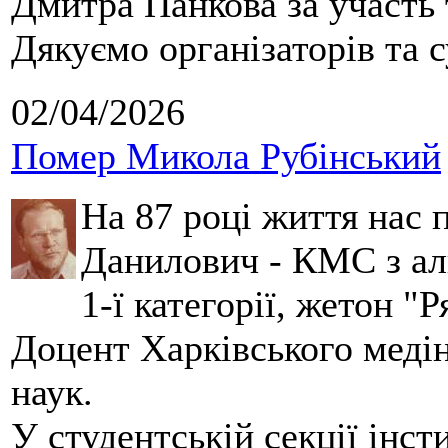
Дмитра Панкова за участь 
Дякуємо організаторів та с
02/04/2026
Помер Микола Рубінський
На 87 році життя нас
Данилович - КМС з аль
1-ї категорії, жетон "
Доцент Харківського меді
наук.
У студентській секції інст