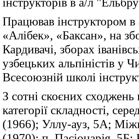
інструкторів в а/л "Ельбру
Працював інструктором в 
«Алібек», «Баксан», на зб
Кардивачі, зборах іванівсь
узбецьких альпіністів у Ч
Всесоюзній школі інструкт
З сотні скоєних сходжень 
категорії складності, сере
(1966); Уллу-ауз, 5А; Міжи
(1970); п. Пасіонарія, 5Б