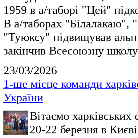
1959 в а/таборі "Цей" під
В а/таборах "Білалакаю", "
"Туюксу" підвищував альпі
закінчив Всесоюзну школу 
23/03/2026
1-ше місце команди харків
України
Вітаємо харківських 
20-22 березня в Києві