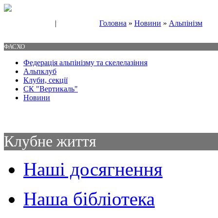
|
Головна
»
Новини
»
Альпінізм
Свяжитесь с нами
Контакты
ФАСХО
Федерація альпінізму та скелелазіння
Альпклуб
Клуби, секції
СК "Вертикаль"
Новини
Клубне життя
Наші досягнення
Наша бібліотека