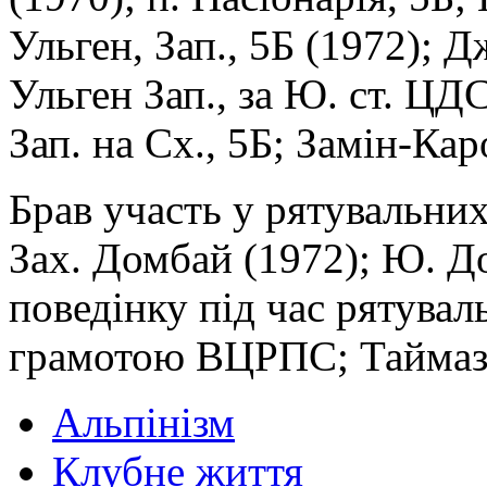
Ульген, Зап., 5Б (1972); 
Ульген Зап., за Ю. ст. ЦДС
Зап. на Сх., 5Б; Замін-Каро
Брав участь у рятувальних
Зах. Домбай (1972); Ю. Д
поведінку під час рятува
грамотою ВЦРПС; Таймазі
Альпінізм
Клубне життя