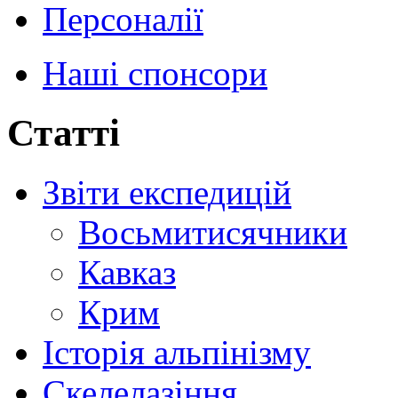
Персоналії
Наші спонсори
Статті
Звіти експедицій
Восьмитисячники
Кавказ
Крим
Історія альпінізму
Скелелазіння