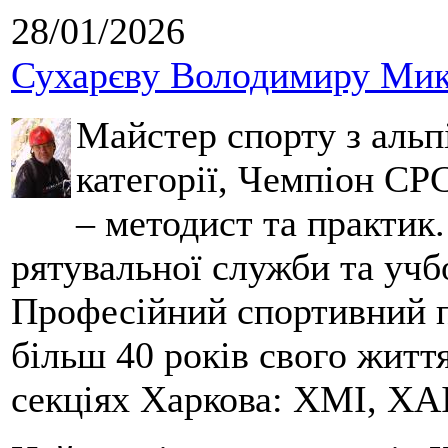
28/01/2026
Сухарєву Володимиру Мико
Майстер спорту з альпі
категорії, Чемпіон СРС
– методист та практик
рятувальної служби та учб
Професійний спортивний п
більш 40 років свого життя
секціях Харкова: ХМІ, ХАІ