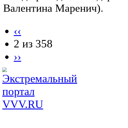
Валентина Маренич).
‹‹
2 из 358
››