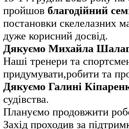
пройшов
благодійний сем
постановки скелелазних м
дуже корисний досвід.
Дякуємо Михайла Шалаг
Наші тренери та спортсме
придумувати,робити та пр
Дякуємо Галині Кіпарен
судівства.
Плануємо продовжити робо
Захід проходив за підтри