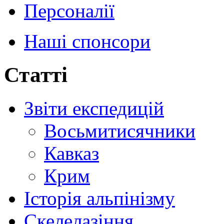
Персоналії
Наші спонсори
Статті
Звіти експедицій
Восьмитисячники
Кавказ
Крим
Історія альпінізму
Скелелазіння