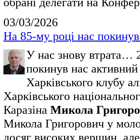
обрані делегати на Конфе
03/03/2026
На 85-му році нас покину
У нас знову втрата… 2
покинув нас активний
Харківського клубу ал
Харківського національног
Каразіна
Микола Григоро
Микола Григорович у молод
досяг високих вершин, але