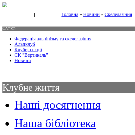
|
Головна
»
Новини
»
Скелелазіння
Свяжитесь с нами
Контакты
ФАСХО
Федерація альпінізму та скелелазіння
Альпклуб
Клуби, секції
СК "Вертикаль"
Новини
Клубне життя
Наші досягнення
Наша бібліотека