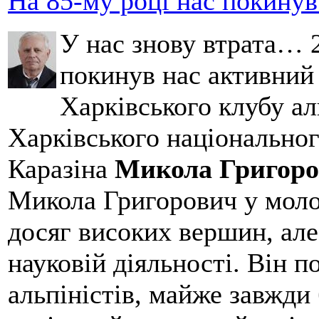
На 85-му році нас покину
У нас знову втрата… 2
покинув нас активний
Харківського клубу ал
Харківського національног
Каразіна
Микола Григоро
Микола Григорович у молод
досяг високих вершин, але
науковій діяльності. Він 
альпіністів, майже завжди 