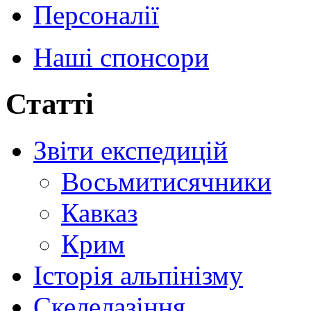
Персоналії
Наші спонсори
Статті
Звіти експедицій
Восьмитисячники
Кавказ
Крим
Історія альпінізму
Скелелазіння