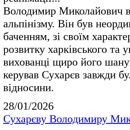
Володимир Миколайович вс
альпінізму. Він був неорд
баченням, зі своїм характе
розвитку харківського та у
вихованці щиро його шанув
керував Сухарєв завжди бу
відносини.
28/01/2026
Сухарєву Володимиру Мико