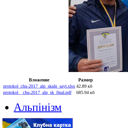
Вложение
Размер
protokol_chu-2017_alp_skaln_sayt.xlsx
42.89 кб
protokol__chu-2017_alp_sk_final.pdf
685.94 кб
Альпінізм