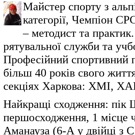
Майстер спорту з альпі
категорії, Чемпіон СРС
– методист та практик
рятувальної служби та учб
Професійний спортивний п
більш 40 років свого життя
секціях Харкова: ХМІ, ХАІ
Найкращі сходження: пік Ш
першосходження, 1 місце 
Аманауза (6-А у двійці з 