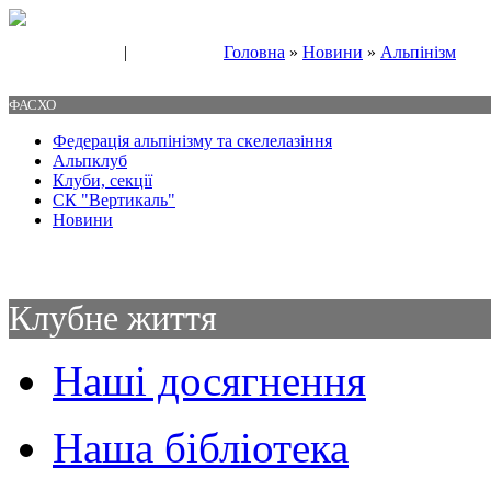
|
Головна
»
Новини
»
Альпінізм
Свяжитесь с нами
Контакты
ФАСХО
Федерація альпінізму та скелелазіння
Альпклуб
Клуби, секції
СК "Вертикаль"
Новини
Клубне життя
Наші досягнення
Наша бібліотека