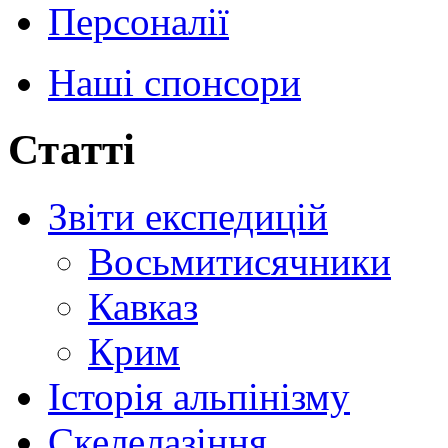
Персоналії
Наші спонсори
Статті
Звіти експедицій
Восьмитисячники
Кавказ
Крим
Історія альпінізму
Скелелазіння