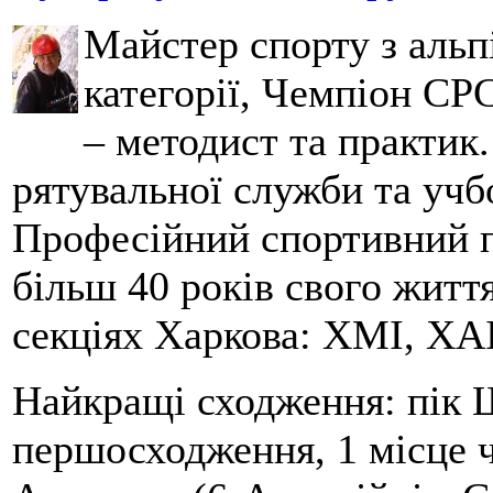
Майстер спорту з альпі
категорії, Чемпіон СРС
– методист та практик
рятувальної служби та учб
Професійний спортивний п
більш 40 років свого життя
секціях Харкова: ХМІ, ХАІ
Найкращі сходження: пік Ш
першосходження, 1 місце 