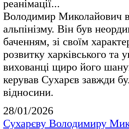
реанімації...
Володимир Миколайович вс
альпінізму. Він був неорд
баченням, зі своїм характе
розвитку харківського та у
вихованці щиро його шанув
керував Сухарєв завжди бу
відносини.
28/01/2026
Сухарєву Володимиру Мико