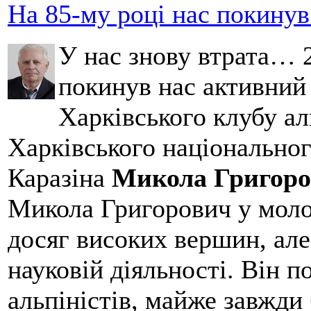
На 85-му році нас покину
У нас знову втрата… 2
покинув нас активний
Харківського клубу ал
Харківського національног
Каразіна
Микола Григоро
Микола Григорович у молод
досяг високих вершин, але
науковій діяльності. Він 
альпіністів, майже завжди 