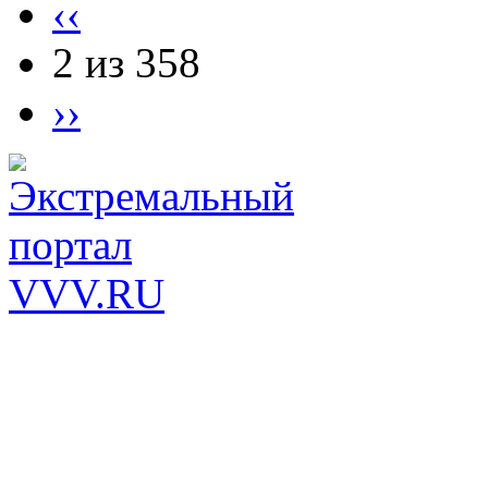
‹‹
2 из 358
››