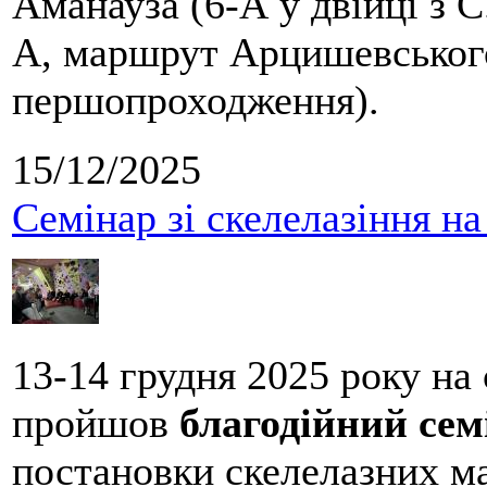
Аманауза (6-А у двійці з 
А, маршрут Арцишевського,
першопроходження).
15/12/2025
Семінар зі скелелазіння н
13-14 грудня 2025 року на
пройшов
благодійний сем
постановки скелелазних м