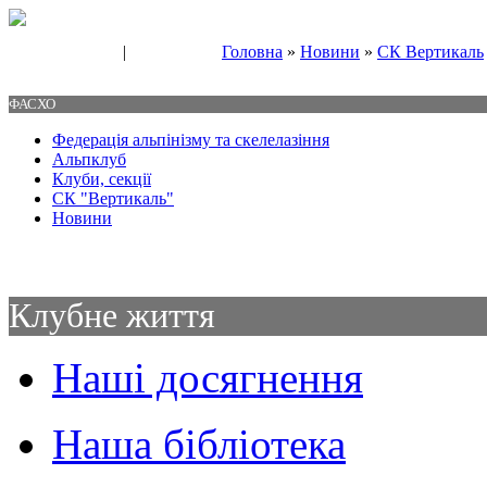
|
Головна
»
Новини
»
СК Вертикаль
Свяжитесь с нами
Контакты
ФАСХО
Федерація альпінізму та скелелазіння
Альпклуб
Клуби, секції
СК "Вертикаль"
Новини
Клубне життя
Наші досягнення
Наша бібліотека