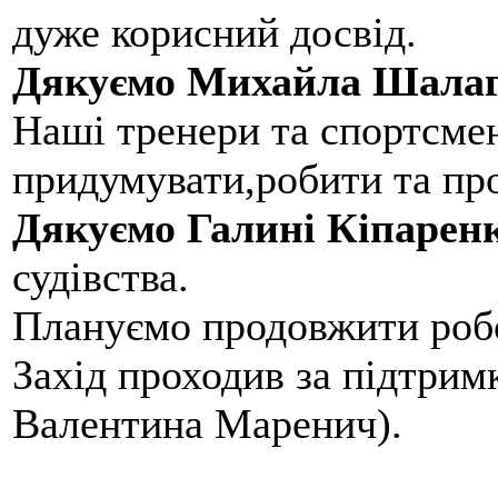
дуже корисний досвід.
Дякуємо Михайла Шалаг
Наші тренери та спортсме
придумувати,робити та пр
Дякуємо Галині Кіпарен
судівства.
Плануємо продовжити робо
Захід проходив за підтри
Валентина Маренич).