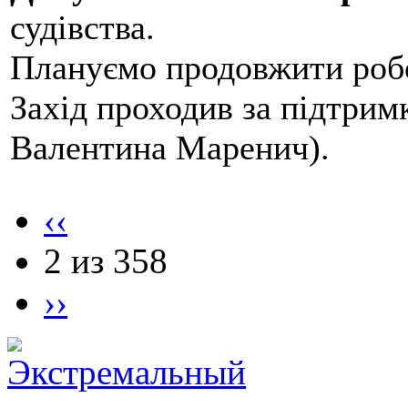
судівства.
Плануємо продовжити робо
Захід проходив за підтри
Валентина Маренич).
‹‹
2 из 358
››