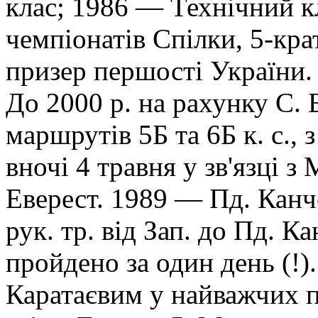
клас; 1986 — Технічний к
чемпіонатів Спілки, 5-кра
призер першості України.
До 2000 р. на рахунку С.
маршрутів 5Б та 6Б к. с., 
вночі 4 травня у зв'язці з
Еверест. 1989 — Пд. Кан
рук. тр. від Зап. до Пд. 
пройдено за один день (!).
Каратаєвим у найважчих 