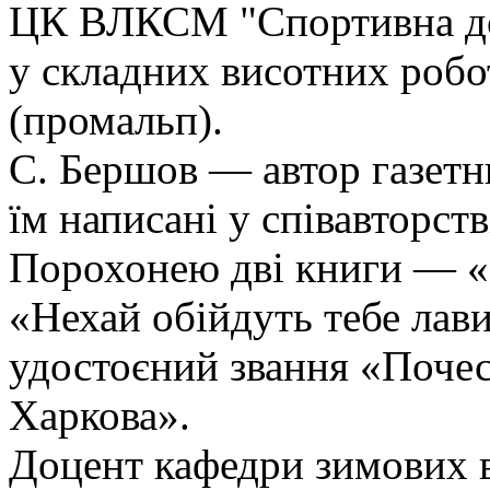
ЦК ВЛКСМ "Спортивна доб
у складних висотних робо
(промальп).
С. Бершов — автор газетн
їм написані у співавторст
Порохонею дві книги — «К
«Нехай обійдуть тебе лави
удостоєний звання «Поче
Харкова».
Доцент кафедри зимових в