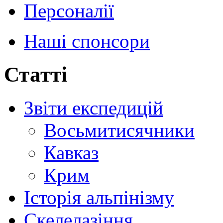
Персоналії
Наші спонсори
Статті
Звіти експедицій
Восьмитисячники
Кавказ
Крим
Історія альпінізму
Скелелазіння