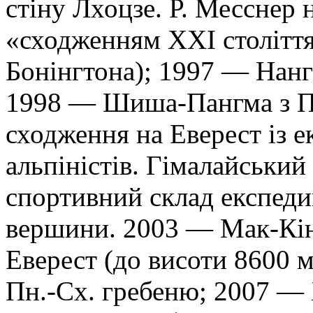
стіну Лхоцзе. Р. Месснер 
«сходженням XXI столітт
Бонінгтона); 1997 — Нанг
1998 — Шиша-Пангма з П
сходження на Еверест із 
альпіністів. Гімалайський
спортивний склад експеди
вершини. 2003 — Мак-Кін
Еверест (до висоти 8600 м
Пн.-Сх. гребеню; 2007 — 