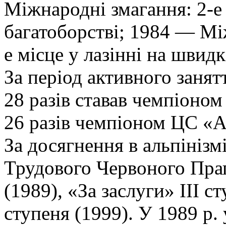
Міжнародні змагання: 2-е м
багатоборстві; 1984 — Мі
е місце у лазінні на швидкі
За період активного заня
28 разів ставав чемпіоном
26 разів чемпіоном ЦС «Ав
За досягнення в альпініз
Трудового Червоного Прап
(1989), «За заслуги» ІІІ с
ступеня (1999). У 1989 р.