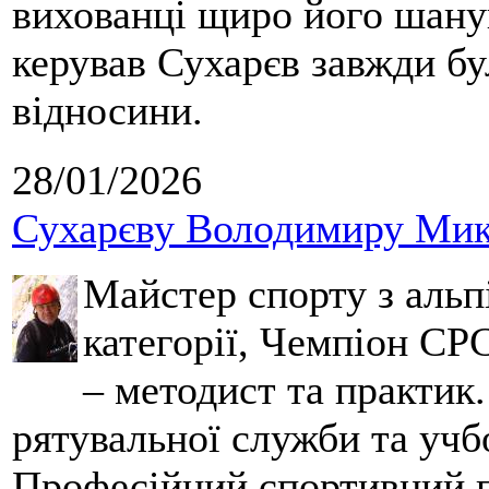
вихованці щиро його шанув
керував Сухарєв завжди бу
відносини.
28/01/2026
Сухарєву Володимиру Мико
Майстер спорту з альпі
категорії, Чемпіон СРС
– методист та практик
рятувальної служби та учб
Професійний спортивний п