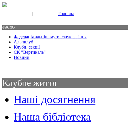
|
Головна
Свяжитесь с нами
Контакты
ФАСХО
Федерація альпінізму та скелелазіння
Альпклуб
Клуби, секції
СК "Вертикаль"
Новини
Клубне життя
Наші досягнення
Наша бібліотека