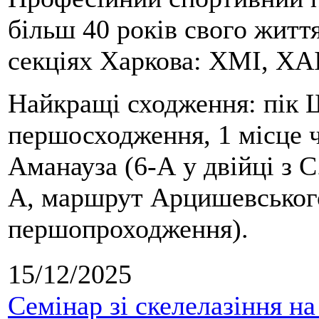
більш 40 років свого життя
секціях Харкова: ХМІ, ХАІ
Найкращі сходження: пік Ш
першосходження, 1 місце 
Аманауза (6-А у двійці з 
А, маршрут Арцишевського,
першопроходження).
15/12/2025
Семінар зі скелелазіння н