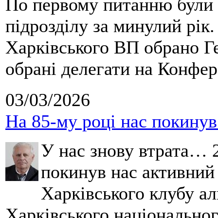
По первому питанню були 
підрозділу за минулий рік
Харківського ВП обрано Ге
обрані делегати на Конфе
03/03/2026
На 85-му році нас покину
У нас знову втрата… 2
покинув нас активний
Харківського клубу ал
Харківського національног