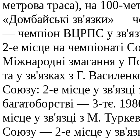
метрова траса), на 100-ме
«Домбайські зв'язки» — ч
— чемпіон ВЦРПС у зв'яз
2-е місце на чемпіонаті С
Міжнародні змагання у Пол
та у зв'язках з Г. Василен
Союзу: 2-е місце у зв'язці
багатоборстві — 3-тє. 1
місце у зв'язці з М. Турк
Союзу — 2-е місце у зв'я