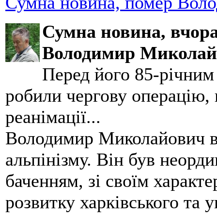
Сумна новина, помер Воло
Сумна новина,
вчора
Володимир Миколай
Перед його 85-річним
робили чергову операцію, п
реанімації...
Володимир Миколайович вс
альпінізму. Він був неорд
баченням, зі своїм характе
розвитку харківського та у