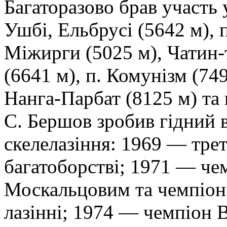
Багаторазово брав участь 
Ушбі, Ельбрусі (5642 м), п
Міжирги (5025 м), Чатин-т
(6641 м), п. Комунізм (749
Нанга-Парбат (8125 м) та 
С. Бершов зробив гідний 
скелелазіння: 1969 — тре
багатоборстві; 1971 — чем
Москальцовим та чемпіон 
лазінні; 1974 — чемпіон В