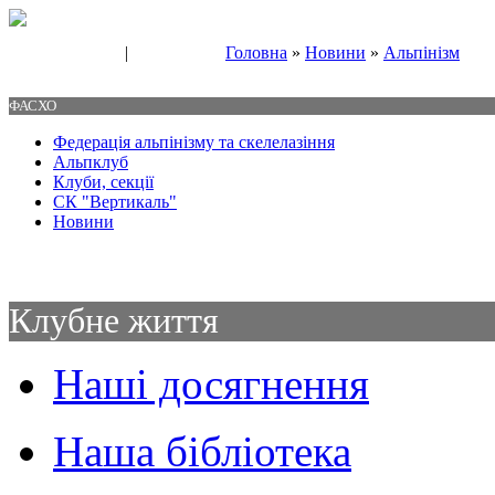
|
Головна
»
Новини
»
Альпінізм
Свяжитесь с нами
Контакты
ФАСХО
Федерація альпінізму та скелелазіння
Альпклуб
Клуби, секції
СК "Вертикаль"
Новини
Клубне життя
Наші досягнення
Наша бібліотека