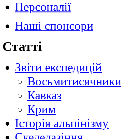
Персоналії
Наші спонсори
Статті
Звіти експедицій
Восьмитисячники
Кавказ
Крим
Історія альпінізму
Скелелазіння