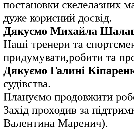
постановки скелелазних м
дуже корисний досвід.
Дякуємо Михайла Шалаг
Наші тренери та спортсме
придумувати,робити та пр
Дякуємо Галині Кіпарен
судівства.
Плануємо продовжити робо
Захід проходив за підтри
Валентина Маренич).