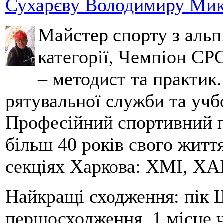
Сухарєву Володимиру Мико
Майстер спорту з альпі
категорії, Чемпіон СРС
– методист та практик
рятувальної служби та учб
Професійний спортивний п
більш 40 років свого життя
секціях Харкова: ХМІ, ХАІ
Найкращі сходження: пік Ш
першосходження, 1 місце 