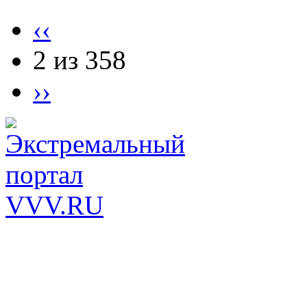
‹‹
2 из 358
››