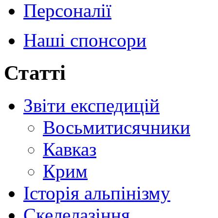
Персоналії
Наші спонсори
Статті
Звіти експедицій
Восьмитисячники
Кавказ
Крим
Історія альпінізму
Скелелазіння