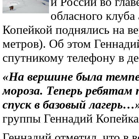
и России во глав
обласного клуба
Копейкой поднялись на в
метров). Об этом Геннад
спутникому телефону в де
«На вершине была темпер
мороза. Теперь ребятам
спуск в базовый лагерь…
группы Геннадий Копейка
Геннадий отметил, что в 