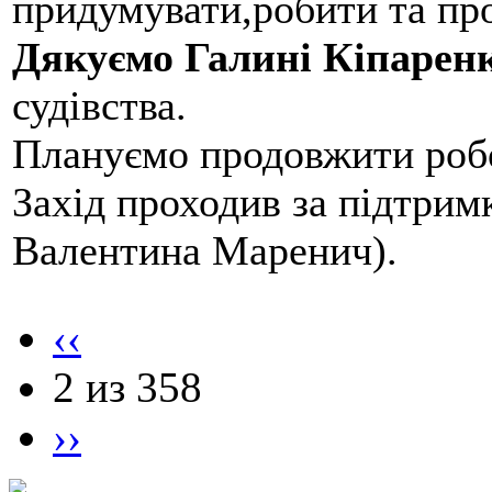
придумувати,робити та пр
Дякуємо Галині Кіпарен
судівства.
Плануємо продовжити робо
Захід проходив за підтри
Валентина Маренич).
‹‹
2 из 358
››