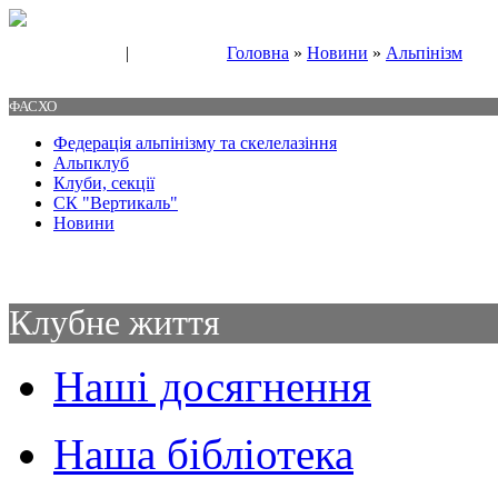
|
Головна
»
Новини
»
Альпінізм
Свяжитесь с нами
Контакты
ФАСХО
Федерація альпінізму та скелелазіння
Альпклуб
Клуби, секції
СК "Вертикаль"
Новини
Клубне життя
Наші досягнення
Наша бібліотека