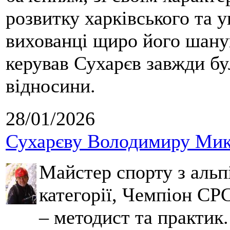
розвитку харківського та у
вихованці щиро його шанув
керував Сухарєв завжди бу
відносини.
28/01/2026
Сухарєву Володимиру Мико
Майстер спорту з альпі
категорії, Чемпіон СРС
– методист та практик