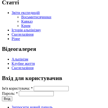
Статті
Звіти експедицій
Восьмитисячники
Кавказ
Крим
Історія альпінізму
Скелелазіння
Різне
Відеогалерея
Альпінізм
Клубне життя
Скелелазіння
Вхід для користувачив
Ім'я користувача:
*
Пароль:
*
Запросити новий пароль