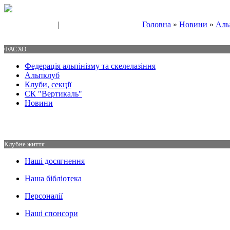
|
Головна
»
Новини
»
Аль
Свяжитесь с нами
Контакты
ФАСХО
Федерація альпінізму та скелелазіння
Альпклуб
Клуби, секції
СК "Вертикаль"
Новини
Клубне життя
Наші досягнення
Наша бібліотека
Персоналії
Наші спонсори