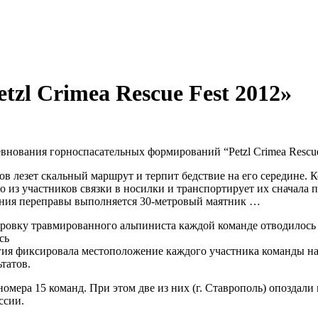
tzl Crimea Rescue Fest 2012»
ования горноспасательных формирований “Petzl Crimea Rescue 
в лезет скальный маршрут и терпит бедствие на его середине. К
 из участников связки в носилки и транспортирует их сначала п
ения переправы выполняется 30-метровый маятник …
ировку травмированного альпиниста каждой команде отводилось 
сь
егия фиксировала местоположение каждого участника команды на
татов.
мера 15 команд. При этом две из них (г. Ставрополь) опоздали н
ссии.