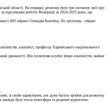
вській області. На порядку денному було три питання: звіт про
 за підсумками роботи Федерації за 2024-2025 роки, що
ького ВП обрано Геннадія Копейку. По третьому - обрані
льпіністів, альпініст, професор Харківського національного
вій діяльності. Він полюбляв клубні збори альпіністів, майже
..
м, зі своїм характером, але дуже багато зробив для розвитку
в завжди була тепла атмосфера та родинні відносини.