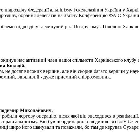
о підрозділу Федерації альпінізму і скелелазіння України у Харкі
ідрозділу, обрання делегатів на Звітну Конференцію ФАіС України
блеми підрозділу за минулий рік. По другому - Головою Харківс
покинув нас активний член нашої спільноти Харківського клубу а
ич Кокодій.
, не досяг високих вершин, але він скорив багато вершин у науко
скромний, ввічливий - дуже приємний співрозмовник.
олодимир Миколайович.
обили чергову операцію, після якої він знаходився в реанімації.
раві альпінізму. Він був неординарною людиною зі своїм бачення
ванці щиро його шанували та поважали, бо там де керував Сухарє