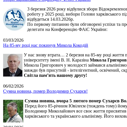
3 березня 2026 року відбулися збори Відокремленог
роботу у 2025 році, вибори Голови харківського п
відбудеться 14.03.2026р.
По первому питанню були обговорені успіхи та про
делегати на Конференцію ФАіС України:
03/03/2026
На 85-му році нас покинув Микола Кокодій
У нас знову втрата… 2 березня на 85-му році життя 
університету імені В. Н. Каразіна
Микола Григоров
Микола Григорович у молодості займався альпінізмом
завжди був присутній - інтелігентний, освічений, 
Світла пам’ять нашому другу!
06/02/2026
Сумна новина, помер Володимир Сухарєв!
Сумна новина,
вчора 5 лютого помер Сухарєв В
Перед його 85-річним Ювілеєм (тиждень тому) йому р
Володимир Миколайович все своє життя присвятив сп
харківського та українського альпінізму. Його вихо