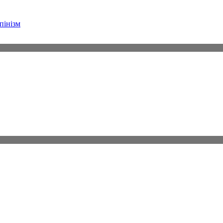
пінізм