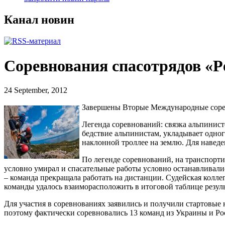
Канал новин
Соревнования спасотрядов «Pe
24 September, 2012
Завершены Вторые Международные соревн
Легенда соревнований: связка альпинисто
бедствие альпинистам, укладывает одного
наклонной троллее на землю. Для навед
По легенде соревнований, на транспорт
условно умирал и спасательные работы условно останавливали
– команда прекращала работать на дистанции. Судейская колл
команды удалось взаиморасположить в итоговой таблице резуль
Для участия в соревнованиях заявились и получили стартовые но
поэтому фактически соревновались 13 команд из Украины и Ро