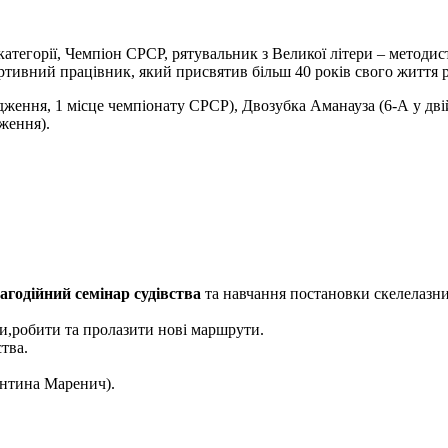
 категорії, Чемпіон СРСР, рятувальник з Великої літери – методи
тивний працівник, який присвятив більш 40 років свого життя ро
дження, 1 місце чемпіонату СРСР), Двозубка Аманауза (6-А у дв
ження).
агодійний семінар судівства
та навчання постановки скелелазни
и,робити та пролазити нові маршрути.
тва.
ентина Маренич).