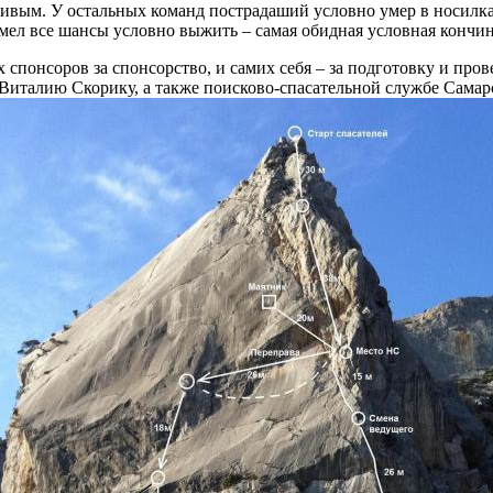
живым. У остальных команд пострадаший условно умер в носилка
мел все шансы условно выжить – самая обидная условная кончин
х спонсоров за спонсорство, и самих себя – за подготовку и про
 Виталию Скорику, а также поисково-спасательной службе Самар