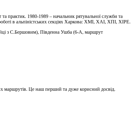
ст та практик. 1980-1989 – начальник рятувальної служби та
боті в альпіністських секціях Харкова: ХМІ, ХАІ, ХПІ, ХІРЕ.
ійці з С.Бершовим), Південна Ушба (6-А, маршрут
х маршрутів. Це наш перший та дуже корисний досвід.