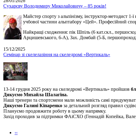
28/01/2026
Сухарєву Володимиру Миколайовичу – 85 років!
Майстер спорту з альпінізму, інструктор-методист 1-ї
учбової частини альптабору «Цей». Професійний спор
Найкращі сходження: пік Шпіль (6 кат.скл., першосхо
Арцишевського, 6-А), Зах. Домбай (5-Б, першопроход
15/12/2025
Семінар зі скелелазіння на скеледромі «Вертикаль»
13-14 грудня 2025 року на скеледромі «Вертикаль» пройшов
бл
Дякуємо Михайла Шалагіна.
Наші тренери та спортсмени мали можливість самі придумуват
Дякуємо Галині Кіпаренко
за детальний розгляд правил судівс
Плануємо продовжити роботу в цьому напрямку.
Захід проходив за підтримки ФАіСХО (Геннадій Копейка, Вал
‹‹