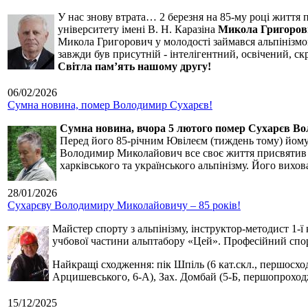
У нас знову втрата… 2 березня на 85-му році життя 
університету імені В. Н. Каразіна
Микола Григоров
Микола Григорович у молодості займався альпінізмом
завжди був присутній - інтелігентний, освічений, 
Світла пам’ять нашому другу!
06/02/2026
Сумна новина, помер Володимир Сухарєв!
Сумна новина,
вчора 5 лютого помер Сухарєв В
Перед його 85-річним Ювілеєм (тиждень тому) йому р
Володимир Миколайович все своє життя присвятив сп
харківського та українського альпінізму. Його вихо
28/01/2026
Сухарєву Володимиру Миколайовичу – 85 років!
Майстер спорту з альпінізму, інструктор-методист 1-ї
учбової частини альптабору «Цей». Професійний спор
Найкращі сходження: пік Шпіль (6 кат.скл., першосхо
Арцишевського, 6-А), Зах. Домбай (5-Б, першопроход
15/12/2025