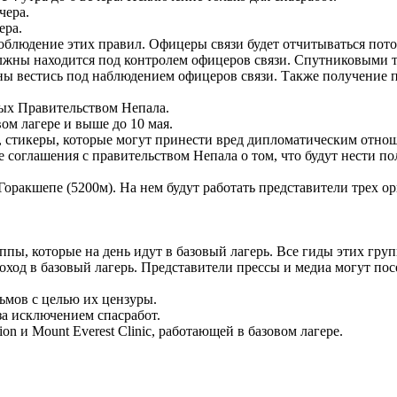
чера.
ера.
 соблюдение этих правил. Офицеры связи будет отчитываться пот
ны находится под контролем офицеров связи. Спутниковыми те
лжны вестись под наблюдением офицеров связи. Также получение
ных Правительством Непала.
м лагере и выше до 10 мая.
, стикеры, которые могут принести вред дипломатическим отнош
соглашения с правительством Непала о том, что будут нести по
оракшепе (5200м). На нем будут работать представители трех ор
уппы, которые на день идут в базовый лагерь. Все гиды этих г
оход в базовый лагерь. Представители прессы и медиа могут по
ьмов с целью их цензуры.
за исключением спасработ.
n и Mount Everest Clinic, работающей в базовом лагере.