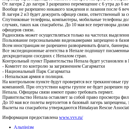
От лагеря 2 до лагеря 3 разрешено перемещение с 6 утра до 6 ве
Вообще не разрешено никакого хождения и лазания после 6 веч
В лагеря 2 и3 будет дежурить офицер связи, ответственный за
Спутниковые телефрны, компьютеры, мобильные телефоны долж
случаях, таких как спасработы. До 10 мая все переговоры до
офицеров связи.
Радиосвязь может осуществляться только на частотах выделен
Пользование персональными видеокамерами запрещено в базово
Всем иностранцам не разрешено разворачивать флаги, баннеры
Все экспедиционные агентства в Непале подпишут письменные 
дескридитации соседних с Непалом стран.
Контрольный пункт Правительства Непала будет установлен в Г
- Комитет по контролю за загрязнением Сагарматхи
- Национальный Парк Сагарматха
- Непальская армия и полиция.
На контрольном пункте будут проверятся все треккинговые гр
компанией. При отсутствии карты группе не будет разрешен пр
Непала. Офицеры связи имеют право требовать пермит.
Правительство Непала оставляет за собой право просмотра фил
До 10 мая все полеты вертолетов в базовый лагерь запрещены, 
Вылеты на спасработы утверждаются Himalayan Rescue Associatio
Информация предоставлена
www.vvv.ru/
Альпінізм