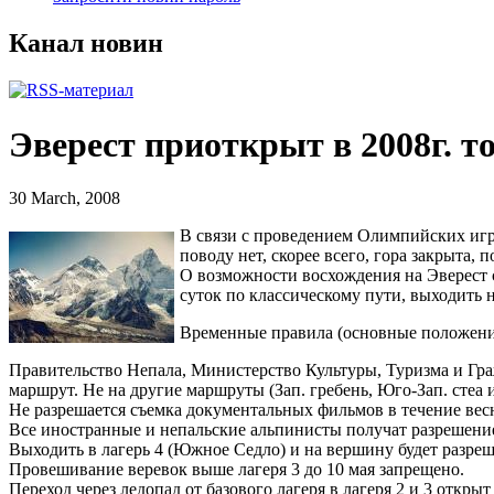
Канал новин
Эверест приоткрыт в 2008г. т
30 March, 2008
В связи с проведением Олимпийских игр
поводу нет, скорее всего, гора закрыта,
О возможности восхождения на Эверест 
суток по классическому пути, выходить 
Временные правила (основные положени
Правительство Непала, Министерство Культуры, Туризма и Гра
маршрут. Не на другие маршруты (Зап. гребень, Юго-Зап. стеа и 
Не разрешается съемка документальных фильмов в течение весн
Все иностранные и непальские альпинисты получат разрешение на
Выходить в лагерь 4 (Южное Седло) и на вершину будет разреше
Провешивание веревок выше лагеря 3 до 10 мая запрещено.
Переход через ледопад от базового лагеря в лагеря 2 и 3 открыт