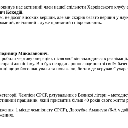
покинув нас активний член нашої спільноти Харківського клубу а
ич Кокодій.
, не досяг високих вершин, але він скорив багато вершин у науко
скромний, ввічливий - дуже приємний співрозмовник.
олодимир Миколайович.
обили чергову операцію, після якої він знаходився в реанімації.
раві альпінізму. Він був неординарною людиною зі своїм бачення
ванці щиро його шанували та поважали, бо там де керував Сухарє
 категорії, Чемпіон СРСР, рятувальник з Великої літери – методи
тивний працівник, який присвятив більш 40 років свого життя ро
дження, 1 місце чемпіонату СРСР), Двозубка Аманауза (6-А у дв
ження).