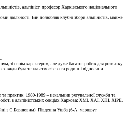
льпіністів, альпініст, професор Харківського національного
вій діяльності. Він полюбляв клубні збори альпіністів, майже
..
м, зі своїм характером, але дуже багато зробив для розвитку
в завжди була тепла атмосфера та родинні відносини.
ст та практик. 1980-1989 – начальник рятувальної служби та
боті в альпіністських секціях Харкова: ХМІ, ХАІ, ХПІ, ХІРЕ.
ійці з С.Бершовим), Південна Ушба (6-А, маршрут