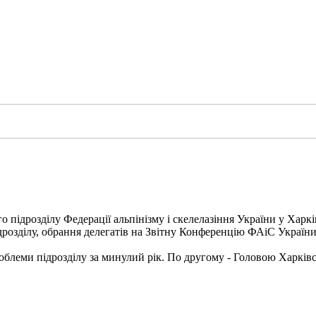
о підрозділу Федерації альпінізму і скелелазіння України у Харкі
ідрозділу, обрання делегатів на Звітну Конференцію ФАіС України
блеми підрозділу за минулий рік. По другому - Головою Харківс