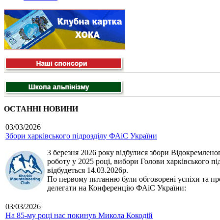
ОСТАННІ НОВИНИ
03/03/2026
Збори харківського підрозділу ФАіС України
3 березня 2026 року відбулися збори Відокремленог
роботу у 2025 році, вибори Голови харківського п
відбудеться 14.03.2026р.
По первому питанню були обговорені успіхи та про
делегати на Конференцію ФАіС України:
03/03/2026
На 85-му році нас покинув Микола Кокодій