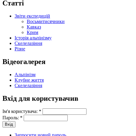
Статті
Звіти експедицій
Восьмитисячники
Кавказ
Крим
Історія альпінізму
Скелелазіння
Різне
Відеогалерея
Альпінізм
Клубне життя
Скелелазіння
Вхід для користувачив
Ім'я користувача:
*
Пароль:
*
Запросити новий пароль