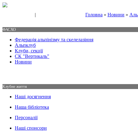
|
Головна
»
Новини
»
Аль
Свяжитесь с нами
Контакты
ФАСХО
Федерація альпінізму та скелелазіння
Альпклуб
Клуби, секції
СК "Вертикаль"
Новини
Клубне життя
Наші досягнення
Наша бібліотека
Персоналії
Наші спонсори