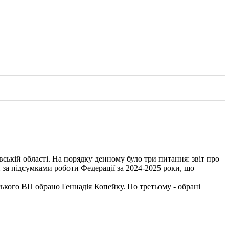
вській області. На порядку денному було три питання: звіт про
 за підсумками роботи Федерації за 2024-2025 роки, що
ького ВП обрано Геннадія Копейку. По третьому - обрані