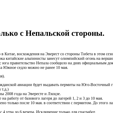
олько с Непальской стороны.
 в Китае, восхождения на Эверест со стороны Тибета в этом се
 пока китайские альпинисты занесут олимпийский огонь на верши
с юга правительство Непала сообщило на днях официальным док
на Южное седло можно не ранее 10 мая.
я).
жданской авиации будет выдавать пермиты на Юго-Восточный гре
т.д.)
ы 2008 года на Эвересте и Лхоцзе.
 работу от базового лагеря до лагерей 1, 2 и 3 до 10 мая.
но только после 10 мая. в соответствии с пермитом. До этого л
 с 4 утра до 6 вечера. Исключение только для спасработ.