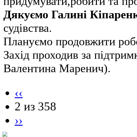
придумувати,робити та пр
Дякуємо Галині Кіпарен
судівства.
Плануємо продовжити робо
Захід проходив за підтри
Валентина Маренич).
‹‹
2 из 358
››