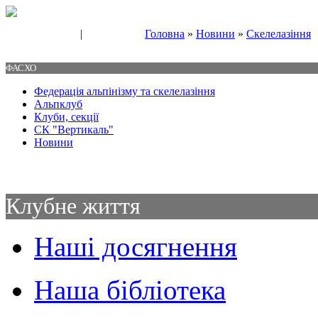
|
Головна
»
Новини
»
Скелелазіння
Свяжитесь с нами
Контакты
ФАСХО
Федерація альпінізму та скелелазіння
Альпклуб
Клуби, секції
СК "Вертикаль"
Новини
Клубне життя
Наші досягнення
Наша бібліотека