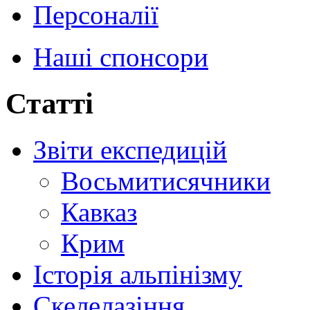
Персоналії
Наші спонсори
Статті
Звіти експедицій
Восьмитисячники
Кавказ
Крим
Історія альпінізму
Скелелазіння