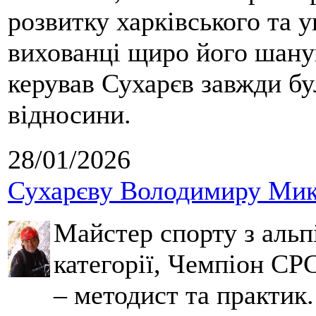
розвитку харківського та у
вихованці щиро його шанув
керував Сухарєв завжди бу
відносини.
28/01/2026
Сухарєву Володимиру Мико
Майстер спорту з альпі
категорії, Чемпіон СРС
– методист та практик