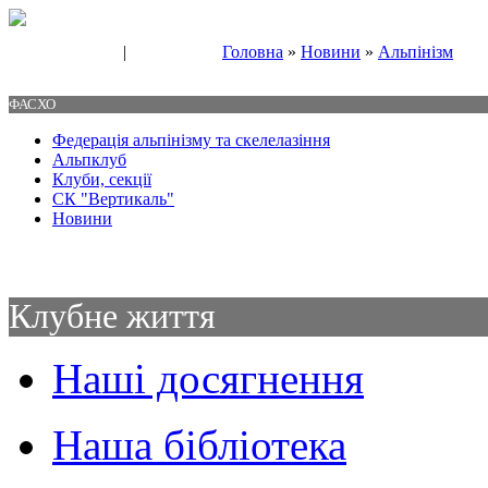
|
Головна
»
Новини
»
Альпінізм
Свяжитесь с нами
Контакты
ФАСХО
Федерація альпінізму та скелелазіння
Альпклуб
Клуби, секції
СК "Вертикаль"
Новини
Клубне життя
Наші досягнення
Наша бібліотека