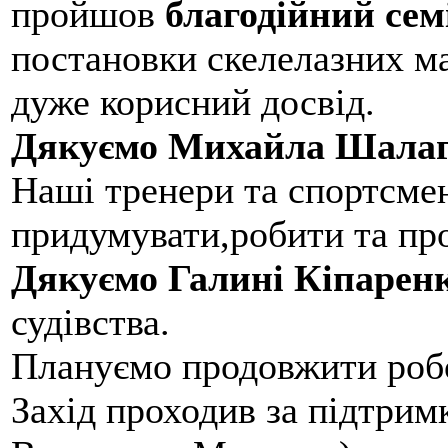
пройшов
благодійний сем
постановки скелелазних м
дуже корисний досвід.
Дякуємо Михайла Шалаг
Наші тренери та спортсме
придумувати,робити та пр
Дякуємо Галині Кіпарен
судівства.
Плануємо продовжити робо
Захід проходив за підтри