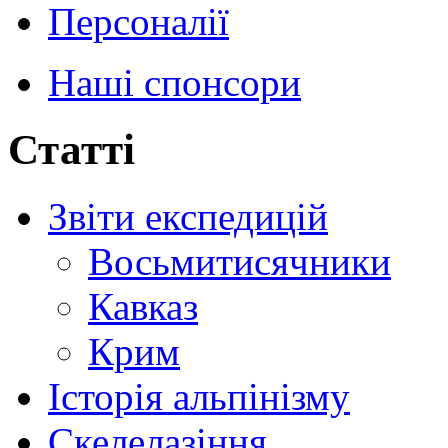
Персоналії
Наші спонсори
Статті
Звіти експедицій
Восьмитисячники
Кавказ
Крим
Історія альпінізму
Скелелазіння