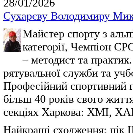
28/01/2026
Сухарєву Володимиру Мико
Майстер спорту з альпі
категорії, Чемпіон СРС
– методист та практик
рятувальної служби та учб
Професійний спортивний п
більш 40 років свого життя
секціях Харкова: ХМІ, ХАІ
Найкращі сходження: пік Ш