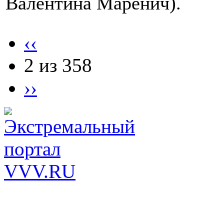
Валентина Маренич).
‹‹
2 из 358
››