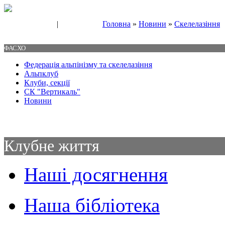
|
Головна
»
Новини
»
Скелелазіння
Свяжитесь с нами
Контакты
ФАСХО
Федерація альпінізму та скелелазіння
Альпклуб
Клуби, секції
СК "Вертикаль"
Новини
Клубне життя
Наші досягнення
Наша бібліотека