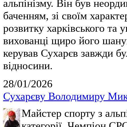
альпінізму. Він був неорд
баченням, зі своїм характе
розвитку харківського та у
вихованці щиро його шанув
керував Сухарєв завжди бу
відносини.
28/01/2026
Сухарєву Володимиру Мико
Майстер спорту з альпі
категорії, Чемпіон СРС