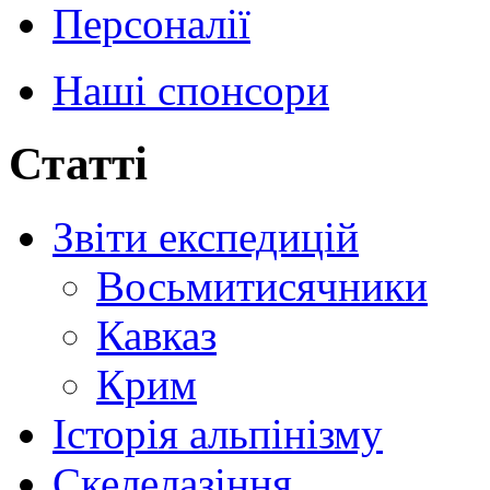
Персоналії
Наші спонсори
Статті
Звіти експедицій
Восьмитисячники
Кавказ
Крим
Історія альпінізму
Скелелазіння