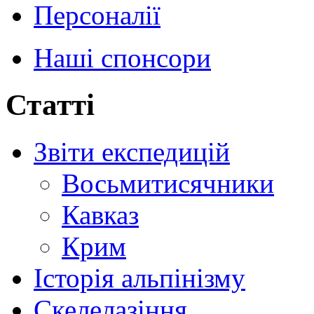
Персоналії
Наші спонсори
Статті
Звіти експедицій
Восьмитисячники
Кавказ
Крим
Історія альпінізму
Скелелазіння