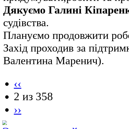
Дякуємо Галині Кіпарен
судівства.
Плануємо продовжити робо
Захід проходив за підтри
Валентина Маренич).
‹‹
2 из 358
››