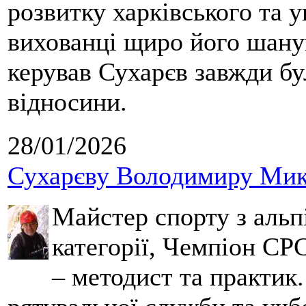
розвитку харківського та у
вихованці щиро його шанув
керував Сухарєв завжди бу
відносини.
28/01/2026
Сухарєву Володимиру Мико
Майстер спорту з альпі
категорії, Чемпіон СРС
– методист та практик