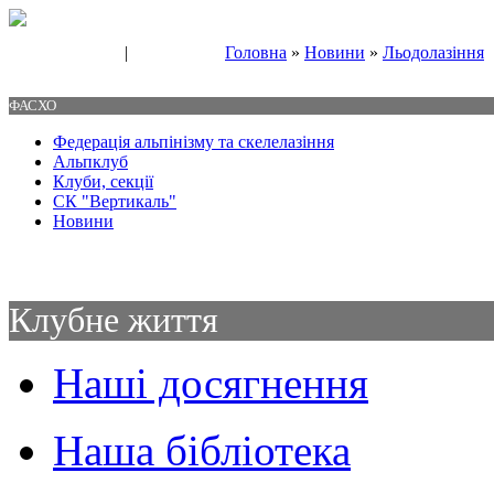
|
Головна
»
Новини
»
Льодолазіння
Свяжитесь с нами
Контакты
ФАСХО
Федерація альпінізму та скелелазіння
Альпклуб
Клуби, секції
СК "Вертикаль"
Новини
Клубне життя
Наші досягнення
Наша бібліотека