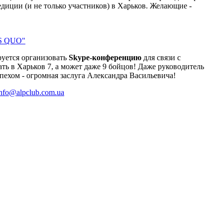
диции (и не только участников) в Харьков. Желающие -
S QUO"
руется организовать
Skype-конференцию
для связи с
ть в Харьков 7, а может даже 9 бойцов! Даже руководитель
спехом - огромная заслуга Александра Васильевича!
info@alpclub.com.ua