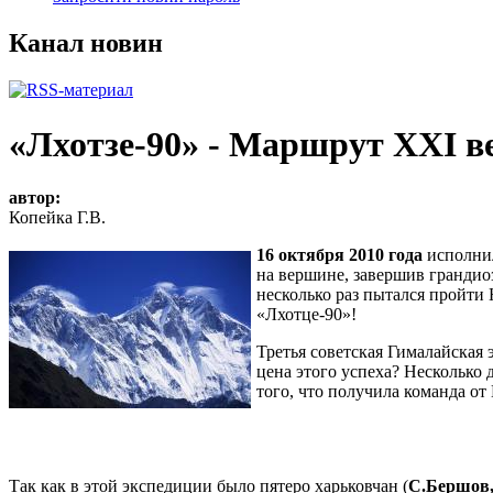
Канал новин
«Лхотзе-90» - Маршрут ХХІ век
автор:
Копейка Г.В.
16 октября 2010 года
исполни
на вершине, завершив грандио
несколько раз пытался пройти
«Лхотце-90»!
Третья советская Гималайская
цена этого успеха? Несколько
того, что получила команда о
Так как в этой экспедиции было пятеро харьковчан (
С.Бершов,