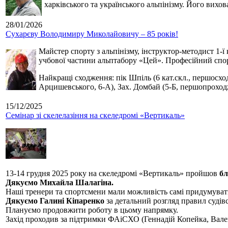
харківського та українського альпінізму. Його вихо
28/01/2026
Сухарєву Володимиру Миколайовичу – 85 років!
Майстер спорту з альпінізму, інструктор-методист 1-ї
учбової частини альптабору «Цей». Професійний спор
Найкращі сходження: пік Шпіль (6 кат.скл., першосхо
Арцишевського, 6-А), Зах. Домбай (5-Б, першопроход
15/12/2025
Семінар зі скелелазіння на скеледромі «Вертикаль»
13-14 грудня 2025 року на скеледромі «Вертикаль» пройшов
бл
Дякуємо Михайла Шалагіна.
Наші тренери та спортсмени мали можливість самі придумуват
Дякуємо Галині Кіпаренко
за детальний розгляд правил судівс
Плануємо продовжити роботу в цьому напрямку.
Захід проходив за підтримки ФАіСХО (Геннадій Копейка, Вал