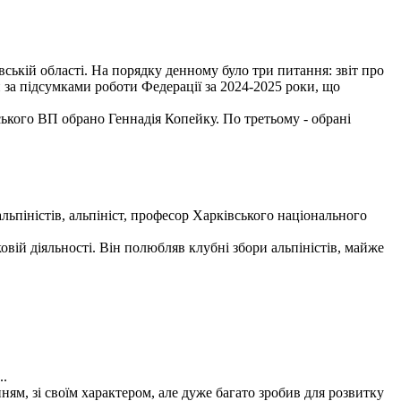
вській області. На порядку денному було три питання: звіт про
 за підсумками роботи Федерації за 2024-2025 роки, що
ького ВП обрано Геннадія Копейку. По третьому - обрані
льпіністів, альпініст, професор Харківського національного
вій діяльності. Він полюбляв клубні збори альпіністів, майже
..
м, зі своїм характером, але дуже багато зробив для розвитку