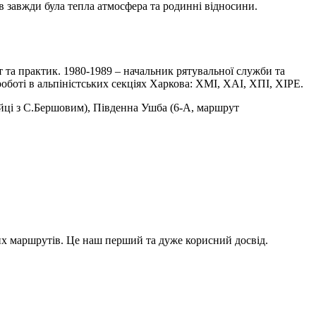
в завжди була тепла атмосфера та родинні відносини.
ст та практик. 1980-1989 – начальник рятувальної служби та
боті в альпіністських секціях Харкова: ХМІ, ХАІ, ХПІ, ХІРЕ.
ійці з С.Бершовим), Південна Ушба (6-А, маршрут
х маршрутів. Це наш перший та дуже корисний досвід.