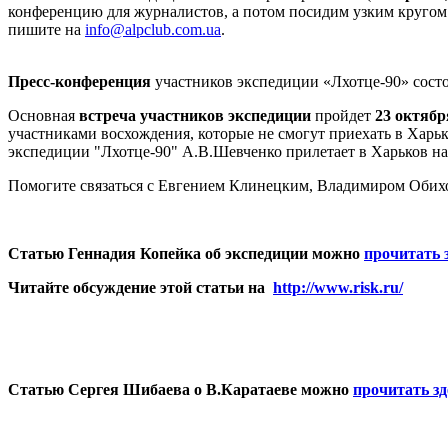
конференцию для журналистов, а потом посидим узким кругом (
пишите на
info@alpclub.com.ua
.
Пресс-конференция
участников экспедиции «Лхотце-90» сост
Основная
встреча участников экспедиции
пройдет
23 октябр
участниками восхождения, которые не смогут приехать в Харьк
экспедиции "Лхотце-90" А.В.Шевченко прилетает в Харьков на 
Помогите связаться с Евгением Клинецким, Владимиром Оби
Статью Геннадия Копейка об экспедиции можно
прочитать 
Читайте обсуждение этой статьи на
http://www.risk.ru/
Статью Сергея Шибаева о В.Каратаеве
можно
прочитать зд