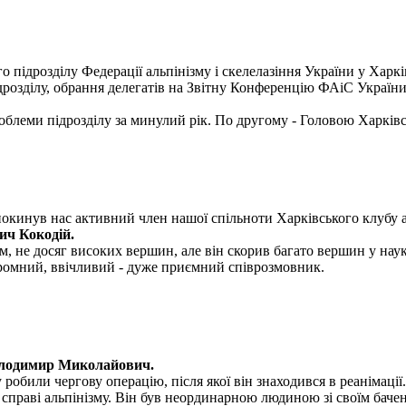
о підрозділу Федерації альпінізму і скелелазіння України у Харкі
ідрозділу, обрання делегатів на Звітну Конференцію ФАіС України
блеми підрозділу за минулий рік. По другому - Головою Харківс
покинув нас активний член нашої спільноти Харківського клубу а
ич Кокодій.
, не досяг високих вершин, але він скорив багато вершин у науко
скромний, ввічливий - дуже приємний співрозмовник.
олодимир Миколайович.
обили чергову операцію, після якої він знаходився в реанімації.
раві альпінізму. Він був неординарною людиною зі своїм бачення