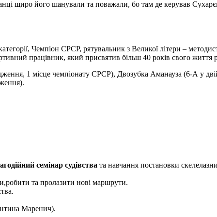
ванці щиро його шанували та поважали, бо там де керував Сухарє
 категорії, Чемпіон СРСР, рятувальник з Великої літери – методи
тивний працівник, який присвятив більш 40 років свого життя ро
дження, 1 місце чемпіонату СРСР), Двозубка Аманауза (6-А у дв
ження).
агодійний семінар судівства
та навчання постановки скелелазни
и,робити та пролазити нові маршрути.
тва.
ентина Маренич).