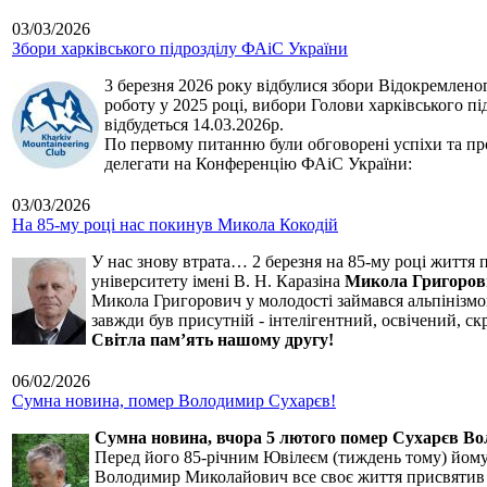
03/03/2026
Збори харківського підрозділу ФАіС України
3 березня 2026 року відбулися збори Відокремленог
роботу у 2025 році, вибори Голови харківського п
відбудеться 14.03.2026р.
По первому питанню були обговорені успіхи та про
делегати на Конференцію ФАіС України:
03/03/2026
На 85-му році нас покинув Микола Кокодій
У нас знову втрата… 2 березня на 85-му році життя 
університету імені В. Н. Каразіна
Микола Григоров
Микола Григорович у молодості займався альпінізмом
завжди був присутній - інтелігентний, освічений, 
Світла пам’ять нашому другу!
06/02/2026
Сумна новина, помер Володимир Сухарєв!
Сумна новина,
вчора 5 лютого помер Сухарєв В
Перед його 85-річним Ювілеєм (тиждень тому) йому р
Володимир Миколайович все своє життя присвятив сп