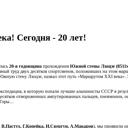
а! Сегодня - 20 лет!
лась
20-я годовщина
прохождения
Южной стены Лхоцзе (8511
зный труд двух десятков спортсменов, положивших на этом марш
 Южную стену Лхоцзе, назвал этот путь «Маршрутом ХХI века»
 экспедиция, в которую попали лучшие альпинисты СССР в резул
 десятков отмороженных ампутированных пальцев, пневмонии, ос
т Горы…
 В.Пастух, Г.Копейка, И.Свергун, А.Макаров
), мы проявили и