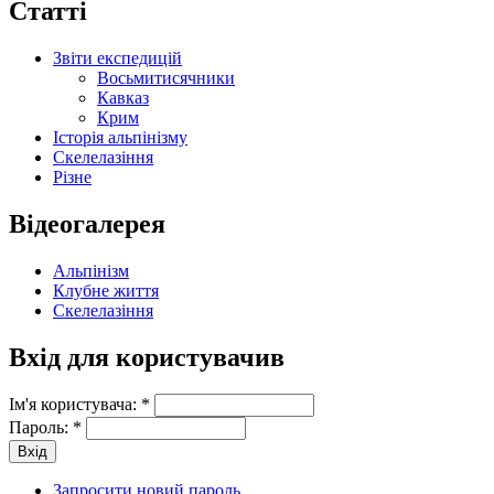
Статті
Звіти експедицій
Восьмитисячники
Кавказ
Крим
Історія альпінізму
Скелелазіння
Різне
Відеогалерея
Альпінізм
Клубне життя
Скелелазіння
Вхід для користувачив
Ім'я користувача:
*
Пароль:
*
Запросити новий пароль