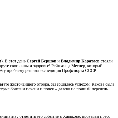
м
). В этот день
Сергей Бершов
и
Владимир Каратаев
стояли
руте свои силы и здоровье! Рейнхольд Меснер, который
. Эту проблему решила экспедиция Профспорта СССР
ьтате жесточайшего отбора, завершилась успехом. Какова была
трые болезни печени и почек – далеко не полный перечень
нициативу отметить это событие в Харькове: проведем пресс-