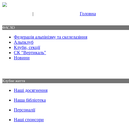
|
Головна
Свяжитесь с нами
Контакты
ФАСХО
Федерація альпінізму та скелелазіння
Альпклуб
Клуби, секції
СК "Вертикаль"
Новини
Клубне життя
Наші досягнення
Наша бібліотека
Персоналії
Наші спонсори