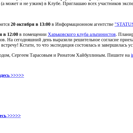
а может и не узким) в Клубе. Приглашаю всех участников экспе
оится
20 октября в 13:00
в Информационном агентстве
"STATU
я в 12:00
в помещении
Харьковского клуба альпинистов
. Плани
ов. На сегодняшний день выразили решительное согласие приеха
встречу! Кстати, то что экспедиция состоялась и завершилась у
ходом, Сергеем Тарасовым и Ринатом Хайбуллиным. Пишите на
здесь >>>>>
есь >>>>>