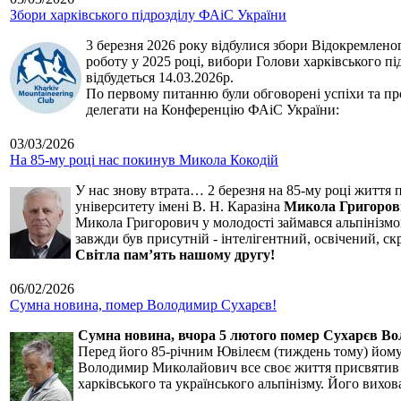
Збори харківського підрозділу ФАіС України
3 березня 2026 року відбулися збори Відокремленог
роботу у 2025 році, вибори Голови харківського п
відбудеться 14.03.2026р.
По первому питанню були обговорені успіхи та про
делегати на Конференцію ФАіС України:
03/03/2026
На 85-му році нас покинув Микола Кокодій
У нас знову втрата… 2 березня на 85-му році життя 
університету імені В. Н. Каразіна
Микола Григоров
Микола Григорович у молодості займався альпінізмом
завжди був присутній - інтелігентний, освічений, 
Світла пам’ять нашому другу!
06/02/2026
Сумна новина, помер Володимир Сухарєв!
Сумна новина,
вчора 5 лютого помер Сухарєв В
Перед його 85-річним Ювілеєм (тиждень тому) йому р
Володимир Миколайович все своє життя присвятив сп
харківського та українського альпінізму. Його вихо