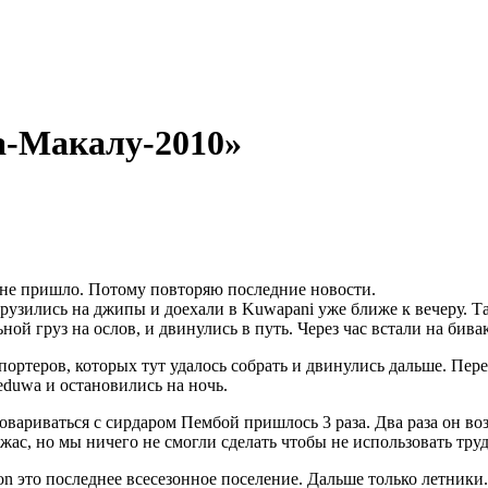
а-Макалу-2010»
 не пришло. Потому повторяю последние новости.
егрузились на джипы и доехали в Kuwapani уже ближе к вечеру. Т
ой груз на ослов, и двинулись в путь. Через час встали на бива
портеров, которых тут удалось собрать и двинулись дальше. Пер
eduwa и остановились на ночь.
говариваться с сирдаром Пембой пришлось 3 раза. Два раза он в
 ужас, но мы ничего не смогли сделать чтобы не использовать труд
on это последнее всесезонное поселение. Дальше только летники.