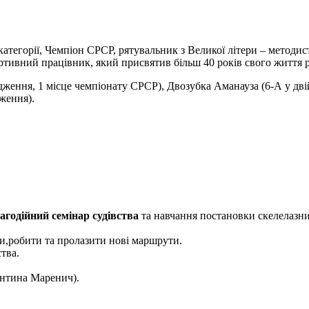
 категорії, Чемпіон СРСР, рятувальник з Великої літери – методи
тивний працівник, який присвятив більш 40 років свого життя ро
дження, 1 місце чемпіонату СРСР), Двозубка Аманауза (6-А у дв
ження).
агодійний семінар судівства
та навчання постановки скелелазни
и,робити та пролазити нові маршрути.
тва.
ентина Маренич).