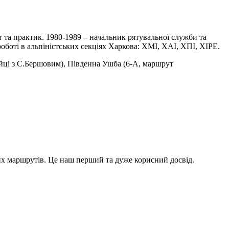
ст та практик. 1980-1989 – начальник рятувальної служби та
боті в альпіністських секціях Харкова: ХМІ, ХАІ, ХПІ, ХІРЕ.
ійці з С.Бершовим), Південна Ушба (6-А, маршрут
х маршрутів. Це наш перший та дуже корисний досвід.