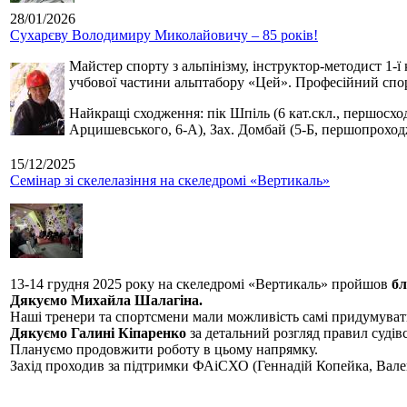
28/01/2026
Сухарєву Володимиру Миколайовичу – 85 років!
Майстер спорту з альпінізму, інструктор-методист 1-ї
учбової частини альптабору «Цей». Професійний спор
Найкращі сходження: пік Шпіль (6 кат.скл., першосхо
Арцишевського, 6-А), Зах. Домбай (5-Б, першопроход
15/12/2025
Семінар зі скелелазіння на скеледромі «Вертикаль»
13-14 грудня 2025 року на скеледромі «Вертикаль» пройшов
бл
Дякуємо Михайла Шалагіна.
Наші тренери та спортсмени мали можливість самі придумуват
Дякуємо Галині Кіпаренко
за детальний розгляд правил судівс
Плануємо продовжити роботу в цьому напрямку.
Захід проходив за підтримки ФАіСХО (Геннадій Копейка, Вал