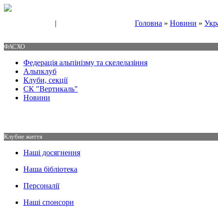
|
Головна
»
Новини
»
Укр
Свяжитесь с нами
Контакты
ФАСХО
Федерація альпінізму та скелелазіння
Альпклуб
Клуби, секції
СК "Вертикаль"
Новини
Клубне життя
Наші досягнення
Наша бібліотека
Персоналії
Наші спонсори