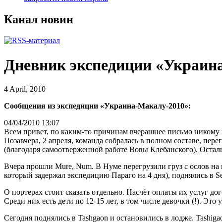
Канал новин
Дневник экспедиции «Украин
4 April, 2010
Сообщения из экспедиции «Украина-Макалу-2010»:
04/04/2010 13:07
Всем привет, по каким-то причинам вчерашнее письмо никому
Позавчера, 2 апреля, команда собралась в полном составе, пер
(благодаря самоотверженной работе Вовы Клебанского). Остальн
Вчера прошли Mure, Num. В Нуме перегрузили груз с ослов на 
который задержал экспедицию Параго на 4 дня), поднялись в S
О портерах стоит сказать отдельно. Насчёт оплаты их услуг до
Среди них есть дети по 12-15 лет, в том числе девочки (!). Это
Сегодня поднялись в Tashgaon и остановились в лодже. Tashiga