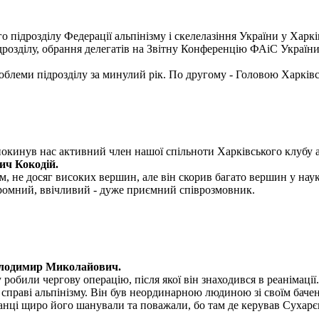
о підрозділу Федерації альпінізму і скелелазіння України у Харкі
ідрозділу, обрання делегатів на Звітну Конференцію ФАіС України
блеми підрозділу за минулий рік. По другому - Головою Харківс
покинув нас активний член нашої спільноти Харківського клубу а
ич Кокодій.
, не досяг високих вершин, але він скорив багато вершин у науко
скромний, ввічливий - дуже приємний співрозмовник.
олодимир Миколайович.
обили чергову операцію, після якої він знаходився в реанімації.
раві альпінізму. Він був неординарною людиною зі своїм бачення
ванці щиро його шанували та поважали, бо там де керував Сухарє