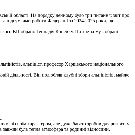
вській області. На порядку денному було три питання: звіт про
 за підсумками роботи Федерації за 2024-2025 роки, що
ького ВП обрано Геннадія Копейку. По третьому - обрані
льпіністів, альпініст, професор Харківського національного
вій діяльності. Він полюбляв клубні збори альпіністів, майже
..
м, зі своїм характером, але дуже багато зробив для розвитку
в завжди була тепла атмосфера та родинні відносини.