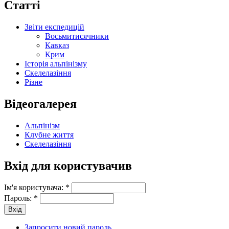
Статті
Звіти експедицій
Восьмитисячники
Кавказ
Крим
Історія альпінізму
Скелелазіння
Різне
Відеогалерея
Альпінізм
Клубне життя
Скелелазіння
Вхід для користувачив
Ім'я користувача:
*
Пароль:
*
Запросити новий пароль