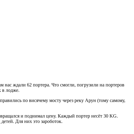
ам нас ждали 62 портера. Что смогли, погрузили на портеров
к в лодже.
еправились по висячему мосту через реку Арун (тому самому,
озвращался и поднимал цену. Каждый портер несёт 30 KG.
 детей. Для них это зароботок.