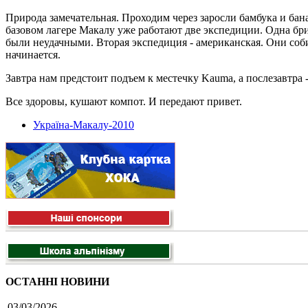
Природа замечательная. Проходим через заросли бамбука и бана
базовом лагере Макалу уже работают две экспедиции. Одна бри
были неудачными. Вторая экспедиция - американская. Они соб
начинается.
Завтра нам предстоит подъем к местечку Kauma, а послезавтра 
Все здоровы, кушают компот. И передают привет.
Україна-Макалу-2010
ОСТАННІ НОВИНИ
03/03/2026