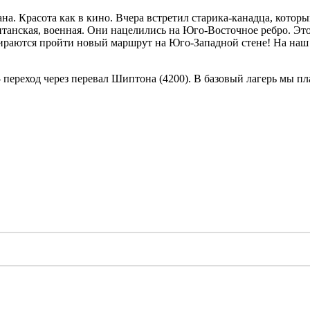
на. Красота как в кино. Вчера встретил старика-канадца, который
танская, военная. Они нацелились на Юго-Восточное ребро. Это 
ираются пройти новый маршрут на Юго-Западной стене! На наш 
- переход через перевал Шиптона (4200). В базовый лагерь мы пл