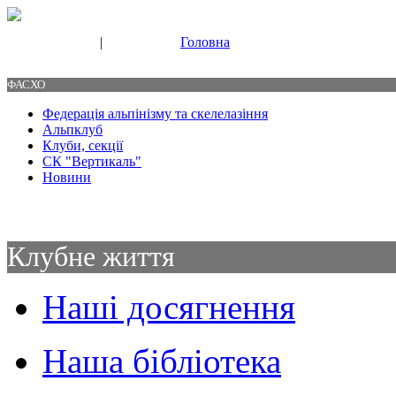
|
Головна
Свяжитесь с нами
Контакты
ФАСХО
Федерація альпінізму та скелелазіння
Альпклуб
Клуби, секції
СК "Вертикаль"
Новини
Клубне життя
Наші досягнення
Наша бібліотека