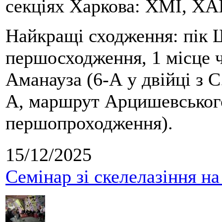
секціях Харкова: ХМІ, ХАІ
Найкращі сходження: пік Ш
першосходження, 1 місце 
Аманауза (6-А у двійці з 
А, маршрут Арцишевського,
першопроходження).
15/12/2025
Семінар зі скелелазіння н