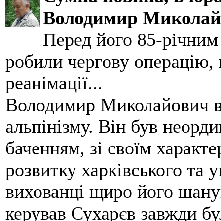
Володимир Миколай
Перед його 85-річним
робили чергову операцію, п
реанімації...
Володимир Миколайович вс
альпінізму. Він був неорд
баченням, зі своїм характе
розвитку харківського та у
вихованці щиро його шанув
керував Сухарєв завжди бу