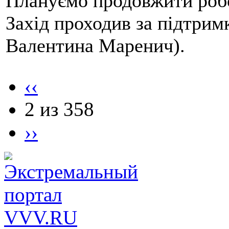
Плануємо продовжити робо
Захід проходив за підтри
Валентина Маренич).
‹‹
2 из 358
››