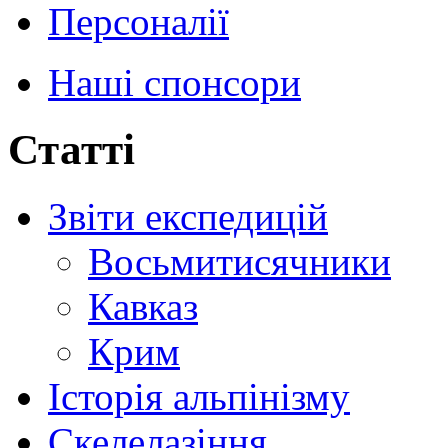
Персоналії
Наші спонсори
Статті
Звіти експедицій
Восьмитисячники
Кавказ
Крим
Історія альпінізму
Скелелазіння