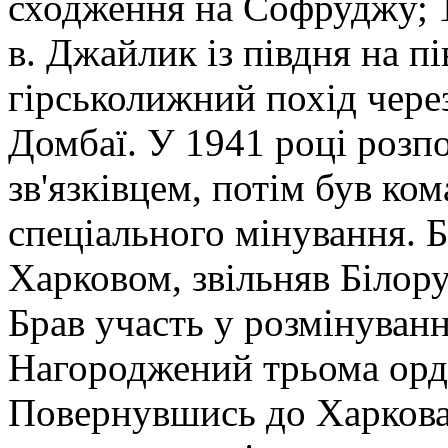
сходження на Софруджу; 1
в. Джайлик із півдня на п
гірськолижний похід чере
Домбаї. У 1941 році розп
зв'язківцем, потім був ко
спеціального мінування. Б
Харковом, звільняв Білорус
Брав участь у розмінуванн
Нагороджений трьома орд
Повернувшись до Харкова 