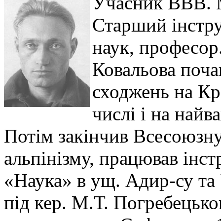
Учасник ВВВ. М
Старший інстру
наук, професор
Ковальова поча
сходжень на Кр
числі і на найв
Потім закінчив Всесоюзну
альпінізму, працював інс
«Наука» в ущ. Адир-су та 
під кер. М.Т. Погребецько