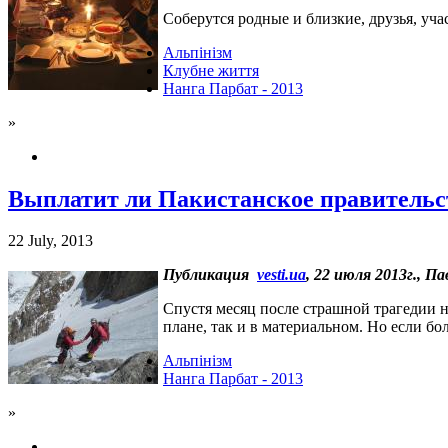
Соберутся родные и близкие, друзья, уча
Альпінізм
Клубне життя
Нанга Парбат - 2013
»
Выплатит ли Пакистанское правительс
22 July, 2013
Публикация
vesti.ua
, 22 июля 2013г.,
Па
Спустя месяц после страшной трагедии 
плане, так и в материальном. Но если бо
Альпінізм
Нанга Парбат - 2013
»