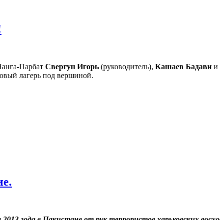
!
Нанга-Парбат
Свергун Игорь
(руководитель),
Кашаев Бадави
и
овый лагерь под вершиной.
ие.
2013 года в Пакистане от рук террористов харьковских восх