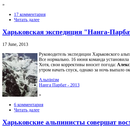
»
17 комментария
Читать далее
Харьковская экспедиция "Нанга-Парбат-
17 June, 2013
Руководитель экспедиции Харьковского аль
Все нормально. 16 июня команда установила
Хотя, свои коррективы вносит погода:
Алекс
утром начать спуск, однако за ночь выпало о
Альпінізм
Нанга Парбат - 2013
»
6 комментария
Читать далее
Харьковские альпинисты совершат восх