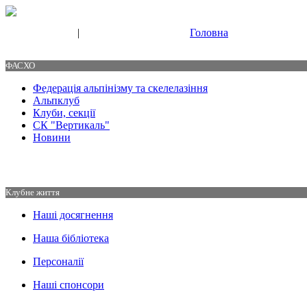
|
Головна
Свяжитесь с нами
Контакты
ФАСХО
Федерація альпінізму та скелелазіння
Альпклуб
Клуби, секції
СК "Вертикаль"
Новини
Клубне життя
Наші досягнення
Наша бібліотека
Персоналії
Наші спонсори