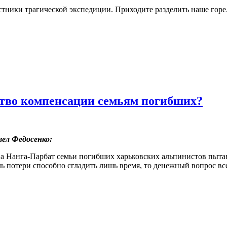
стники трагической экспедиции. Приходите разделить наше горе.
тво компенсации семьям погибших?
вел Федосенко:
на Нанга-Парбат семьи погибших харьковских альпинистов пыта
ль потери способно сгладить лишь время, то денежный вопрос вс