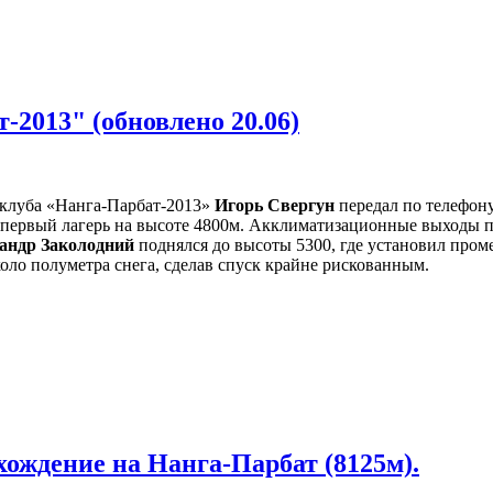
2013" (обновлено 20.06)
пклуба «Нанга-Парбат-2013»
Игорь Свергун
передал по телефону
 первый лагерь на высоте 4800м. Акклиматизационные выходы пр
андр Заколодний
поднялся до высоты 5300, где установил пром
коло полуметра снега, сделав спуск крайне рискованным.
ождение на Нанга-Парбат (8125м).