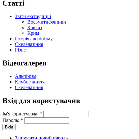
Статті
Звіти експедицій
Восьмитисячники
Кавказ
Крим
Історія альпінізму
Скелелазіння
Різне
Відеогалерея
Альпінізм
Клубне життя
Скелелазіння
Вхід для користувачив
Ім'я користувача:
*
Пароль:
*
Запросити новий пароль