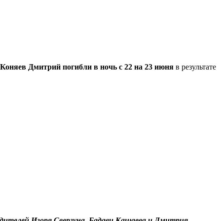
Коняев Дмитрий
погибли в ночь с 22 на 23 июня
в результате
одителей Игоря Свергуна, Бадави Кашаева и Дмитрия