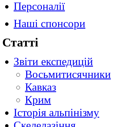
Персоналії
Наші спонсори
Статті
Звіти експедицій
Восьмитисячники
Кавказ
Крим
Історія альпінізму
Скелелазіння