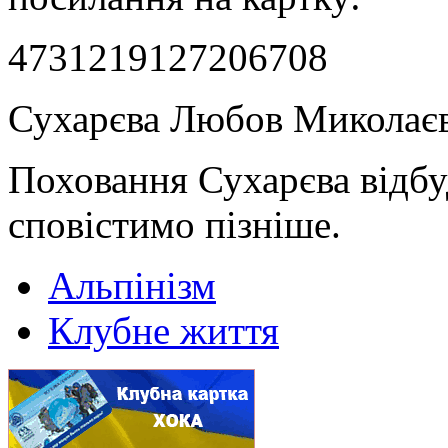
4731219127206708
Сухарєва Любов Миколає
Поховання Сухарєва відбу
сповістимо пізніше.
Альпінізм
Клубне життя