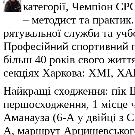
категорії, Чемпіон СРС
– методист та практик
рятувальної служби та учб
Професійний спортивний п
більш 40 років свого життя
секціях Харкова: ХМІ, ХАІ
Найкращі сходження: пік Ш
першосходження, 1 місце 
Аманауза (6-А у двійці з 
А, маршрут Арцишевського,