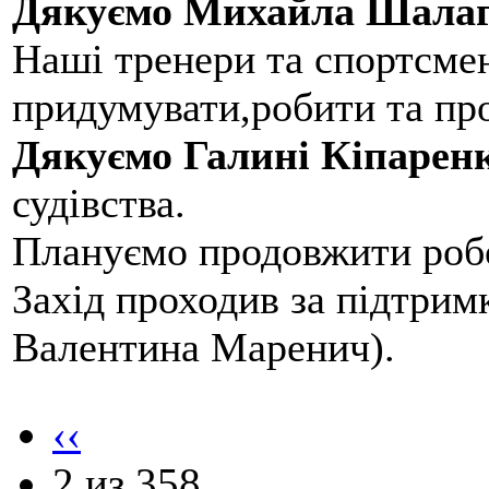
Дякуємо Михайла Шалаг
Наші тренери та спортсме
придумувати,робити та пр
Дякуємо Галині Кіпарен
судівства.
Плануємо продовжити робо
Захід проходив за підтри
Валентина Маренич).
‹‹
2 из 358