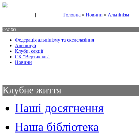
|
Головна
»
Новини
»
Альпінізм
Свяжитесь с нами
Контакты
ФАСХО
Федерація альпінізму та скелелазіння
Альпклуб
Клуби, секції
СК "Вертикаль"
Новини
Клубне життя
Наші досягнення
Наша бібліотека