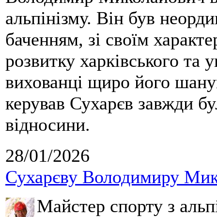
альпінізму. Він був неорд
баченням, зі своїм характе
розвитку харківського та у
вихованці щиро його шанув
керував Сухарєв завжди бу
відносини.
28/01/2026
Сухарєву Володимиру Мико
Майстер спорту з альпі