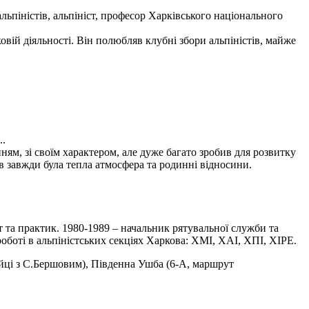
льпіністів, альпініст, професор Харківського національного
вій діяльності. Він полюбляв клубні збори альпіністів, майже
..
м, зі своїм характером, але дуже багато зробив для розвитку
в завжди була тепла атмосфера та родинні відносини.
ст та практик. 1980-1989 – начальник рятувальної служби та
боті в альпіністських секціях Харкова: ХМІ, ХАІ, ХПІ, ХІРЕ.
ійці з С.Бершовим), Південна Ушба (6-А, маршрут