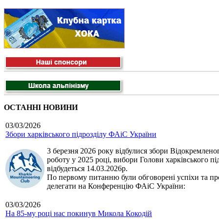
ОСТАННІ НОВИНИ
03/03/2026
Збори харківського підрозділу ФАіС України
3 березня 2026 року відбулися збори Відокремленог
роботу у 2025 році, вибори Голови харківського п
відбудеться 14.03.2026р.
По первому питанню були обговорені успіхи та про
делегати на Конференцію ФАіС України:
03/03/2026
На 85-му році нас покинув Микола Кокодій