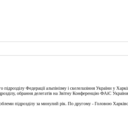
о підрозділу Федерації альпінізму і скелелазіння України у Харкі
ідрозділу, обрання делегатів на Звітну Конференцію ФАіС України
блеми підрозділу за минулий рік. По другому - Головою Харківс