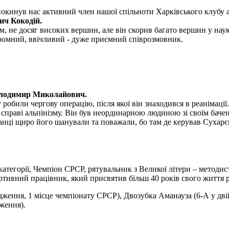
покинув нас активний член нашої спільноти Харківського клубу а
ич Кокодій.
, не досяг високих вершин, але він скорив багато вершин у науко
скромний, ввічливий - дуже приємний співрозмовник.
олодимир Миколайович.
обили чергову операцію, після якої він знаходився в реанімації.
раві альпінізму. Він був неординарною людиною зі своїм бачення
ванці щиро його шанували та поважали, бо там де керував Сухарє
 категорії, Чемпіон СРСР, рятувальник з Великої літери – методи
тивний працівник, який присвятив більш 40 років свого життя ро
дження, 1 місце чемпіонату СРСР), Двозубка Аманауза (6-А у дв
ження).