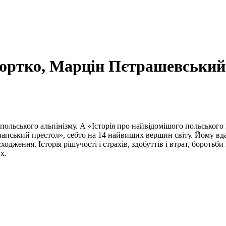
ортко, Марцін Пєтрашевський
 польського альпінізму. А «Історія про найвідомішого польського
апський престол», себто на 14 найвищих вершин світу. Йому вдал
ження. Історія рішучості і страхів, здобуттів і втрат, боротьби 
х.