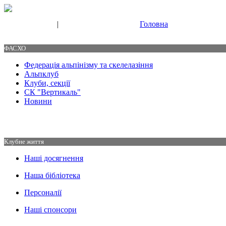
|
Головна
Свяжитесь с нами
Контакты
ФАСХО
Федерація альпінізму та скелелазіння
Альпклуб
Клуби, секції
СК "Вертикаль"
Новини
Клубне життя
Наші досягнення
Наша бібліотека
Персоналії
Наші спонсори