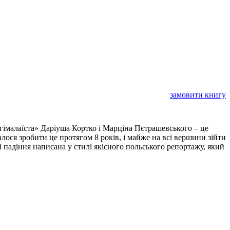
замовити книгу
 гімалаїста» Даріуша Кортко і Марціна Пєтрашевського – це
ося зробити це протягом 8 років, і майже на всі вершини зійти
і падіння написана у стилі якісного польського репортажу, який