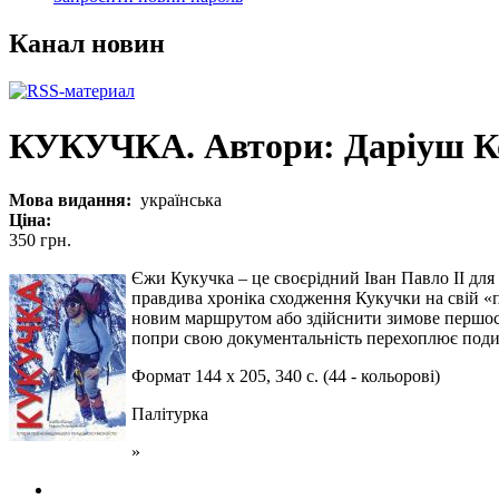
Канал новин
КУКУЧКА. Автори: Даріуш К
Мова видання:
українська
Ціна:
350 грн.
Єжи Кукучка – це своєрідний Іван Павло ІІ для
правдива хроніка сходження Кукучки на свій «п
новим маршрутом або здійснити зимове першосход
попри свою документальність перехоплює поди
Формат 144 х 205, 340 с. (44 - кольорові)
Палітурка
»