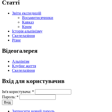
Статті
Звіти експедицій
Восьмитисячники
Кавказ
Крим
Історія альпінізму
Скелелазіння
Різне
Відеогалерея
Альпінізм
Клубне життя
Скелелазіння
Вхід для користувачив
Ім'я користувача:
*
Пароль:
*
Запросити новий пароль