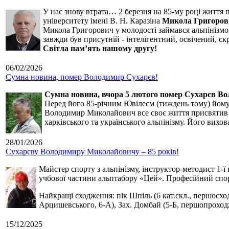
У нас знову втрата… 2 березня на 85-му році життя 
університету імені В. Н. Каразіна
Микола Григоров
Микола Григорович у молодості займався альпінізмом
завжди був присутній - інтелігентний, освічений, 
Світла пам’ять нашому другу!
06/02/2026
Сумна новина, помер Володимир Сухарєв!
Сумна новина,
вчора 5 лютого помер Сухарєв В
Перед його 85-річним Ювілеєм (тиждень тому) йому р
Володимир Миколайович все своє життя присвятив сп
харківського та українського альпінізму. Його вихо
28/01/2026
Сухарєву Володимиру Миколайовичу – 85 років!
Майстер спорту з альпінізму, інструктор-методист 1-ї
учбової частини альптабору «Цей». Професійний спор
Найкращі сходження: пік Шпіль (6 кат.скл., першосхо
Арцишевського, 6-А), Зах. Домбай (5-Б, першопроход
15/12/2025