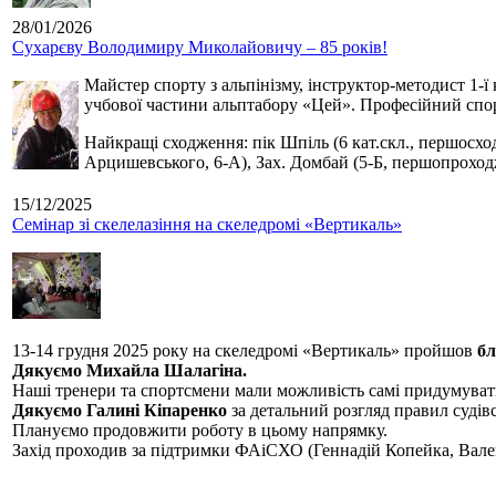
28/01/2026
Сухарєву Володимиру Миколайовичу – 85 років!
Майстер спорту з альпінізму, інструктор-методист 1-ї
учбової частини альптабору «Цей». Професійний спор
Найкращі сходження: пік Шпіль (6 кат.скл., першосхо
Арцишевського, 6-А), Зах. Домбай (5-Б, першопроход
15/12/2025
Семінар зі скелелазіння на скеледромі «Вертикаль»
13-14 грудня 2025 року на скеледромі «Вертикаль» пройшов
бл
Дякуємо Михайла Шалагіна.
Наші тренери та спортсмени мали можливість самі придумуват
Дякуємо Галині Кіпаренко
за детальний розгляд правил судівс
Плануємо продовжити роботу в цьому напрямку.
Захід проходив за підтримки ФАіСХО (Геннадій Копейка, Вал