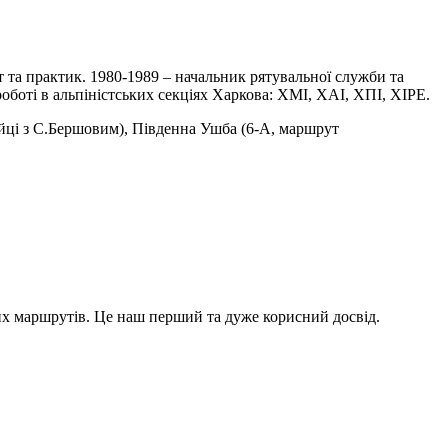
ст та практик. 1980-1989 – начальник рятувальної служби та
боті в альпіністських секціях Харкова: ХМІ, ХАІ, ХПІ, ХІРЕ.
ійці з С.Бершовим), Південна Ушба (6-А, маршрут
х маршрутів. Це наш перший та дуже корисний досвід.