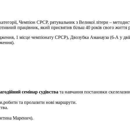
 категорії, Чемпіон СРСР, рятувальник з Великої літери – методи
тивний працівник, який присвятив більш 40 років свого життя ро
дження, 1 місце чемпіонату СРСР), Двозубка Аманауза (6-А у дв
ження).
агодійний семінар судівства
та навчання постановки скелелазни
и,робити та пролазити нові маршрути.
тва.
ентина Маренич).