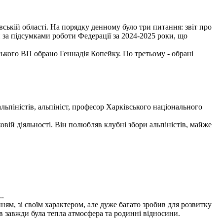
вській області. На порядку денному було три питання: звіт про
 за підсумками роботи Федерації за 2024-2025 роки, що
ького ВП обрано Геннадія Копейку. По третьому - обрані
льпіністів, альпініст, професор Харківського національного
вій діяльності. Він полюбляв клубні збори альпіністів, майже
..
м, зі своїм характером, але дуже багато зробив для розвитку
в завжди була тепла атмосфера та родинні відносини.