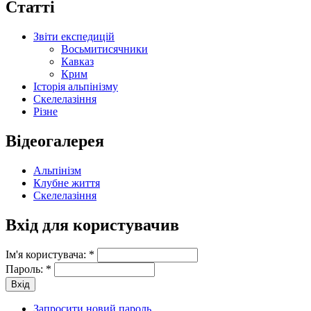
Статті
Звіти експедицій
Восьмитисячники
Кавказ
Крим
Історія альпінізму
Скелелазіння
Різне
Відеогалерея
Альпінізм
Клубне життя
Скелелазіння
Вхід для користувачив
Ім'я користувача:
*
Пароль:
*
Запросити новий пароль