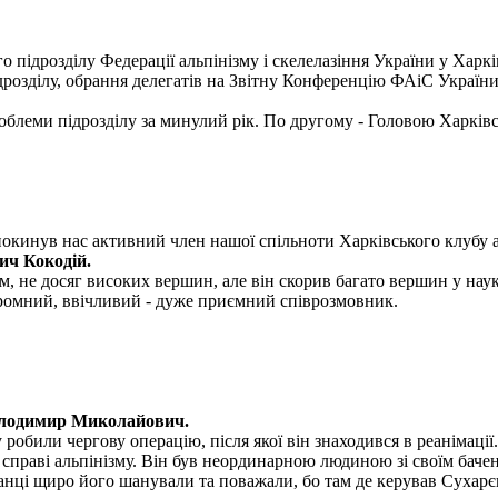
о підрозділу Федерації альпінізму і скелелазіння України у Харкі
ідрозділу, обрання делегатів на Звітну Конференцію ФАіС України
блеми підрозділу за минулий рік. По другому - Головою Харківс
покинув нас активний член нашої спільноти Харківського клубу а
ич Кокодій.
, не досяг високих вершин, але він скорив багато вершин у науко
скромний, ввічливий - дуже приємний співрозмовник.
олодимир Миколайович.
обили чергову операцію, після якої він знаходився в реанімації.
раві альпінізму. Він був неординарною людиною зі своїм бачення
ванці щиро його шанували та поважали, бо там де керував Сухарє