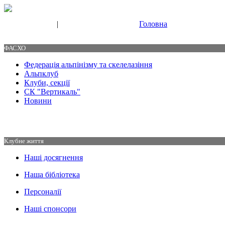
|
Головна
Свяжитесь с нами
Контакты
ФАСХО
Федерація альпінізму та скелелазіння
Альпклуб
Клуби, секції
СК "Вертикаль"
Новини
Клубне життя
Наші досягнення
Наша бібліотека
Персоналії
Наші спонсори