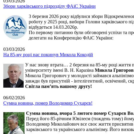
03/03/2026
Збори харківського підрозділу ФАіС України
3 березня 2026 року відбулися збори Відокремленог
роботу у 2025 році, вибори Голови харківського п
відбудеться 14.03.2026р.
По первому питанню були обговорені успіхи та про
делегати на Конференцію ФАіС України:
03/03/2026
На 85-му році нас покинув Микола Кокодій
У нас знову втрата… 2 березня на 85-му році життя 
університету імені В. Н. Каразіна
Микола Григоров
Микола Григорович у молодості займався альпінізмом
завжди був присутній - інтелігентний, освічений, 
Світла пам’ять нашому другу!
06/02/2026
Сумна новина, помер Володимир Сухарєв!
Сумна новина,
вчора 5 лютого помер Сухарєв В
Перед його 85-річним Ювілеєм (тиждень тому) йому р
Володимир Миколайович все своє життя присвятив сп
харківського та українського альпінізму. Його вихо