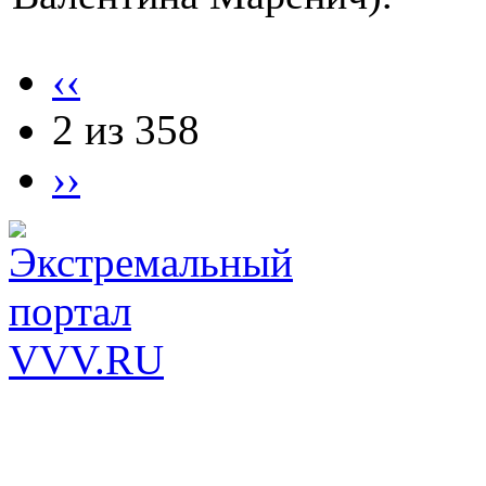
‹‹
2 из 358
››