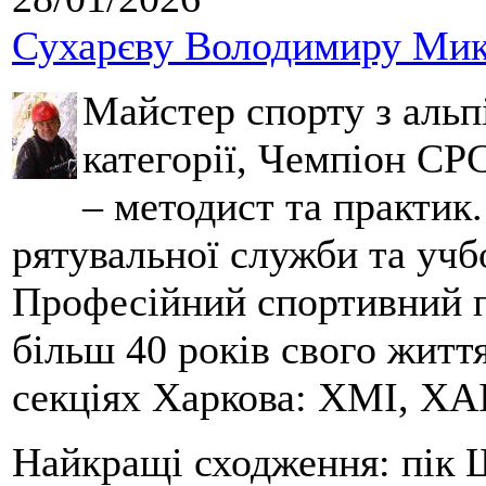
Сухарєву Володимиру Мико
Майстер спорту з альпі
категорії, Чемпіон СРС
– методист та практик
рятувальної служби та учб
Професійний спортивний п
більш 40 років свого життя
секціях Харкова: ХМІ, ХАІ
Найкращі сходження: пік Ш