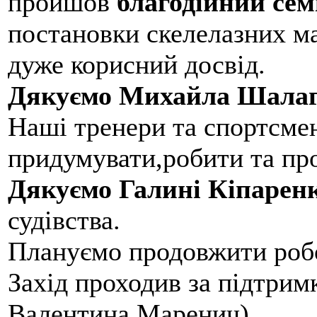
пройшов
благодійний сем
постановки скелелазних м
дуже корисний досвід.
Дякуємо Михайла Шалаг
Наші тренери та спортсме
придумувати,робити та пр
Дякуємо Галині Кіпарен
судівства.
Плануємо продовжити робо
Захід проходив за підтри
Валентина Маренич).