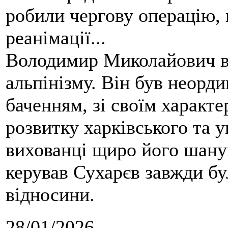
робили чергову операцію, п
реанімації...
Володимир Миколайович вс
альпінізму. Він був неорд
баченням, зі своїм характе
розвитку харківського та у
вихованці щиро його шанув
керував Сухарєв завжди бу
відносини.
28/01/2026