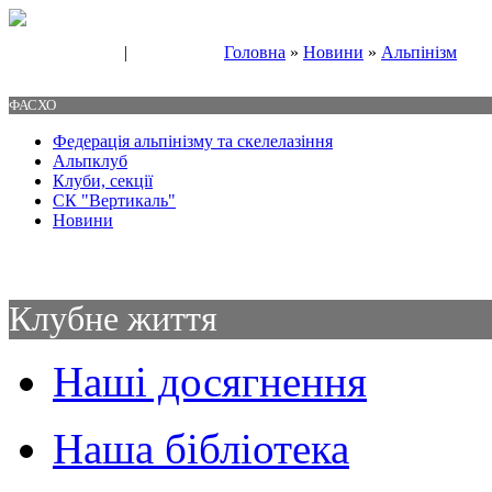
|
Головна
»
Новини
»
Альпінізм
Свяжитесь с нами
Контакты
ФАСХО
Федерація альпінізму та скелелазіння
Альпклуб
Клуби, секції
СК "Вертикаль"
Новини
Клубне життя
Наші досягнення
Наша бібліотека