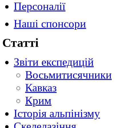
Персоналії
Наші спонсори
Статті
Звіти експедицій
Восьмитисячники
Кавказ
Крим
Історія альпінізму
Скелелазіння