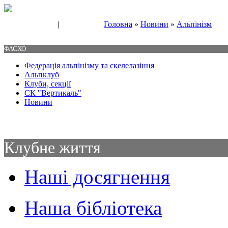
|
Головна
»
Новини
»
Альпінізм
Свяжитесь с нами
Контакты
ФАСХО
Федерація альпінізму та скелелазіння
Альпклуб
Клуби, секції
СК "Вертикаль"
Новини
Клубне життя
Наші досягнення
Наша бібліотека