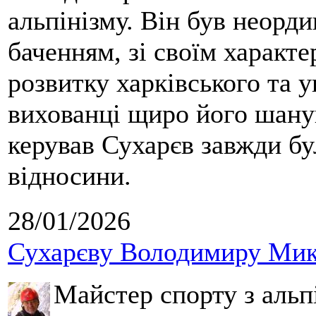
альпінізму. Він був неорд
баченням, зі своїм характе
розвитку харківського та у
вихованці щиро його шанув
керував Сухарєв завжди бу
відносини.
28/01/2026
Сухарєву Володимиру Мико
Майстер спорту з альпі