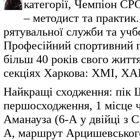
категорії, Чемпіон СРС
– методист та практик
рятувальної служби та учб
Професійний спортивний п
більш 40 років свого життя
секціях Харкова: ХМІ, ХАІ
Найкращі сходження: пік Ш
першосходження, 1 місце 
Аманауза (6-А у двійці з 
А, маршрут Арцишевського,