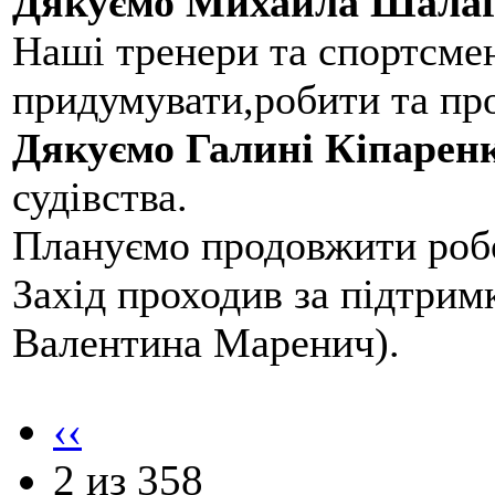
Дякуємо Михайла Шалаг
Наші тренери та спортсме
придумувати,робити та пр
Дякуємо Галині Кіпарен
судівства.
Плануємо продовжити робо
Захід проходив за підтри
Валентина Маренич).
‹‹
2 из 358