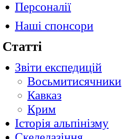
Персоналії
Наші спонсори
Статті
Звіти експедицій
Восьмитисячники
Кавказ
Крим
Історія альпінізму
Скелелазіння