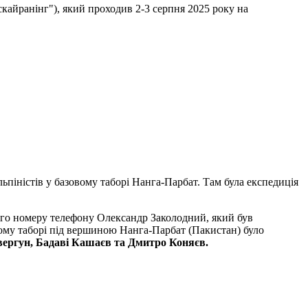
скайранінг"), який проходив 2-3 серпня 2025 року на
альпіністів у базовому таборі Нанга-Парбат. Там була експедиція
омого номеру телефону Олександр Заколодний, який був
зовому таборі під вершиною Нанга-Парбат (Пакистан) було
вергун, Бадаві Кашаєв та Дмитро Коняєв.