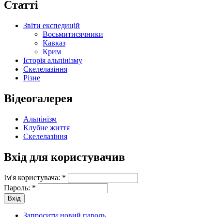
Статті
Звіти експедицій
Восьмитисячники
Кавказ
Крим
Історія альпінізму
Скелелазіння
Різне
Відеогалерея
Альпінізм
Клубне життя
Скелелазіння
Вхід для користувачив
Ім'я користувача:
*
Пароль:
*
Запросити новий пароль