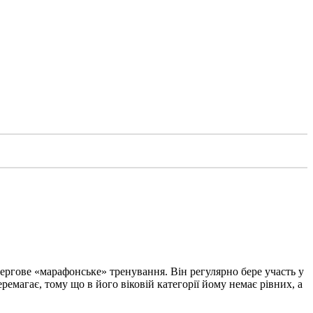
 чергове «марафонське» тренування. Він регулярно бере участь у
еремагає, тому що в його віковій категорії йому немає рівних, а