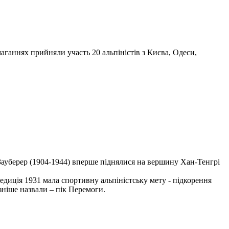
маганнях прийняли участь 20 альпіністів з Києва, Одеси,
 Зауберер (1904-1944) вперше піднялися на вершину Хан-Тенгрі
диція 1931 мала спортивну альпіністську мету - підкорення
ніше назвали – пік Перемоги.