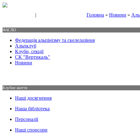
|
Головна
»
Новини
»
Аль
Свяжитесь с нами
Контакты
ФАСХО
Федерація альпінізму та скелелазіння
Альпклуб
Клуби, секції
СК "Вертикаль"
Новини
Клубне життя
Наші досягнення
Наша бібліотека
Персоналії
Наші спонсори