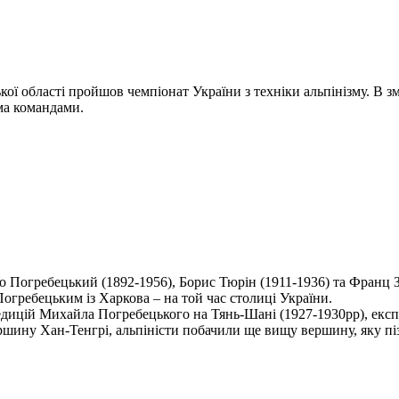
кої області пройшов чемпіонат України з техніки альпінізму. В з
ма командами.
ло Погребецький (1892-1956), Борис Тюрін (1911-1936) та Франц
огребецьким із Харкова – на той час столиці України.
едицій Михайла Погребецького на Тянь-Шані (1927-1930рр), експе
шину Хан-Тенгрі, альпіністи побачили ще вищу вершину, яку піз