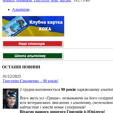
tehnich_reglament_chu-2018_tehn_alp.pdf
312.73 кб
Альпінізм
ОСТАННІ НОВИНИ
01/12/2025
Григорію Єрьоменко – 90 років!
2 грудня виповнюється
90 років
харківському альпін
Його звуть усі «Гриша», незважаючи на його солідний
всіх ветеранських змаганнях з альпінізму, скелелазінн
найчастіше і зовсім немає суперників!
Вітаємо нашого дорогого Григорія із Ювілеєм!