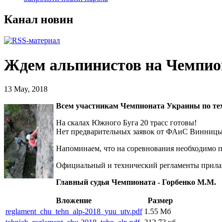
Канал новин
Ждем альпинистов на Чемпио
13 May, 2018
Всем участникам Чемпионата Украины по тех
На скалах Южного Буга 20 трасс готовы!
Нет предварительных заявок от ФАиС Винницы,
Напоминаем, что на соревнования необходимо п
Официальный и технический регламенты прила
Главный судья Чемпионата - Горбенко М.М.
Вложение
Размер
reglament_chu_tehn_alp-2018_yuu_utv.pdf
1.55 Мб