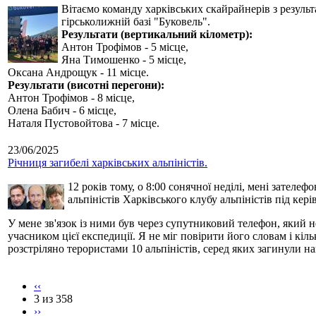
Вітаємо команду харківських скайрайнерів з результ
гірськолижній базі "Буковель".
Результати (вертикальний кілометр):
Антон Трофімов - 5 місце,
Яна Тимошенко - 5 місце,
Оксана Андрощук - 11 місце.
Результати (висотні перегони):
Антон Трофімов - 8 місце,
Олена Бабич - 6 місце,
Наталя Пустовойтова - 7 місце.
23/06/2025
Річниця загибелі харківських альпіністів.
12 років тому, о 8:00 сонячної неділі, мені зателе
альпіністів Харківського клубу альпіністів під кер
У мене зв'язок із ними був через супутниковий телефон, який 
учасником цієї експедиції. Я не міг повірити його словам і кі
розстріляно терористами 10 альпіністів, серед яких загинули н
‹‹
3 из 358
››