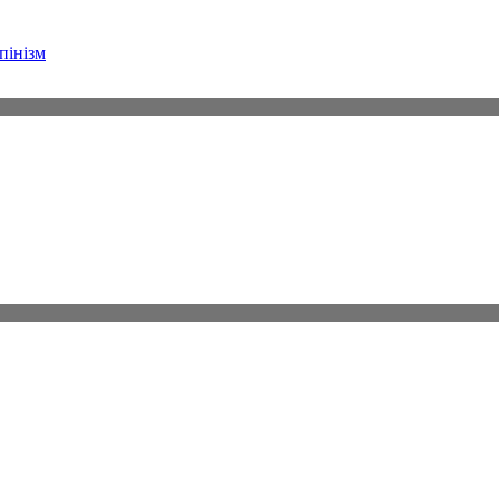
пінізм