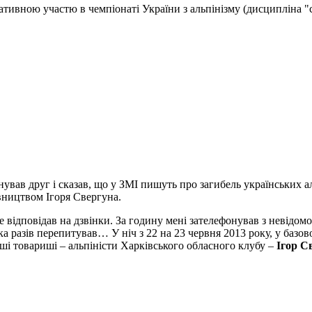
ативною участю в чемпіонаті України з альпінізму (дисципліна "
фонував друг і сказав, що у ЗМІ пишуть про загибель українських 
івництвом Ігоря Свергуна.
не відповідав на дзвінки. За годину мені зателефонував з невід
лька разів перепитував… У ніч з 22 на 23 червня 2013 року, у ба
аші товариші – альпіністи Харківського обласного клубу –
Ігор С