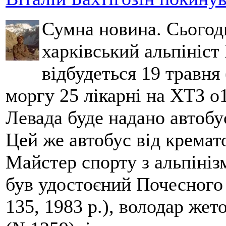
Сумна новина. Сьогод
харківський альпініст 
відбудеться 19 травня 
моргу 25 лікарні на ХТЗ о
Левада буде надано автобус
Цей же автобус від кремато
Майстер спорту з альпініз
був удостоєний Почесного
135, 1983 р.), володар жет