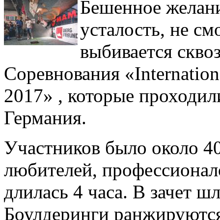
Бешенное желание
усталость, не см
выбивается скво
Соревнования «Internation
2017» , которые проходили
Германия.
Участников было около 40
любителей, профессионал
длилась 4 часа. В зачет 
Боулдеринги ранжируются 