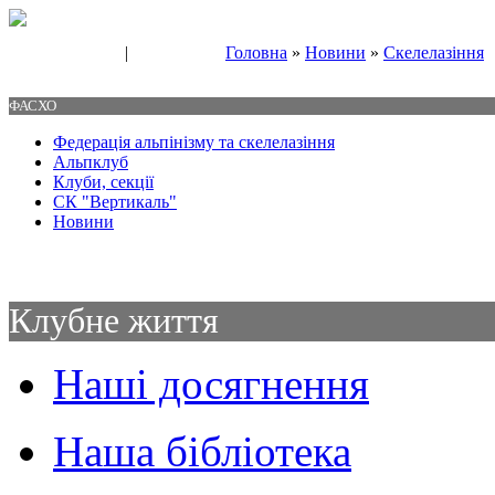
|
Головна
»
Новини
»
Скелелазіння
Свяжитесь с нами
Контакты
ФАСХО
Федерація альпінізму та скелелазіння
Альпклуб
Клуби, секції
СК "Вертикаль"
Новини
Клубне життя
Наші досягнення
Наша бібліотека