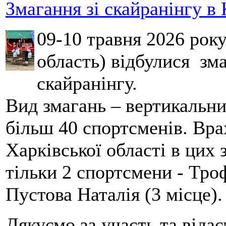
Змагання зі скайранінгу в 
09-10 травня 2026 рок
область) відбулися зма
скайранінгу.
Вид змагань – вертикальн
більш 40 спортсменів. Вра
Харківської області в цих
тільки 2 спортсмени - Тро
Пустова Наталія (3 місце).
Дякуємо за участь та віда