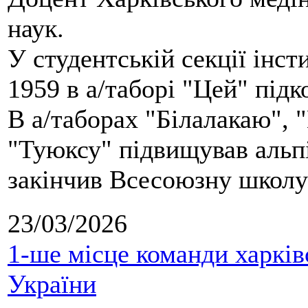
наук.
У студентській секції інст
1959 в а/таборі "Цей" під
В а/таборах "Білалакаю", "
"Туюксу" підвищував альпі
закінчив Всесоюзну школу 
23/03/2026
1-ше місце команди харків
України