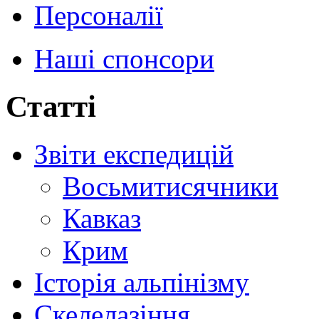
Персоналії
Наші спонсори
Статті
Звіти експедицій
Восьмитисячники
Кавказ
Крим
Історія альпінізму
Скелелазіння