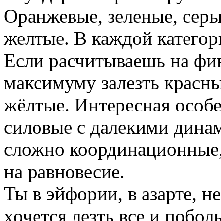
Оранжевые, зеленые, серы
желтые. В каждой категор
Если расчитываешь на фи
максимуму залезть красны
жёлтые. Интересная особе
силовые с далекими дина
сложно координационные,
на равновесие.
Ты в эйфории, в азарте, не
хочется лезть все и побол